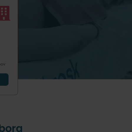
hov
dborg