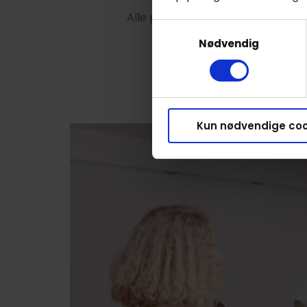
Alle priser starter fra 45 minutte
Samtykkevalg
Nødvendig
Kun nødvendige coo