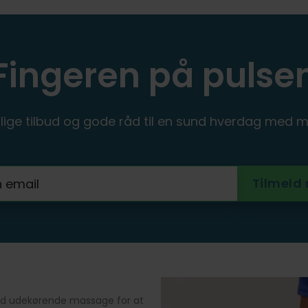
Fingeren på pulse
ige tilbud og gode råd til en sund hverdag med m
med udekørende massage for at