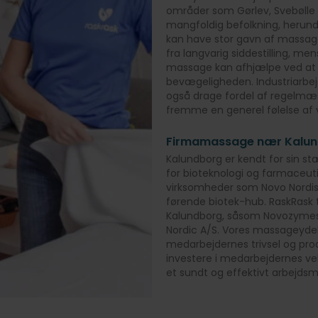
områder som Gørlev, Svebølle 
mangfoldig befolkning, herund
kan have stor gavn af massag
fra langvarig siddestilling, m
massage kan afhjælpe ved at
bevægeligheden. Industriarbej
også drage fordel af regelmæ
fremme en generel følelse af 
Firmamassage nær Kalu
Kalundborg er kendt for sin st
for bioteknologi og farmaceuti
virksomheder som Novo Nordisk
førende biotek-hub. RaskRask 
Kalundborg, såsom Novozymes 
Nordic A/S. Vores massageyde
medarbejdernes trivsel og prod
investere i medarbejdernes vel
et sundt og effektivt arbejdsmi