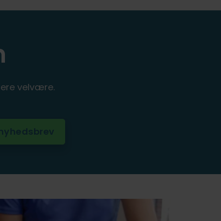
n
ere velvære.