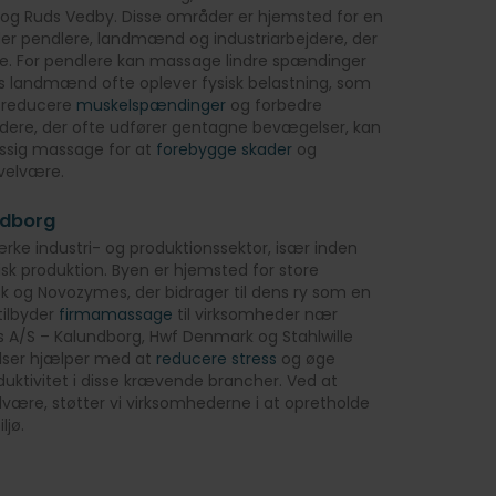
og Ruds Vedby. Disse områder er hjemsted for en
er pendlere, landmænd og industriarbejdere, der
e. For pendlere kan massage lindre spændinger
ens landmænd ofte oplever fysisk belastning, som
 reducere
muskelspændinger
og forbedre
dere, der ofte udfører gentagne bevægelser, kan
ssig massage for at
forebygge skader
og
velvære.
ndborg
ærke industri- og produktionssektor, især inden
sk produktion. Byen er hjemsted for store
 og Novozymes, der bidrager til dens ry som en
tilbyder
firmamassage
til virksomheder nær
A/S – Kalundborg, Hwf Denmark og Stahlwille
lser hjælper med at
reducere stress
og øge
uktivitet i disse krævende brancher. Ved at
være, støtter vi virksomhederne i at opretholde
ljø.