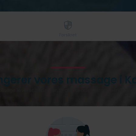
Forsikret
ngerer vores massage i K
ssage leveret til din dør, til afspænding, smertelindring 