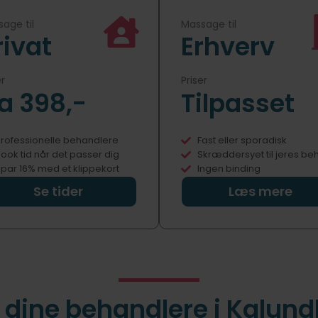
age til
Massage til
rivat
Erhverv
er
Priser
ra 398,-
Tilpasset
rofessionelle behandlere
Fast eller sporadisk
ook tid når det passer dig
Skræddersyet til jeres be
par 16% med et klippekort
Ingen binding
Se tider
Læs mere
dine behandlere i Kalun