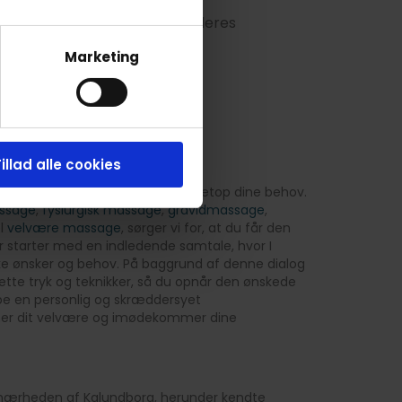
på behandleren for at se alle deres
Marketing
illad alle cookies
il at tilpasse vores massage til netop dine behov.
ssage
,
fysiurgisk massage
,
gravidmassage
,
el
velvære massage
, sørger vi for, at du får den
r starter med en indledende samtale, hvor I
ke ønsker og behov. På baggrund af denne dialog
tte tryk og teknikker, så du opnår den ønskede
abe en personlig og skræddersyet
er dit velvære og imødekommer dine
e i nærheden af Kalundborg, herunder kendte