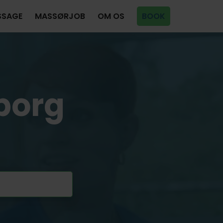
SSAGE
MASSØRJOB
OM OS
BOOK
borg