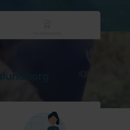
Professionelle
alundborg
og øget velvære.