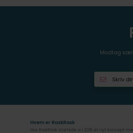
Modtag særl
Hvem er RaskRask
Hos RaskRask startede vi i 2015 et nyt koncept 