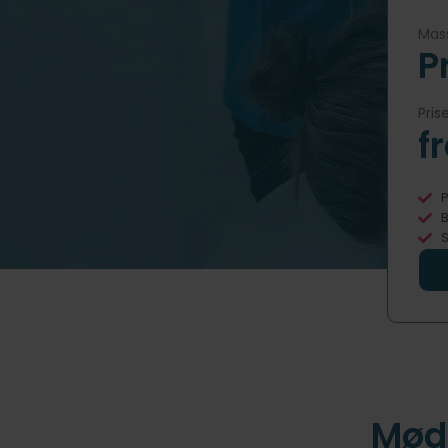
Mass
P
Pris
f
P
B
S
Mød 