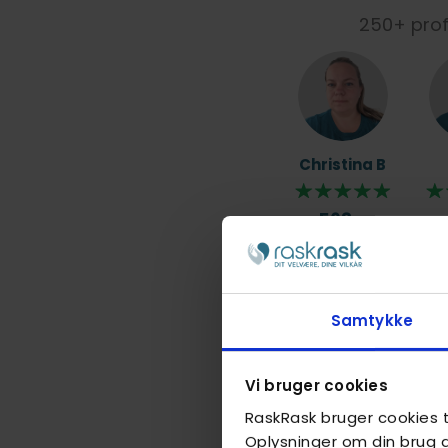
250+ profe
Christina B
568,-
Samtykke
Richard
Vi bruger cookies
RaskRask bruger cookies ti
498,-
Oplysninger om din brug