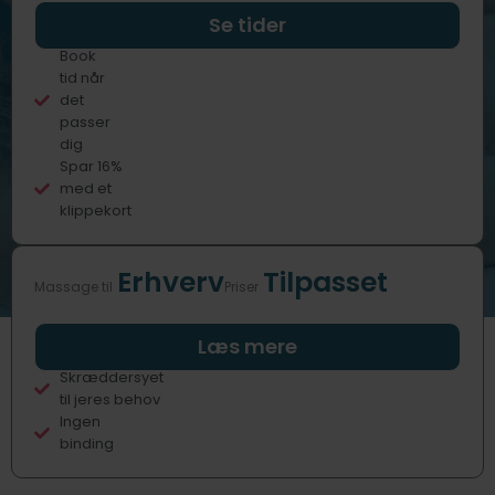
Professionelle
Se tider
behandlere
Book
tid når
det
passer
dig
Spar 16%
med et
klippekort
Erhverv
Tilpasset
Massage til
Priser
Fast eller
Læs mere
sporadisk
Skræddersyet
til jeres behov
Ingen
binding