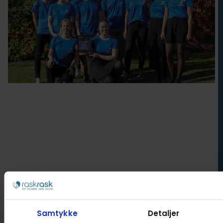
Bensmerter
Stress
Forebyggelse
Søvnkvalitet
Samtykke
Detaljer