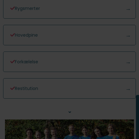
Rygsmerter
Hovedpine
Forkælelse
Restitution
⌄
Nakkesmerter