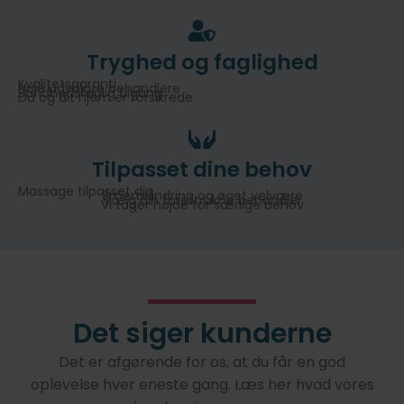
Tryghed og faglighed
Kvalitetsgaranti
Nøje udvalgte behandlere
Sundhedsfaglig tilgang
Du og dit hjem er forsikrede
Tilpasset dine behov
Massage tilpasset dig
Smertelindring og øget velvære
Vælg din forettrukne behandler
Vi tager højde for særlige behov
Det siger kunderne
Det er afgørende for os, at du får en god
oplevelse hver eneste gang. Læs her hvad vores