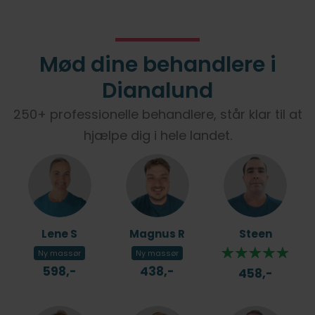
Mød dine behandlere i
Dianalund
250+ professionelle behandlere, står klar til at
hjælpe dig i hele landet.
Lene S
Magnus R
Steen
Ny massør
Ny massør
598,-
438,-
458,-