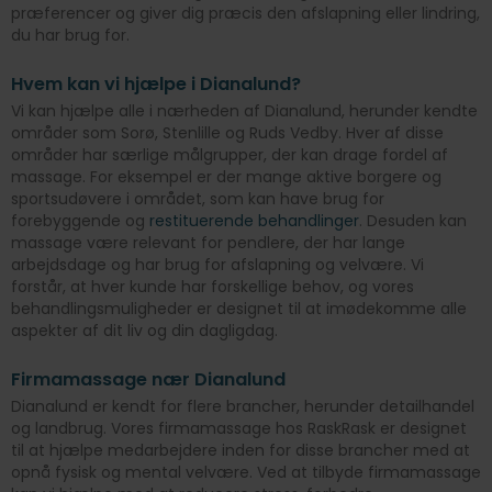
præferencer og giver dig præcis den afslapning eller lindring,
du har brug for.
Hvem kan vi hjælpe i Dianalund?
Vi kan hjælpe alle i nærheden af Dianalund, herunder kendte
områder som Sorø, Stenlille og Ruds Vedby. Hver af disse
områder har særlige målgrupper, der kan drage fordel af
massage. For eksempel er der mange aktive borgere og
sportsudøvere i området, som kan have brug for
forebyggende og
restituerende behandlinger
. Desuden kan
massage være relevant for pendlere, der har lange
arbejdsdage og har brug for afslapning og velvære. Vi
forstår, at hver kunde har forskellige behov, og vores
behandlingsmuligheder er designet til at imødekomme alle
aspekter af dit liv og din dagligdag.
Firmamassage nær Dianalund
Dianalund er kendt for flere brancher, herunder detailhandel
og landbrug. Vores firmamassage hos RaskRask er designet
til at hjælpe medarbejdere inden for disse brancher med at
opnå fysisk og mental velvære. Ved at tilbyde firmamassage