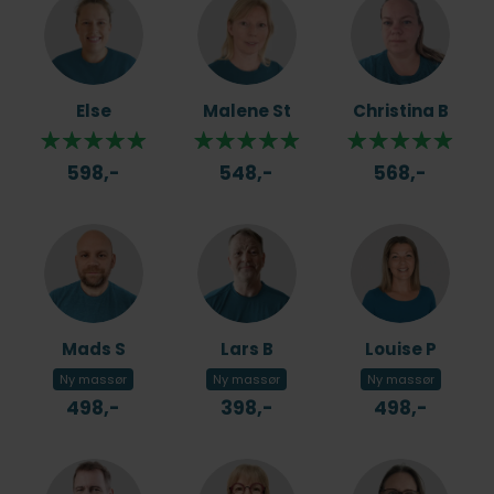
Else
Malene St
Christina B
598,-
548,-
568,-
Mads S
Lars B
Louise P
Ny massør
Ny massør
Ny massør
498,-
398,-
498,-