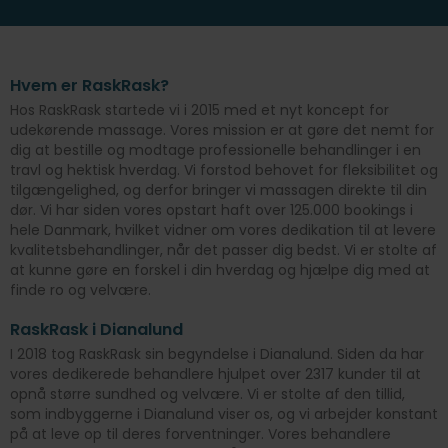
Hvem er RaskRask?
Hos RaskRask startede vi i 2015 med et nyt koncept for
udekørende massage. Vores mission er at gøre det nemt for
dig at bestille og modtage professionelle behandlinger i en
travl og hektisk hverdag. Vi forstod behovet for fleksibilitet og
tilgængelighed, og derfor bringer vi massagen direkte til din
dør. Vi har siden vores opstart haft over 125.000 bookings i
hele Danmark, hvilket vidner om vores dedikation til at levere
kvalitetsbehandlinger, når det passer dig bedst. Vi er stolte af
at kunne gøre en forskel i din hverdag og hjælpe dig med at
finde ro og velvære.
RaskRask i Dianalund
I 2018 tog RaskRask sin begyndelse i Dianalund. Siden da har
vores dedikerede behandlere hjulpet over 2317 kunder til at
opnå større sundhed og velvære. Vi er stolte af den tillid,
som indbyggerne i Dianalund viser os, og vi arbejder konstant
på at leve op til deres forventninger. Vores behandlere