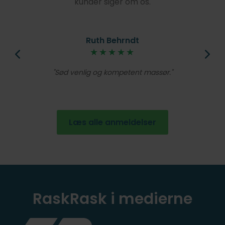
kunder siger om os.
Ruth Behrndt
øjt
★★★★★
V
lig
Et
Sød venlig og kompetent massør.
de
en
Læs alle anmeldelser
RaskRask i medierne