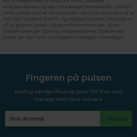
kan vi hjælpe med at reducere stress, forbedre
arbejdsindsatsen og øge medarbejdertilfredsheden. Selvom
vores ydelser støtter virksomheder nært Dianalund som HF &
VUC Klar i Slagelse, Ravn IT, og Slagelse Sygehus, fokuserer vi
på at gøre en forskel i lokalområdets erhvervsliv. Vores
fleksible løsninger tilpasses arbejdspladsens tidsskemaer,
hvilket gør det nemt at integrere massagen i hverdagen.
Fingeren på pulsen
Modtag særlige tilbud og gode råd til en sund
hverdag med mere velvære.