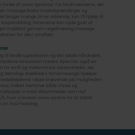
e fordel af vores tjenester. For landmændene, der
, kan massage lindre muskelspændinger og
er bruger mange timer siddende, kan få hjælp til
e kropsholdning. Seniorerne kan nyde godt af
 øget mobilitet gennem regelmæssig massage.
liteten for alle i området.
øse
rag til landbrugssektoren og det lokale håndværk,
g moderne innovation mødes. Byen har også en
en for små og mellemstore virksomheder, der
g teknologi. RaskRask’s firmamassage hjælper
 medarbejderne i disse krævende job muligheden
tress, hvilket fremmer både trivsel og
samarbejder vi med virksomheder som Hwf
S, hvor vi leverer vores service for at støtte
 en travl hverdag.