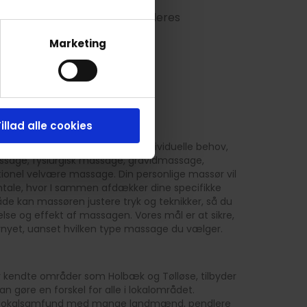
på behandleren for at se alle deres
Marketing
illad alle cookies
ilpasse vores massage til dine individuelle behov,
sage, fysiurgisk massage, gravidmassage,
tionel velvære massage. Din personlige massør vil
tale, hvor I sammen afdækker dine specifikke
e kan massøren justere tryk og teknikker, så du
se og effekt af massagen. Vores mål er at sikre,
ornyet, uanset hvilken type massage du vælger.
 kendte områder som Holbæk og Tølløse, tilbyder
n gøre en forskel for alle i lokalområdet.
ivt lokalsamfund med mange landmænd, pendlere