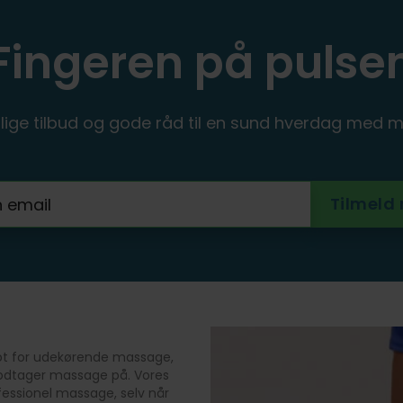
Fingeren på pulse
ige tilbud og gode råd til en sund hverdag med m
ept for udekørende massage,
 modtager massage på. Vores
ofessionel massage, selv når