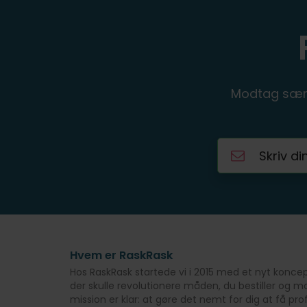
Modtag særl
Hvem er RaskRask
Hos RaskRask startede vi i 2015 med et nyt konc
der skulle revolutionere måden, du bestiller og
mission er klar: at gøre det nemt for dig at få pr