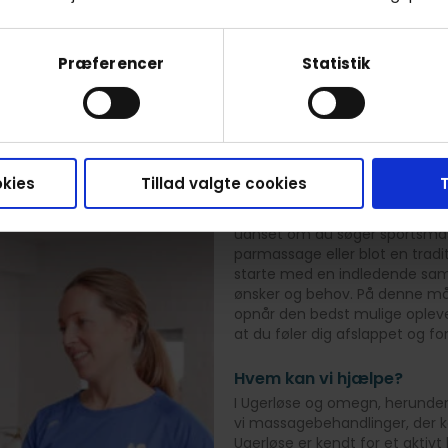
r og er inklusiv transport, forsikring og godt humør. Tryk 
behandlinger og priser.
Præferencer
Statistik
Se behandlere
kies
Tillad valgte cookies
T
RaskRask tilbyder
Hos RaskRask prioriterer vi at t
uanset om du søger sportsmas
parmassage eller blot en tradi
starte med en indledende sam
ønsker og behov. På denne måd
opnår den bedst mulige oplevel
at du føler dig afslappet og f
Hvem kan vi hjælpe?
I Ugerløse og omegn, herunder
vi massagebehandlinger, der ka
Ugerløse er kendt for et akt