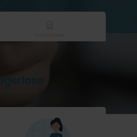
Professionelle
Ugerløse
og øget velvære.