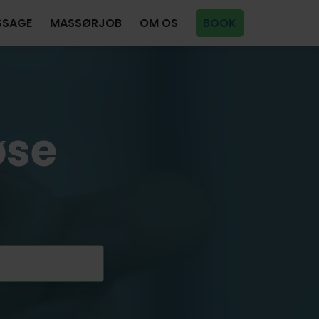
SSAGE
MASSØRJOB
OM OS
BOOK
øse