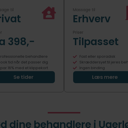
age til
Massage til
rivat
Erhverv
er
Priser
ra 398,-
Tilpasset
rofessionelle behandlere
Fast eller sporadisk
ook tid når det passer dig
Skræddersyet til jeres be
par 16% med et klippekort
Ingen binding
Se tider
Læs mere
d dine behandlere i Ugerl