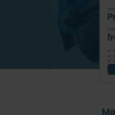
Mass
P
Pris
f
P
B
S
Mø