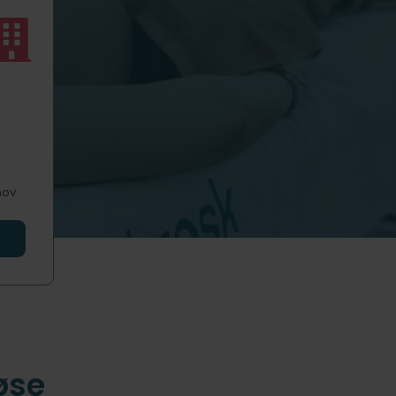
hov
øse