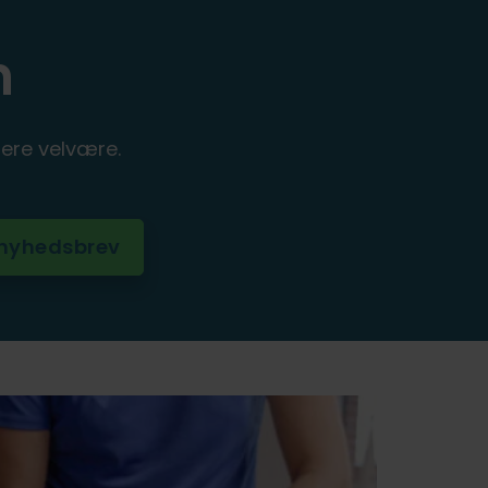
n
ere velvære.