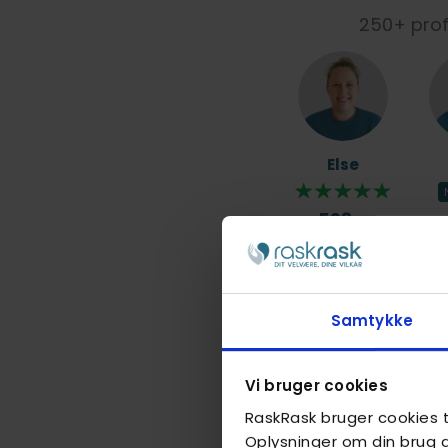
250+ profe
Else
598,-
Samtykke
Malene St
M
Vi bruger cookies
RaskRask bruger cookies ti
548,-
Oplysninger om din brug