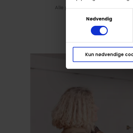
Alle priser starter fra 45 minutte
Samtykkevalg
Nødvendig
Kun nødvendige coo