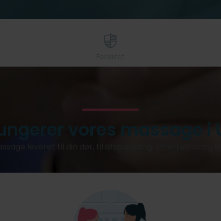
Forsikret
ungerer vores massage i 
ssage leveret til din dør, til afspænding, smertelindring 