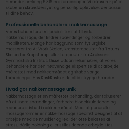
herunder omkring 6.316 nakkemassager. Vi fokuserer på at
skabe en skræddersyet og personlig oplevelse, der passer
til dine behov.
Professionelle behandlere i nakkemassage
Vores behandlere er specialister i at tilbyde
nakkemassage, der lindrer spændinger og forbedrer
mobiliteten. Mange har baggrund som fysiurgiske
massører fra At Work Skolen, kropsterapeuter fra Totum
Skolen for Kropsterapi eller terapeuter fra Axelssons
Gymnastiska Institut. Disse uddannelser sikrer, at vores
behandlere har den nødvendige ekspertise til at arbejde
målrettet med nakkeområdet og skabe varige
forbedringer. Hos RaskRask er du altid i trygge hænder.
Hvad gør nakkemassage unik
Nakkemassage er en målrettet behandling, der fokuserer
på at lindre spændinger, forbedre blodcirkulationen og
reducere stivhed i nakkeområdet. Modsat generelle
massageformer er nakkemassage specifikt designet til at
arbejde med de muskler og led, der ofte belastes af
stress, dårlig holdning eller stillesiddende arbejde. Hos