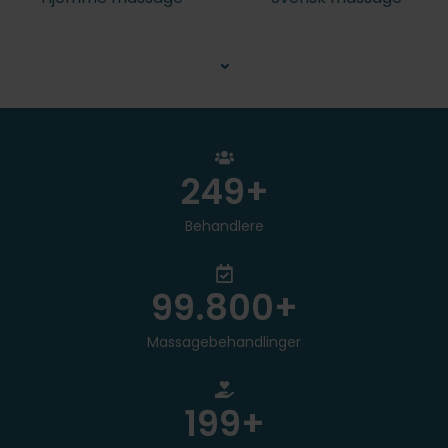
⌄
250
+
Behandlere
100.000
+
Massagebehandlinger
200
+