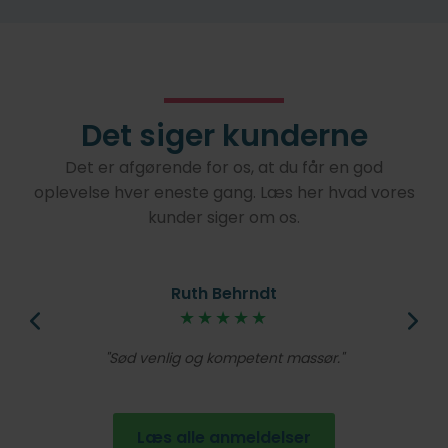
Det siger kunderne
Det er afgørende for os, at du får en god
oplevelse hver eneste gang. Læs her hvad vores
kunder siger om os.
Ruth Behrndt
øjt
★★★★★
V
lig
Et
Sød venlig og kompetent massør.
de
en
Læs alle anmeldelser