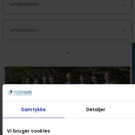
Forkælelse
Restitution
⌄
Nakkesmerter
Bensmerter
Samtykke
Detaljer
Stress
Vi bruger cookies