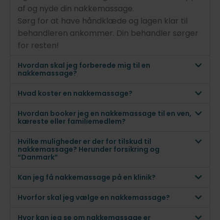
af og nyde din nakkemassage.
Sørg for at have håndklæde og lagen klar til
behandleren ankommer. Din behandler sørger
for resten!
Hvordan skal jeg forberede mig til en
nakkemassage?
Hvad koster en nakkemassage?
Hvordan booker jeg en nakkemassage til en ven,
kæreste eller familiemedlem?
Hvilke muligheder er der for tilskud til
nakkemassage? Herunder forsikring og
“Danmark”
Kan jeg få nakkemassage på en klinik?
Hvorfor skal jeg vælge en nakkemassage?
Hvor kan jeg se om nakkemassage er