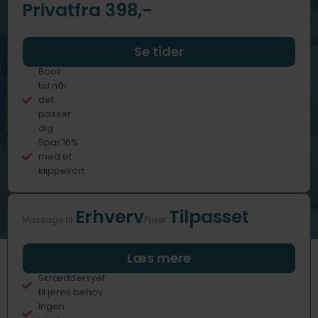
Privat
fra 398,-
Professionelle
Se tider
behandlere
Book
tid når
det
passer
dig
Spar 16%
med et
klippekort
Erhverv
Tilpasset
Massage til
Priser
Fast eller
Læs mere
sporadisk
Skræddersyet
til jeres behov
Ingen