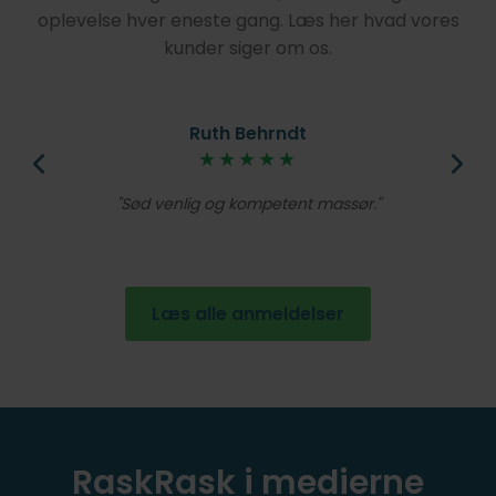
oplevelse hver eneste gang. Læs her hvad vores
kunder siger om os.
Ruth Behrndt
øjt
★★★★★
V
lig
Et
Sød venlig og kompetent massør.
de
en
Læs alle anmeldelser
RaskRask i medierne