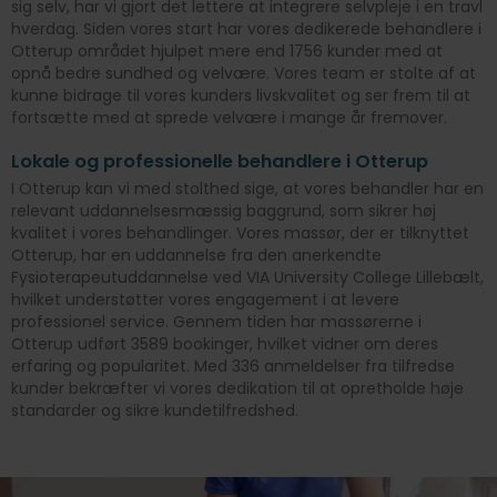
sig selv, har vi gjort det lettere at integrere selvpleje i en travl
hverdag. Siden vores start har vores dedikerede behandlere i
Otterup området hjulpet mere end 1756 kunder med at
opnå bedre sundhed og velvære. Vores team er stolte af at
kunne bidrage til vores kunders livskvalitet og ser frem til at
fortsætte med at sprede velvære i mange år fremover.
Lokale og professionelle behandlere i Otterup
I Otterup kan vi med stolthed sige, at vores behandler har en
relevant uddannelsesmæssig baggrund, som sikrer høj
kvalitet i vores behandlinger. Vores massør, der er tilknyttet
Otterup, har en uddannelse fra den anerkendte
Fysioterapeutuddannelse ved VIA University College Lillebælt,
hvilket understøtter vores engagement i at levere
professionel service. Gennem tiden har massørerne i
Otterup udført 3589 bookinger, hvilket vidner om deres
erfaring og popularitet. Med 336 anmeldelser fra tilfredse
kunder bekræfter vi vores dedikation til at opretholde høje
standarder og sikre kundetilfredshed.