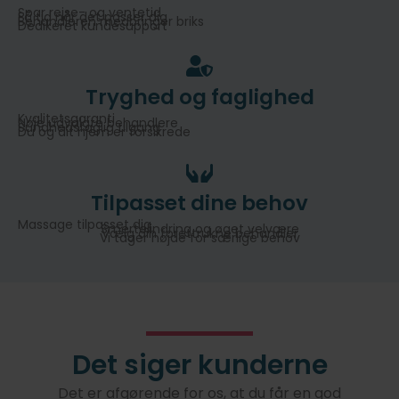
Spar rejse- og ventetid
Få tid når det passer dig
Behandleren medbringer briks
Dedikeret kundesupport
Tryghed og faglighed
Kvalitetsgaranti
Nøje udvalgte behandlere
Sundhedsfaglig tilgang
Du og dit hjem er forsikrede
Tilpasset dine behov
Massage tilpasset dig
Smertelindring og øget velvære
Vælg din forettrukne behandler
Vi tager højde for særlige behov
Det siger kunderne
Det er afgørende for os, at du får en god