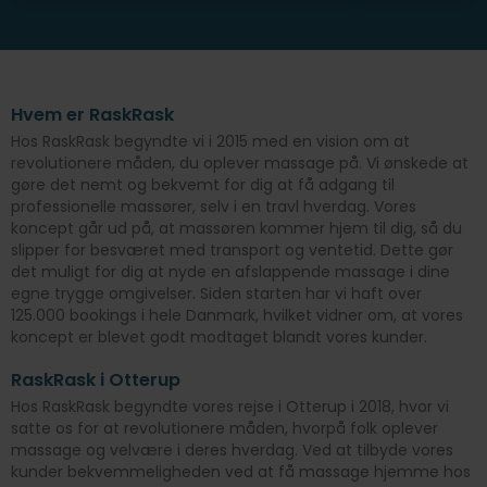
Hvem er RaskRask
Hos RaskRask begyndte vi i 2015 med en vision om at
revolutionere måden, du oplever massage på. Vi ønskede at
gøre det nemt og bekvemt for dig at få adgang til
professionelle massører, selv i en travl hverdag. Vores
koncept går ud på, at massøren kommer hjem til dig, så du
slipper for besværet med transport og ventetid. Dette gør
det muligt for dig at nyde en afslappende massage i dine
egne trygge omgivelser. Siden starten har vi haft over
125.000 bookings i hele Danmark, hvilket vidner om, at vores
koncept er blevet godt modtaget blandt vores kunder.
RaskRask i Otterup
Hos RaskRask begyndte vores rejse i Otterup i 2018, hvor vi
satte os for at revolutionere måden, hvorpå folk oplever
massage og velvære i deres hverdag. Ved at tilbyde vores
kunder bekvemmeligheden ved at få massage hjemme hos