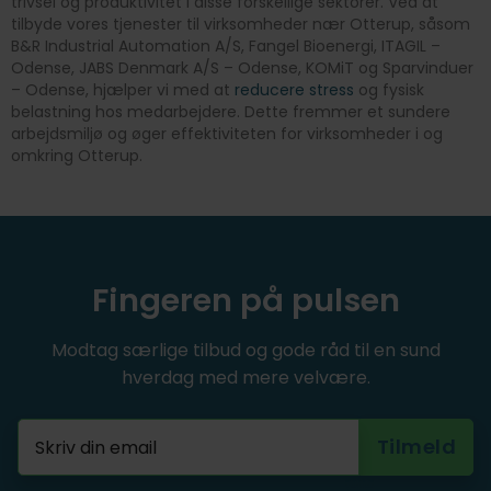
trivsel og produktivitet i disse forskellige sektorer. Ved at
tilbyde vores tjenester til virksomheder nær Otterup, såsom
B&R Industrial Automation A/S, Fangel Bioenergi, ITAGIL –
Odense, JABS Denmark A/S – Odense, KOMiT og Sparvinduer
– Odense, hjælper vi med at
reducere stress
og fysisk
belastning hos medarbejdere. Dette fremmer et sundere
arbejdsmiljø og øger effektiviteten for virksomheder i og
omkring Otterup.
Fingeren på pulsen
Modtag særlige tilbud og gode råd til en sund
hverdag med mere velvære.