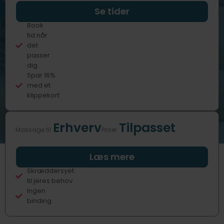
Professionelle
Se tider
behandlere
Book
tid når
det
passer
dig
Spar 16%
med et
klippekort
Erhverv
Tilpasset
Massage til
Priser
Fast eller
Læs mere
sporadisk
Skræddersyet
til jeres behov
Ingen
binding