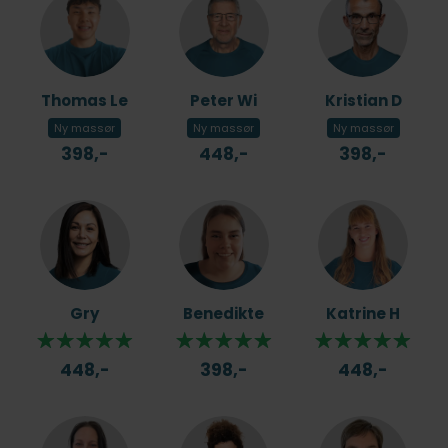
Thomas Le
Peter Wi
Kristian D
Ny massør
Ny massør
Ny massør
398,-
448,-
398,-
Gry
Benedikte
Katrine H
448,-
398,-
448,-