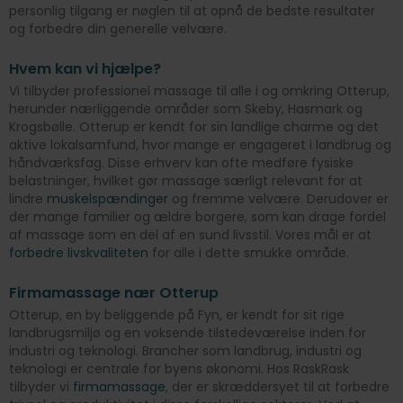
personlig tilgang er nøglen til at opnå de bedste resultater
og forbedre din generelle velvære.
Hvem kan vi hjælpe?
Vi tilbyder professionel massage til alle i og omkring Otterup,
herunder nærliggende områder som Skeby, Hasmark og
Krogsbølle. Otterup er kendt for sin landlige charme og det
aktive lokalsamfund, hvor mange er engageret i landbrug og
håndværksfag. Disse erhverv kan ofte medføre fysiske
belastninger, hvilket gør massage særligt relevant for at
lindre
muskelspændinger
og fremme velvære. Derudover er
der mange familier og ældre borgere, som kan drage fordel
af massage som en del af en sund livsstil. Vores mål er at
forbedre livskvaliteten
for alle i dette smukke område.
Firmamassage nær Otterup
Otterup, en by beliggende på Fyn, er kendt for sit rige
landbrugsmiljø og en voksende tilstedeværelse inden for
industri og teknologi. Brancher som landbrug, industri og
teknologi er centrale for byens økonomi. Hos RaskRask
tilbyder vi
firmamassage
, der er skræddersyet til at forbedre