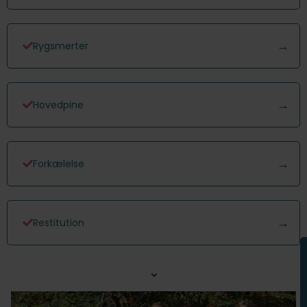
Rygsmerter
Hovedpine
Forkælelse
Restitution
⌄
Nakkesmerter