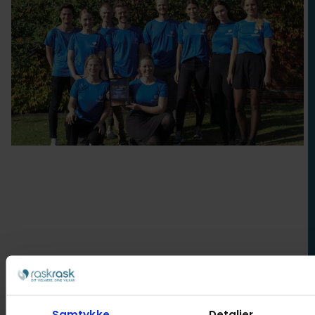
Bensmerter
Stress
Forebyggelse
Søvnkvalitet
Samtykke
Detaljer