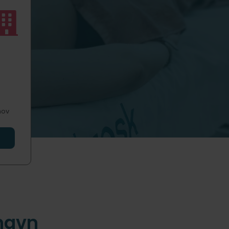
hov
havn