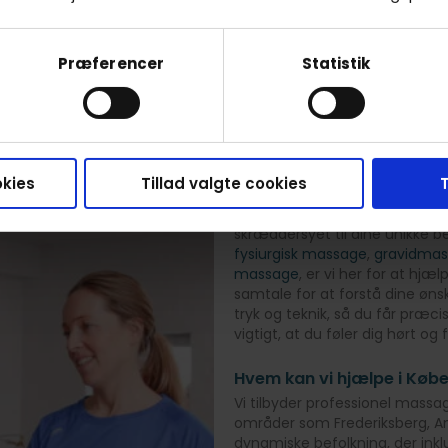
r og er inklusiv transport, forsikring og godt humør. Tryk 
behandlinger og priser.
Præferencer
Statistik
Se behandlere
kies
Tillad valgte cookies
T
Hvad tilbyder RaskRask i
Hos RaskRask er vores mål at 
skræddersyet til dine unikke 
fysiurgisk massage
,
gravidma
massage
, er vi her for at hj
samtale for at forstå dine øns
tryk og teknik, så du får præcis
vigtigt, at du føler dig hørt o
Hvem kan vi hjælpe i Køb
Vi tilbyder professionel massa
områder som Frederiksberg, A
dynamiske befolkning, der in