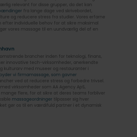
ærlig relevant for disse grupper, da det kan
pændinger
fra lange dage ved skrivebordet,
ture og reducere stress fra studier. Vores erfarne
 efter individuelle behov for at sikre maksimal
 gør vores massage til en uundværlig del af en
nhavn
omstrende brancher inden for teknologi, finans,
ser innovative tech-virksomheder, anerkendte
 rig kulturarv med museer og restauranter i
ilbyder vi firmamassage, som gavner
rancher ved at reducere stress og forbedre trivsel.
n med virksomheder som AA Agency ApS,
mange flere, for at sikre at deres teams forbliver
ksible
massageordninger
tilpasser sig hver
ket gør os til en værdifuld partner i et dynamisk