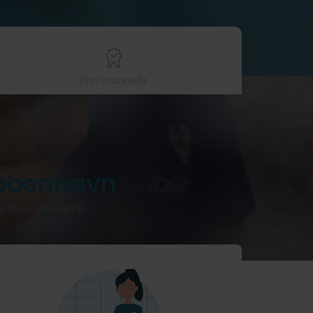
Professionelle
København
og øget velvære.