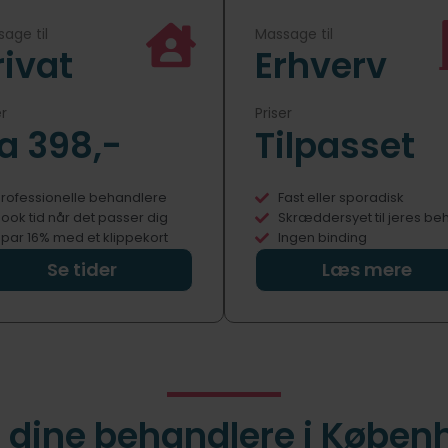
age til
Massage til
rivat
Erhverv
er
Priser
ra 398,-
Tilpasset
rofessionelle behandlere
Fast eller sporadisk
ook tid når det passer dig
Skræddersyet til jeres be
par 16% med et klippekort
Ingen binding
Se tider
Læs mere
 dine behandlere i Køben