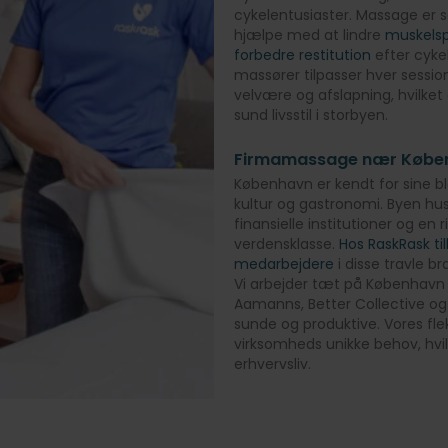
cykelentusiaster. Massage er s
hjælpe med at lindre
muskels
forbedre restitution
efter cykel
massører tilpasser hver session
velvære og afslapning, hvilket
sund livsstil i storbyen.
Firmamassage nær Købe
København er kendt for sine bl
kultur og gastronomi. Byen hu
finansielle institutioner og en
verdensklasse.
Hos RaskRask t
medarbejdere
i disse travle b
Vi arbejder tæt på Københav
Aamanns, Better Collective og 
sunde og produktive. Vores fle
virksomheds unikke behov, hvil
erhvervsliv.