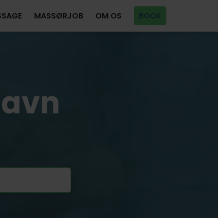
SSAGE
MASSØRJOB
OM OS
BOOK
havn