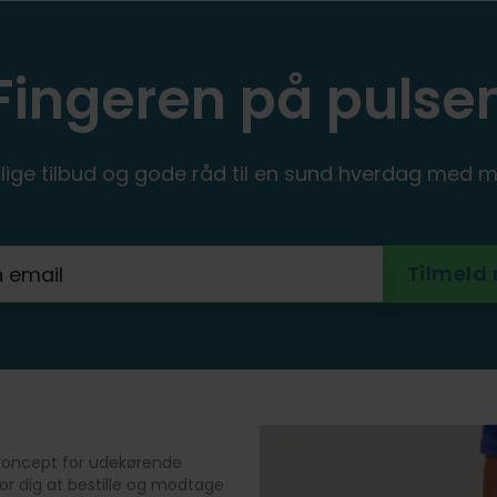
Fingeren på pulse
ige tilbud og gode råd til en sund hverdag med m
 koncept for udekørende
 dig at bestille og modtage