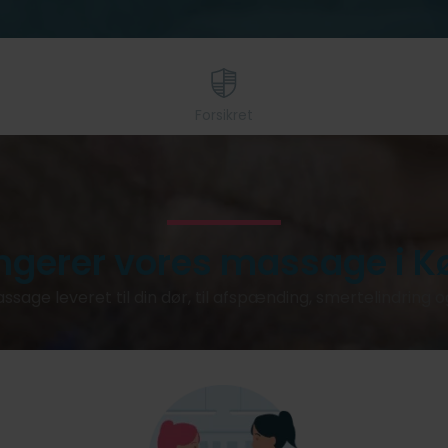
Forsikret
ngerer vores massage i 
ssage leveret til din dør, til afspænding, smertelindring 