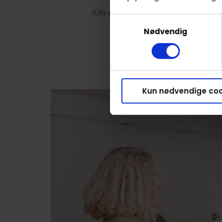
Alle priser starter fra 45 minutte
Samtykkevalg
Nødvendig
Kun nødvendige coo