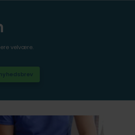
n
ere velvære.