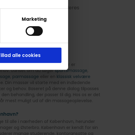
på behandleren for at se alle deres
Marketing
illad alle cookies
 København?
give dig en massageoplevelse, der er
behov. Uanset om du søger
sportsmassage
,
ssage
,
parmassage
eller en
klassisk velvære
ælpe. Din massør vil starte med en indledende
ker og behov. Baseret på denne dialog tilpasses
 den behandling, der passer til dig. Hos os er det
g får mest muligt ud af din massageoplevelse.
enhavn?
ge til alle i nærheden af København, herunder
mager og Østerbro. København er kendt for sin
kluderer mange studerende, kontoransatte og