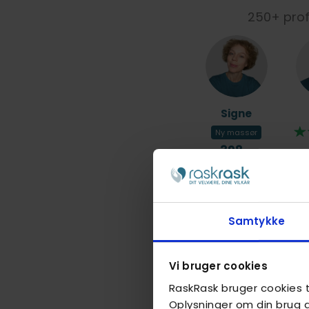
250+ profe
Signe
Ny massør
398,-
Samtykke
Mira
Vi bruger cookies
Ny massør
RaskRask bruger cookies ti
678,-
Oplysninger om din brug