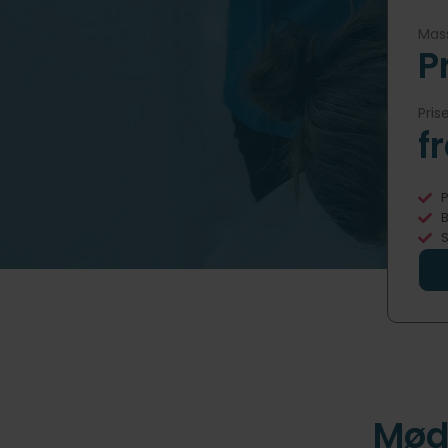
Mass
P
Pris
f
P
B
S
Mød