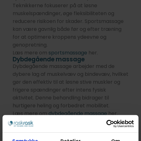
Teknikkerne fokuserer på at løsne
muskelspændinger, øge fleksibiliteten og
reducere risikoen for skader. Sportsmassage
kan være gavnlig både før og efter træning
for at optimere kroppens ydeevne og
genopretning.
Læs mere om
sportsmassage
her.
Dybdegående massage
Dybdegående massage arbejder med de
dybere lag af muskelvæv og bindevæv, hvilket
gør den effektiv til at løsne stive muskler og
frigøre spændinger efter intens fysisk
aktivitet. Denne behandling bidrager til
hurtigere heling og forbedret mobilitet.
Læs mere om
dybdegående massage
her.
Velvære massage
Selvom velvære massage ofte forbindes med
afslapning, kan den også spille en rolle i