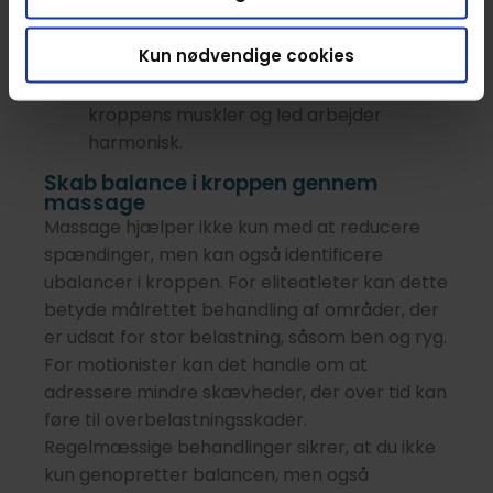
risikoen for skader under fysisk aktivitet.
Mobilitetstræning
: Massage kan
Kun nødvendige cookies
integreres med mobilitetstræning for at
fremme bevægelsesfrihed og sikre, at
kroppens muskler og led arbejder
harmonisk.
Skab balance i kroppen gennem
massage
Massage hjælper ikke kun med at reducere
spændinger, men kan også identificere
ubalancer i kroppen. For eliteatleter kan dette
betyde målrettet behandling af områder, der
er udsat for stor belastning, såsom ben og ryg.
For motionister kan det handle om at
adressere mindre skævheder, der over tid kan
føre til overbelastningsskader.
Regelmæssige behandlinger sikrer, at du ikke
kun genopretter balancen, men også