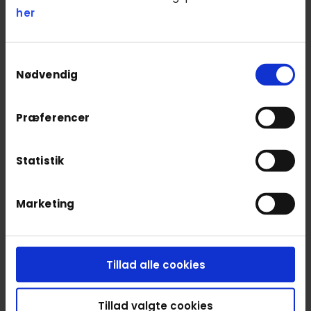
styrketræning og stræk
her
Massage fungerer bedst som en del af en
helhedsorienteret tilgang til
skadesforebyggelse. Ved at kombinere
Samtykkevalg
Nødvendig
massage med andre aktiviteter kan du opnå
endnu bedre resultater:
Præferencer
Styrketræning
: Massage supplerer
styrketræning ved at reducere
muskelspændinger og forbedre
Statistik
restitution, hvilket hjælper dig med at
opbygge stærkere og mere
Marketing
modstandsdygtige muskler.
Strækøvelser
: Massage forbedrer
fleksibiliteten, mens regelmæssige
strækøvelser hjælper med at opretholde
Tillad alle cookies
den øgede bevægelighed i led og
muskler. Denne kombination reducerer
Tillad valgte cookies