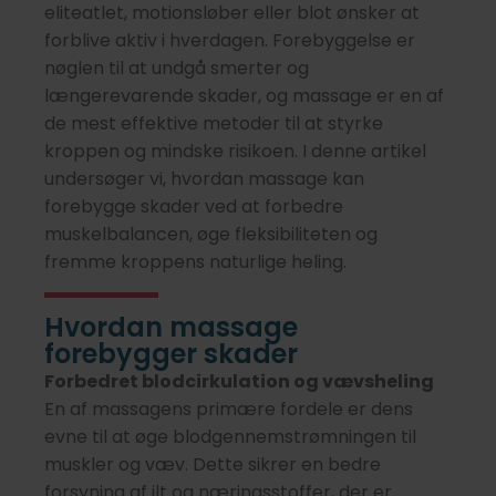
eliteatlet, motionsløber eller blot ønsker at
forblive aktiv i hverdagen. Forebyggelse er
nøglen til at undgå smerter og
længerevarende skader, og massage er en af
de mest effektive metoder til at styrke
kroppen og mindske risikoen. I denne artikel
undersøger vi, hvordan massage kan
forebygge skader ved at forbedre
muskelbalancen, øge fleksibiliteten og
fremme kroppens naturlige heling.
Hvordan massage
forebygger skader
Forbedret blodcirkulation og vævsheling
En af massagens primære fordele er dens
evne til at øge blodgennemstrømningen til
muskler og væv. Dette sikrer en bedre
forsyning af ilt og næringsstoffer, der er