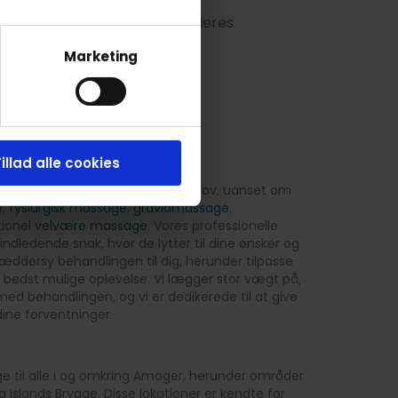
på behandleren for at se alle deres
Marketing
illad alle cookies
s massage til dine individuelle behov, uanset om
e
,
fysiurgisk massage
,
gravidmassage
,
tionel
velvære massage
. Vores professionelle
ndledende snak, hvor de lytter til dine ønsker og
æddersy behandlingen til dig, herunder tilpasse
n bedst mulige oplevelse. Vi lægger stor vægt på,
s med behandlingen, og vi er dedikerede til at give
ine forventninger.
ge til alle i og omkring Amager, herunder områder
 Islands Brygge. Disse lokationer er kendte for