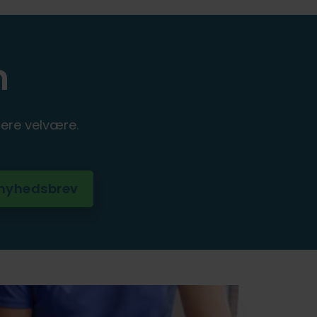
n
ere velvære.