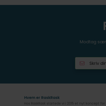
Modtag særl
Hvem er RaskRask
Hos RaskRask startede vi i 2015 et nyt koncept 