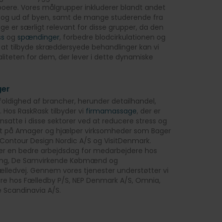
beboere. Vores målgrupper inkluderer blandt andet
ind og ud af byen, samt de mange studerende fra
e er særligt relevant for disse grupper, da den
ss
og
spændinger
, forbedre blodcirkulationen og
at tilbyde skræddersyede behandlinger kan vi
liteten for dem, der lever i dette dynamiske
er
oldighed af brancher, herunder detailhandel,
 Hos RaskRask tilbyder vi
firmamassage
, der er
nsatte i disse sektorer ved at reducere stress og
 tæt på Amager og hjælper virksomheder som Bager
Contour Design Nordic A/S og VisitDenmark.
r en bedre arbejdsdag for medarbejdere hos
ng, De Samvirkende Købmænd og
lledvej. Gennem vores tjenester understøtter vi
e hos Fælledby P/S, NEP Denmark A/S, Omnia,
 Scandinavia A/S.