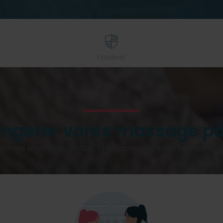
Forsikret
ungerer vores massage p
ssage leveret til din dør, til afspænding, smertelindring 