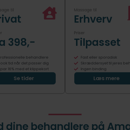
age til
Massage til
rivat
Erhverv
er
Priser
ra 398,-
Tilpasset
rofessionelle behandlere
Fast eller sporadisk
ook tid når det passer dig
Skræddersyet til jeres be
par 16% med et klippekort
Ingen binding
Se tider
Læs mere
 dine behandlere på Am