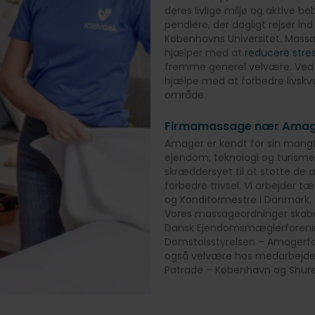
deres livlige miljø og aktive 
pendlere, der dagligt rejser 
Københavns Universitet. Massag
hjælper med at
reducere stre
fremme generel velvære. Ved 
hjælpe med at forbedre livskva
område.
Firmamassage nær Amag
Amager er kendt for sin mangf
ejendom, teknologi og turisme.
skræddersyet til at støtte de a
forbedre trivsel. Vi arbejder
og Konditormestre i Danmark, 
Vores massageordninger skabe
Dansk Ejendomsmæglerforeni
Domstolsstyrelsen – Amagerfæ
også velvære hos medarbejder
Patrade – København og Shure