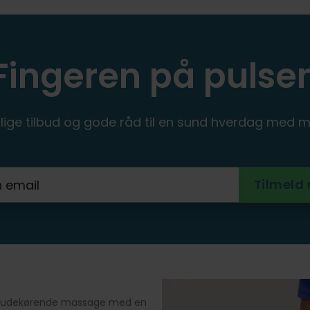
Fingeren på pulse
ige tilbud og gode råd til en sund hverdag med m
for udekørende massage med en