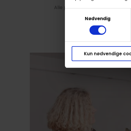
Alle priser starter fra 45 minutte
Samtykkevalg
Nødvendig
Kun nødvendige coo