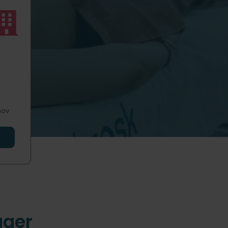
hov
ager