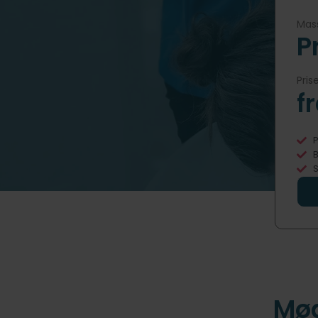
Mass
P
Pris
f
P
B
S
Mød