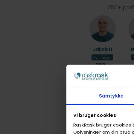
250+ profe
Jakob H
N
Ny massør
398,-
Samtykke
Akheem
Vi bruger cookies
RaskRask bruger cookies ti
498,-
Oplysninger om din brug