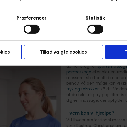
r og er inklusiv transport, forsikring og godt humør. Tryk 
behandlinger og priser.
Præferencer
Statistik
Se behandlere
kies
Tillad valgte cookies
T
RaskRask tilbyder
Hos RaskRask tilpasser vi vore
du har brug for
sportsmassag
parmassage
eller blot en tradi
massører starter altid med en i
behov. På den måde kan vi skr
tryk og teknikker
, så du får de
at du føler dig tryg og tilfred
dig en massage, der opfylder d
Hvem kan vi hjælpe?
Vi tilbyder professionel massa
som Kastrup, Christianshavn og