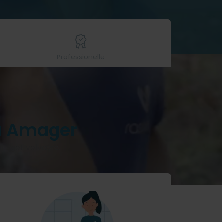
Professionelle
å Amager
og øget velvære.