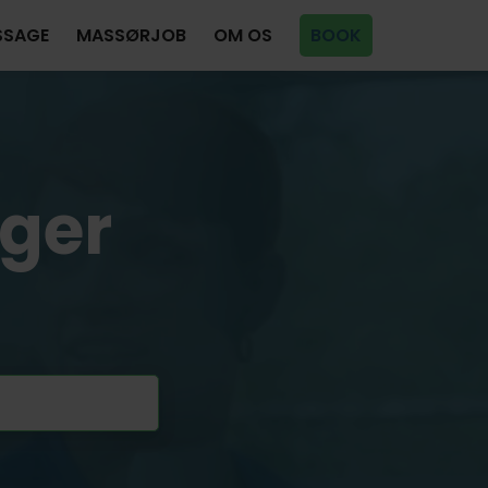
SSAGE
MASSØRJOB
OM OS
BOOK
ger