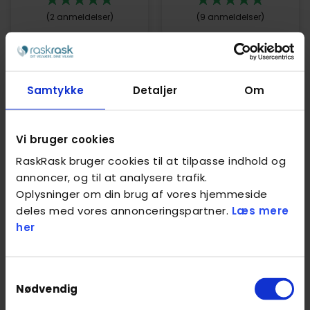
(2 anmeldelser)
(9 anmeldelser)
Samtykke
Detaljer
Om
ALEX K
Vi bruger cookies
EVA L
KARLSLUNDE
RaskRask bruger cookies til at tilpasse indhold og
KARLSLUNDE
annoncer, og til at analysere trafik.
Ny hos RaskRask
(18 anmeldelser)
Oplysninger om din brug af vores hjemmeside
deles med vores annonceringspartner.
Læs mere
her
Samtykkevalg
Nødvendig
ANTON