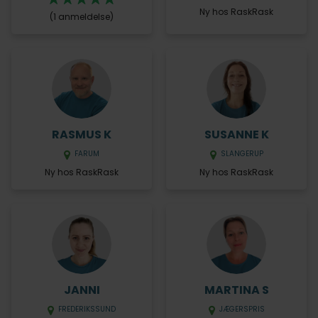
Ny hos RaskRask
(1 anmeldelse)
RASMUS K
SUSANNE K
FARUM
SLANGERUP
Ny hos RaskRask
Ny hos RaskRask
JANNI
MARTINA S
FREDERIKSSUND
JÆGERSPRIS