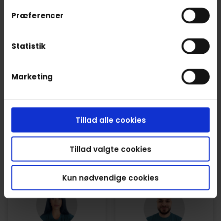
DIVIN
BRØNSHØJ
Præferencer
BRØNSHØJ
Ny hos RaskRask
(55 anmeldelser)
Statistik
Marketing
ELSE
JULIEN
Tillad alle cookies
BRØNSHØJ
BRØNSHØJ
Tillad valgte cookies
(26 anmeldelser)
(464 anmeldelser)
Kun nødvendige cookies