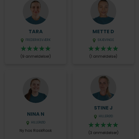
TARA
METTE D
FREDERIKSVÆRK
SKÆVINGE
(9 anmeldelser)
(1 anmeldelse)
STINE J
NINA N
HILLERØD
HILLERØD
Ny hos RaskRask
(3 anmeldelser)