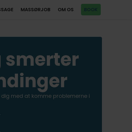
SSAGE
MASSØRJOB
OM OS
BOOK
 smerter
ndinger
 dig med at komme problemerne i
r