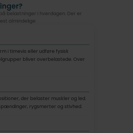
inger?
å belastninger i hverdagen. Der er
est almindelige:
i timevis eller udføre fysisk
elgrupper bliver overbelastede. Over
ositioner, der belaster muskler og led.
espændinger, rygsmerter og stivhed.