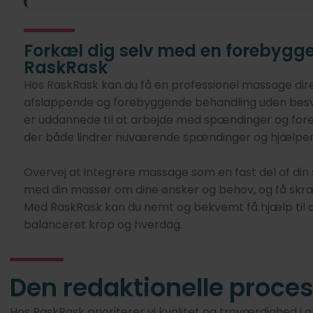
Forkæl dig selv med en forebyg
RaskRask
Hos RaskRask kan du få en professionel massage direk
afslappende og forebyggende behandling uden bes
er uddannede til at arbejde med spændinger og fore
der både lindrer nuværende spændinger og hjælper
Overvej at integrere massage som en fast del af di
med din massør om dine ønsker og behov, og få skræd
Med RaskRask kan du nemt og bekvemt få hjælp til
balanceret krop og hverdag.
Den redaktionelle proce
Hos RaskRask prioriterer vi kvalitet og troværdighed i a