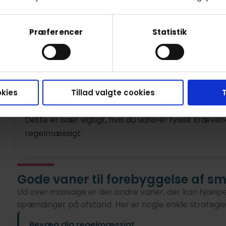
berolige nervesystemet og mindske spændinger, de
Regelmæssig massage kan dermed virke som en nat
Præferencer
Statistik
symptomer på stress og fremme et bedre mental
Øger fleksibiliteten og mobiliteten
En massagebehandling kan også bidrage til at øge f
kies
Tillad valgte cookies
T
og led. Når musklerne er smidige, mindskes risikoe
Dette er især vigtigt, hvis du udfører fysisk kræve
regelmæssigt.
Gode vaner til forebyggelse af s
Ud over massage er der andre vaner, der kan hjælp
spændinger på afstand. Her er nogle enkle strategier
Bevæg dig regelmæssigt