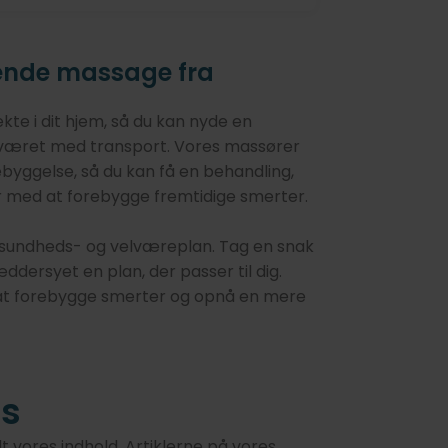
gende massage fra
te i dit hjem, så du kan nyde en
været med transport. Vores massører
byggelse, så du kan få en behandling,
 med at forebygge fremtidige smerter.
n sundheds- og velværeplan. Tag en snak
dersyet en plan, der passer til dig.
 at forebygge smerter og opnå en mere
ss
lt vores indhold. Artiklerne på vores