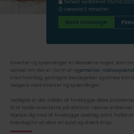
Senest opdateret
05/03/202
Læsetid 5 minutter
Book massage
Fir
Smerter og spændinger er desværre noget, som mang
uanset om det er i form af
rygsmerter
,
nakkespænd
travl hverdag, gentagne bevægelser og stress kan fø
reagere med smerter og spændinger.
Heldigvis er der måder at forebygge disse problemer
til at holde smerterne på afstand. I denne artikel 
hjælpe dig med at forebygge ubehag, samt hvilke and
hverdag for at sikre en sund og stærk krop.