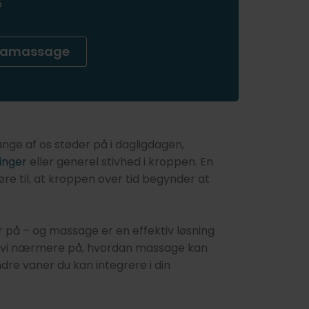
5
mamassage
e af os støder på i dagligdagen,
inger
eller generel stivhed i kroppen. En
re til, at kroppen over tid begynder at
 på – og massage er en effektiv løsning
ser vi nærmere på, hvordan massage kan
re vaner du kan integrere i din