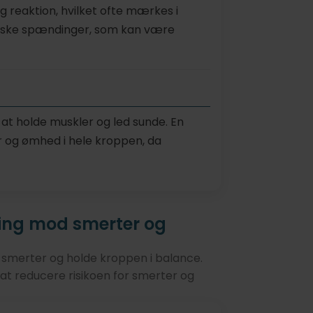
g reaktion, hvilket ofte mærkes i
roniske spændinger, som kan være
t holde muskler og led sunde. En
er og ømhed i hele kroppen, da
ing mod smerter og
e smerter og holde kroppen i balance.
t reducere risikoen for smerter og