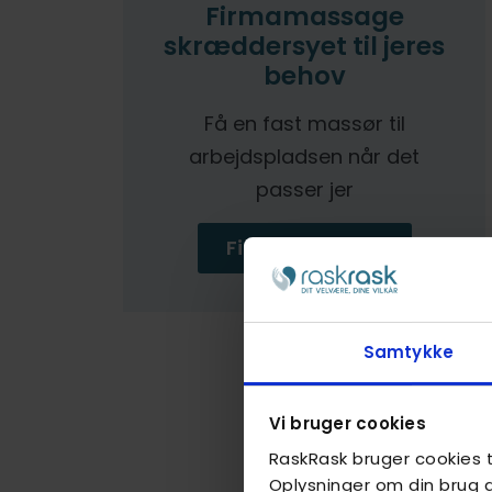
Firmamassage
skræddersyet til jeres
behov
Få en fast massør til
arbejdspladsen når det
passer jer
Firmamassage
Samtykke
Vi bruger cookies
RaskRask bruger cookies ti
Oplysninger om din brug