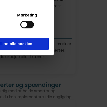
r kan opstå som følge af stress.
urlig buffer mod de fysiske
Marketing
t velvære.
leksibiliteten og mobiliteten i muskler
illad alle cookies
n for skader og belastningssmerter.
nde arbejde eller træner
merter og spændinger
e dig med at holde smerter og
, du kan implementere i din dagligdag: