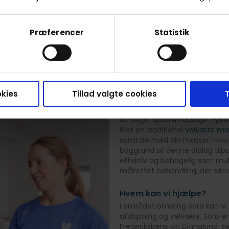
r og er inklusiv transport, forsikring og godt humør. Tryk 
behandlinger og priser.
Præferencer
Statistik
Se behandlere
kies
Tillad valgte cookies
T
RaskRask tilbyder
Hos RaskRask tilpasser vi vore
du søger
sportsmassage
,
fysi
blot en traditionel
velvære ma
samtale med din massør, hvor
baggrund af denne dialog tilpa
effektiv og behagelig som muli
målrettet behandling, der sikr
Hvem kan vi hjælpe?
I området omkring Sorø kan vi ti
afslapning og velvære. Sorø e
Frederiksberg, og Dianalund, s