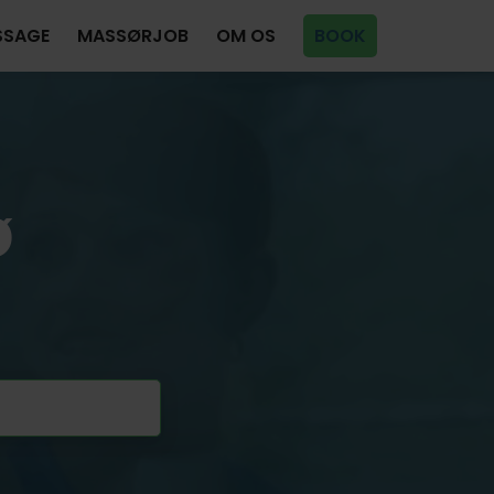
SSAGE
MASSØRJOB
OM OS
BOOK
ø