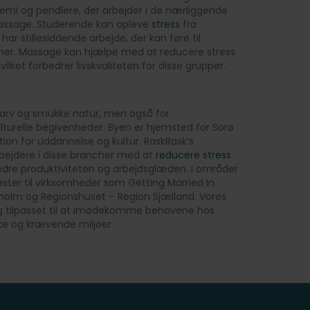
emi og pendlere, der arbejder i de nærliggende
massage. Studerende kan opleve
stress
fra
ar stillesiddende arbejde, der kan føre til
er. Massage kan hjælpe med at reducere stress
hvilket forbedrer livskvaliteten for disse grupper.
ke arv og smukke natur, men også for
lturelle begivenheder. Byen er hjemsted for Sorø
ion for uddannelse og kultur. RaskRask’s
ejdere i disse brancher med at
reducere stress
rbedre produktiviteten og arbejdsglæden. I områder
ester til virksomheder som Getting Married In
olm og Regionshuset – Region Sjælland. Vores
og tilpasset til at imødekomme behovene hos
ke og krævende miljøer.