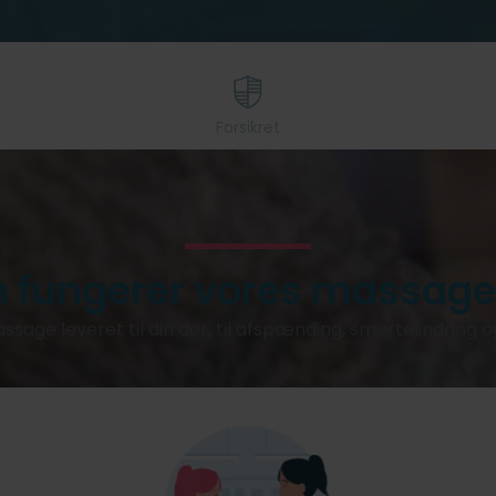
Forsikret
 fungerer vores massage 
ssage leveret til din dør, til afspænding, smertelindring 