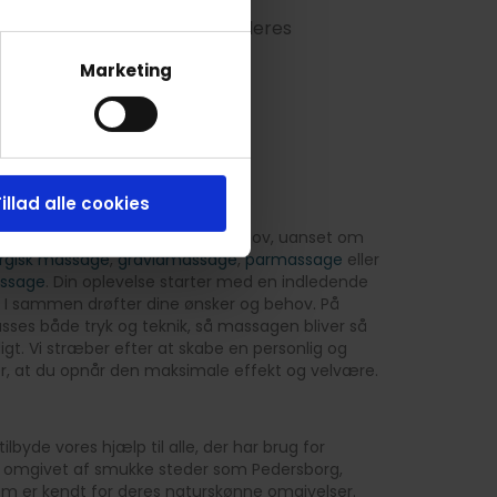
på behandleren for at se alle deres
Marketing
illad alle cookies
s massage til dine individuelle behov, uanset om
urgisk massage
,
gravidmassage
,
parmassage
eller
ssage
. Din oplevelse starter med en indledende
 I sammen drøfter dine ønsker og behov. På
sses både tryk og teknik, så massagen bliver så
gt. Vi stræber efter at skabe en personlig og
er, at du opnår den maksimale effekt og velvære.
lbyde vores hjælp til alle, der har brug for
r omgivet af smukke steder som Pedersborg,
om er kendt for deres naturskønne omgivelser.