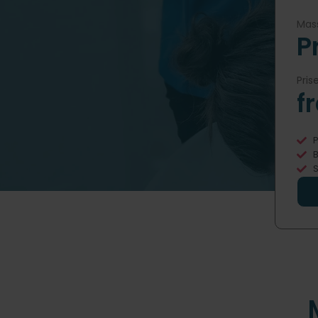
Mass
P
Pris
f
P
B
S