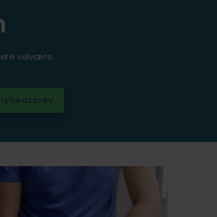
n
ere velvære.