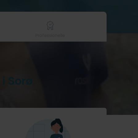
Professionelle
i Sorø
og øget velvære.