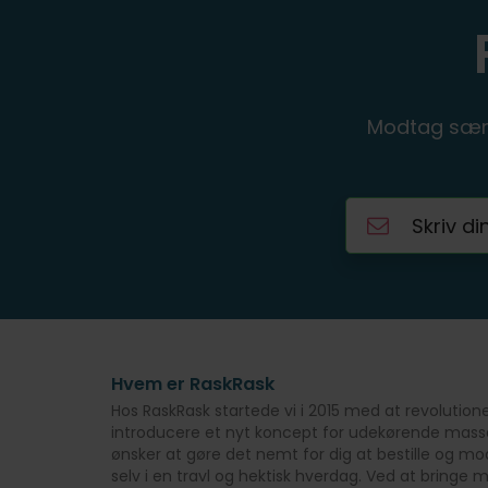
Modtag særl
Hvem er RaskRask
Hos RaskRask startede vi i 2015 med at revoluti
introducere et nyt koncept for udekørende massag
ønsker at gøre det nemt for dig at bestille og m
selv i en travl og hektisk hverdag. Ved at bringe 