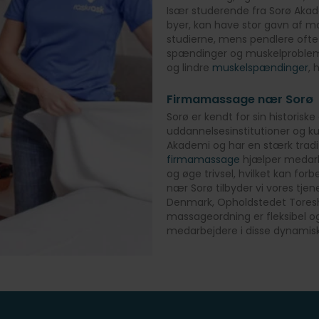
Især studerende fra Sorø Akad
byer, kan have stor gavn af 
studierne, mens pendlere ofte h
spændinger og muskelproblem
og lindre
muskelspændinger
, 
Firmamassage nær Sorø
Sorø er kendt for sin historis
uddannelsesinstitutioner og ku
Akademi og har en stærk tradit
firmamassage
hjælper medarb
og øge trivsel, hvilket kan fo
nær Sorø tilbyder vi vores tjen
Denmark, Opholdstedet Toresh
massageordning er fleksibel 
medarbejdere i disse dynamis