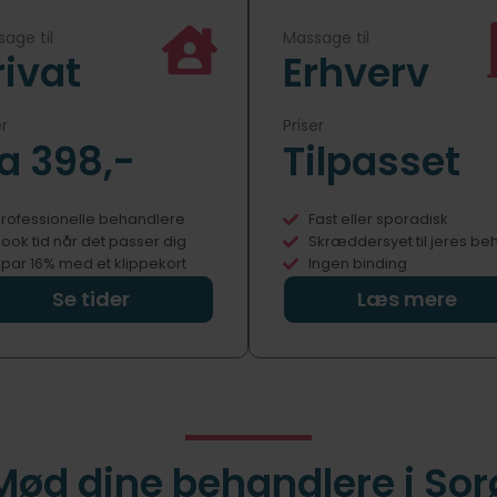
age til
Massage til
rivat
Erhverv
er
Priser
ra 398,-
Tilpasset
rofessionelle behandlere
Fast eller sporadisk
ook tid når det passer dig
Skræddersyet til jeres be
par 16% med et klippekort
Ingen binding
Se tider
Læs mere
Mød dine behandlere i Sor