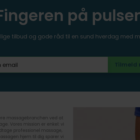
Fingeren på pulse
ige tilbud og gode råd til en sund hverdag med m
onere massagebranchen ved at
e. Vores mission er enkel: vi
odtage professionel massage,
massagen hjem til dig sparer vi