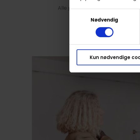
Alle priser starter fra 45 minutte
Samtykkevalg
Nødvendig
Kun nødvendige coo