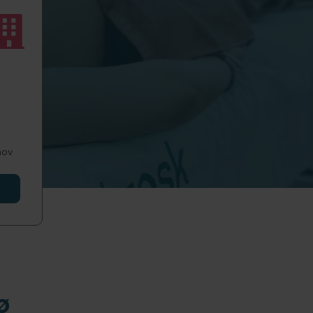
hov
ø