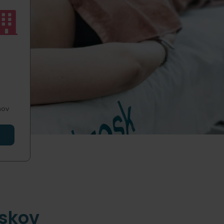
hov
rskov