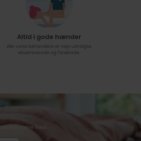
Altid i gode hænder
Alle vores behandlere er nøje udvalgte,
eksaminerede og forsikrede.
or alle kan være med.