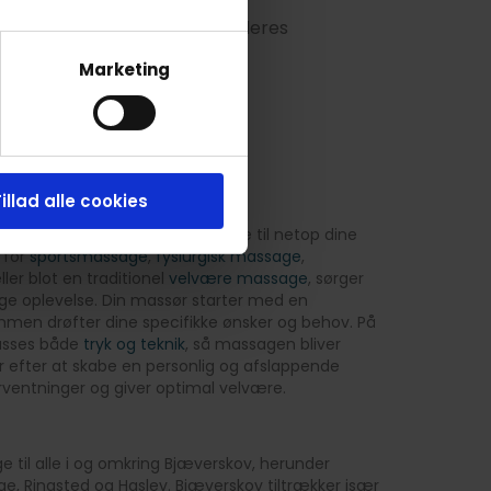
på behandleren for at se alle deres
Marketing
illad alle cookies
gt på at tilpasse vores massage til netop dine
 for
sportsmassage
,
fysiurgisk massage
,
ller blot en traditionel
velvære massage
, sørger
lige oplevelse. Din massør starter med en
mmen drøfter dine specifikke ønsker og behov. På
passes både
tryk og teknik
, så massagen bliver
er efter at skabe en personlig og afslappende
orventninger og giver optimal velvære.
e til alle i og omkring Bjæverskov, herunder
 Ringsted og Haslev. Bjæverskov tiltrækker især