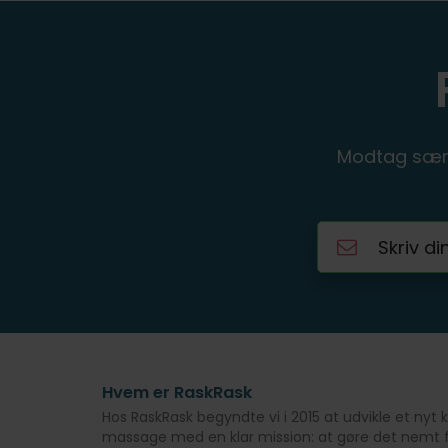
Modtag særl
Hvem er RaskRask
Hos RaskRask begyndte vi i 2015 at udvikle et ny
massage med en klar mission: at gøre det nemt f