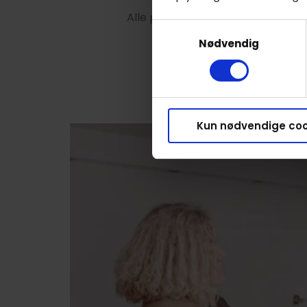
Alle priser starter fra 45 minutte
Samtykkevalg
Nødvendig
Kun nødvendige coo