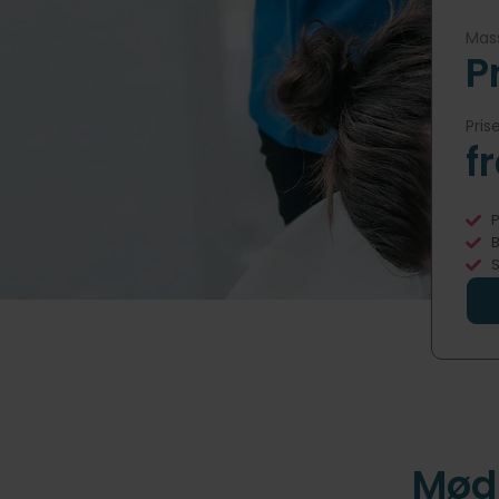
Mass
P
Pris
f
P
B
S
Mød 