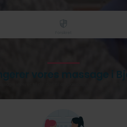
Forsikret
ngerer vores massage i B
ssage leveret til din dør, til afspænding, smertelindring 