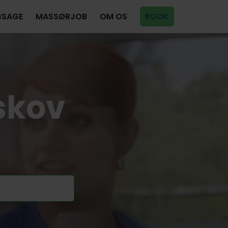
SSAGE
MASSØRJOB
OM OS
BOOK
skov