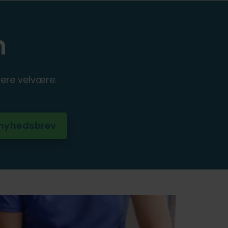
n
ere velvære.