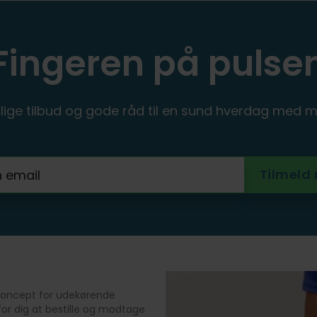
Fingeren på pulse
ige tilbud og gode råd til en sund hverdag med m
t koncept for udekørende
or dig at bestille og modtage