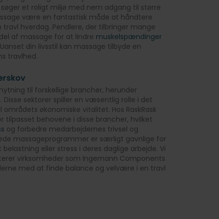
 søger et roligt miljø med nem adgang til større
massage være en fantastisk måde at håndtere
travl hverdag. Pendlere, der tilbringer mange
del af massage for at lindre
muskelspændinger
Uanset din livsstil kan massage tilbyde en
s travlhed.
erskov
nytning til forskellige brancher, herunder
i. Disse sektorer spiller en væsentlig rolle i det
til områdets økonomiske vitalitet. Hos RaskRask
er tilpasset behovene i disse brancher, hvilket
ss
og forbedre medarbejdernes trivsel og
syede massageprogrammer er særligt gavnlige for
 belastning eller stress i deres daglige arbejde. Vi
isterer virksomheder som Ingemann Components
derne med at finde balance og velvære i en travl