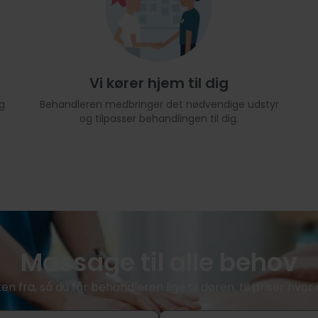
Vi kører hjem til dig
g
Behandleren medbringer det nødvendige udstyr
og tilpasser behandlingen til dig.
Massage til alle behov
ken fra, så du får behandleren lige til døren, til priser hv