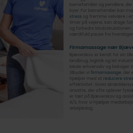
børnefamilier og pendlere, der
byer. For børnefamilier kan 
stress
og fremme velvære i en 
timer på vejene, kan drage for
og forbedre blodcirkulationen. 
værdifuld pause fra hverdagen
Firmamassage nær Bjæv
Bjæverskov er kendt for sin tilk
landbrug, logistik og let industr
lokale erhvervsliv og bidrager 
tilbyder vi
firmamassage
, der 
hjælper med at
reducere stre
effektivitet. Vores skrædder
ansatte, der ofte oplever fysisk
er tæt på Bjæverskov og ass
A/S, hvor vi hjælper medarbej
arbejdsdag.