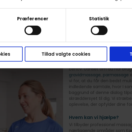
r og er inklusiv transport, forsikring og godt humør. Tryk 
behandlinger og priser.
Præferencer
Statistik
Se behandlere
kies
Tillad valgte cookies
T
RaskRask tilbyder
Hos RaskRask lægger vi stor væ
behov. Uanset om du har brug
gravidmassage
,
parmassage
e
vi for, at du får den bedst mu
indledende samtale, hvor I sa
baggrund af denne dialog til
skræddersyet til dig. Vi stræb
oplevelse, der opfylder dine f
Hvem kan vi hjælpe?
Vi tilbyder professionel massag
nærliggende områder som Køge,