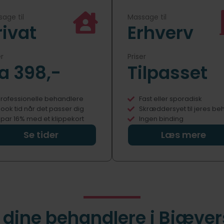
age til
Massage til
rivat
Erhverv
er
Priser
ra 398,-
Tilpasset
rofessionelle behandlere
Fast eller sporadisk
ook tid når det passer dig
Skræddersyet til jeres be
par 16% med et klippekort
Ingen binding
Se tider
Læs mere
dine behandlere i Bjæve