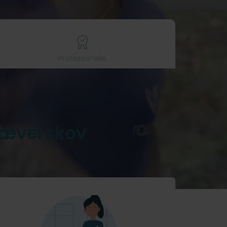
Professionelle
jæverskov
og øget velvære.