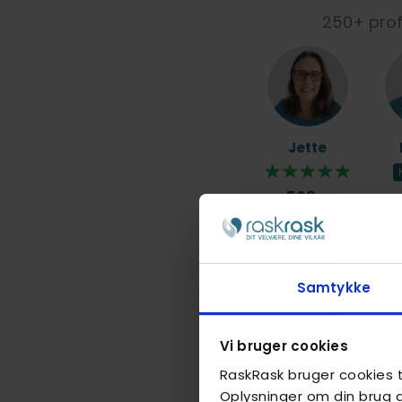
250+ profe
Jette
598,-
Samtykke
Mike A
Vi bruger cookies
Ny massør
RaskRask bruger cookies ti
558,-
Oplysninger om din brug