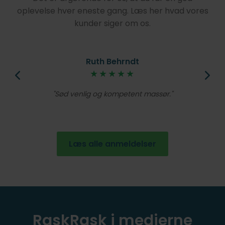
oplevelse hver eneste gang. Læs her hvad vores
kunder siger om os.
Ruth Behrndt
øjt
★★★★★
V
lig
Et
Sød venlig og kompetent massør.
de
en
Læs alle anmeldelser
RaskRask i medierne