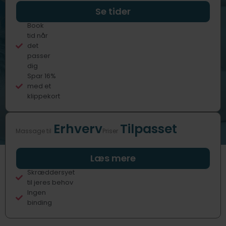
Professionelle
Se tider
behandlere
Book
tid når
det
passer
dig
Spar 16%
med et
klippekort
Erhverv
Tilpasset
Massage til
Priser
Fast eller
Læs mere
sporadisk
Skræddersyet
til jeres behov
Ingen
binding