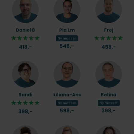
Daniel B
Pia Lm
Frej
Ny massør
548,-
418,-
498,-
Randi
Iuliana-Ana
Betina
Ny massør
Ny massør
598,-
398,-
398,-