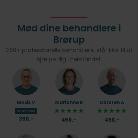
Mød dine behandlere i
Brørup
250+ professionelle behandlere, står klar til at
hjælpe dig i hele landet.
Mads V
Marianne B
Carsten A
Ny massør
398,-
458,-
498,-