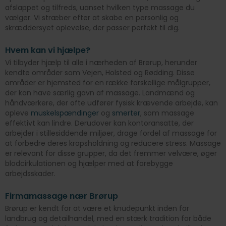
afslappet og tilfreds, uanset hvilken type massage du
vælger. Vi stræber efter at skabe en personlig og
skræddersyet oplevelse, der passer perfekt til dig.
Hvem kan vi hjælpe?
Vi tilbyder hjælp til alle i nærheden af Brørup, herunder
kendte områder som Vejen, Holsted og Rødding. Disse
områder er hjemsted for en række forskellige målgrupper,
der kan have særlig gavn af massage. Landmænd og
håndværkere, der ofte udfører fysisk krævende arbejde, kan
opleve
muskelspændinger
og
smerter
, som massage
effektivt kan lindre. Derudover kan kontoransatte, der
arbejder i stillesiddende miljøer, drage fordel af massage for
at forbedre deres kropsholdning og reducere stress. Massage
er relevant for disse grupper, da det fremmer velvære, øger
blodcirkulationen og hjælper med at forebygge
arbejdsskader.
Firmamassage nær Brørup
Brørup er kendt for at være et knudepunkt inden for
landbrug og detailhandel, med en stærk tradition for både