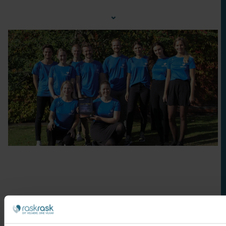
⌄
Nakkesmerter
Bensmerter
Stress
Forebyggelse
Søvnkvalitet