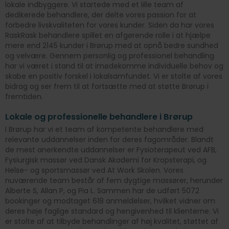
lokale indbyggere. Vi startede med et lille team af
dedikerede behandlere, der delte vores passion for at
forbedre livskvaliteten for vores kunder. Siden da har vores
RaskRask behandlere spillet en afgørende rolle i at hjælpe
mere end 2145 kunder i Brørup med at opnå bedre sundhed
og velvære. Gennem personlig og professionel behandling
har vi været i stand til at imødekomme individuelle behov og
skabe en positiv forskel i lokalsamfundet. Vi er stolte af vores
bidrag og ser frem til at fortsætte med at støtte Brørup i
fremtiden.
Lokale og professionelle behandlere i Brørup
I Brørup har vi et team af kompetente behandlere med
relevante uddannelser inden for deres fagområder. Blandt
de mest anerkendte uddannelser er Fysioterapeut ved AFB,
Fysiurgisk massør ved Dansk Akademi for Kropsterapi, og
Helse- og sportsmassør ved At Work Skolen. Vores
nuværende team består af fem dygtige massører, herunder
Alberte S, Allan P, og Pia L. Sammen har de udført 5072
bookinger og modtaget 618 anmeldelser, hvilket vidner om
deres høje faglige standard og hengivenhed til klienterne. Vi
er stolte af at tilbyde behandlinger af høj kvalitet, støttet af