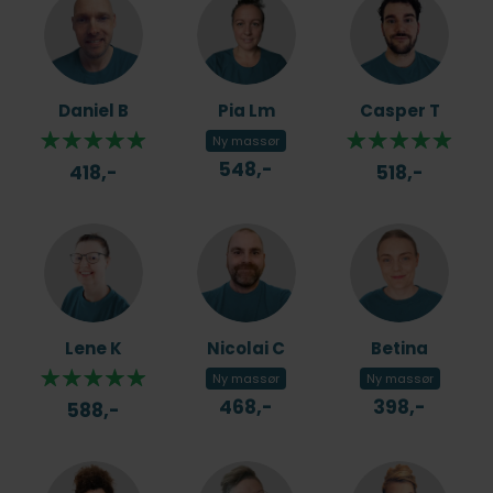
Daniel B
Pia Lm
Casper T
Ny massør
548,-
418,-
518,-
Lene K
Nicolai C
Betina
Ny massør
Ny massør
468,-
398,-
588,-