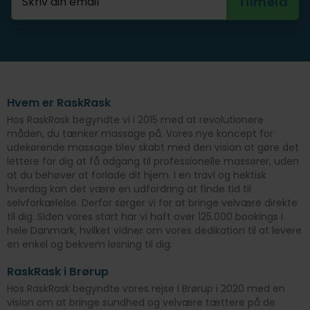
Hvem er RaskRask
Hos RaskRask begyndte vi i 2015 med at revolutionere
måden, du tænker massage på. Vores nye koncept for
udekørende massage blev skabt med den vision at gøre det
lettere for dig at få adgang til professionelle massører, uden
at du behøver at forlade dit hjem. I en travl og hektisk
hverdag kan det være en udfordring at finde tid til
selvforkælelse. Derfor sørger vi for at bringe velvære direkte
til dig. Siden vores start har vi haft over 125.000 bookings i
hele Danmark, hvilket vidner om vores dedikation til at levere
en enkel og bekvem løsning til dig.
RaskRask i Brørup
Hos RaskRask begyndte vores rejse i Brørup i 2020 med en
vision om at bringe sundhed og velvære tættere på de