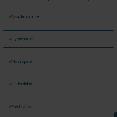
Skuldersmerter
Rygsmerter
Hovedpine
Forkælelse
Restitution