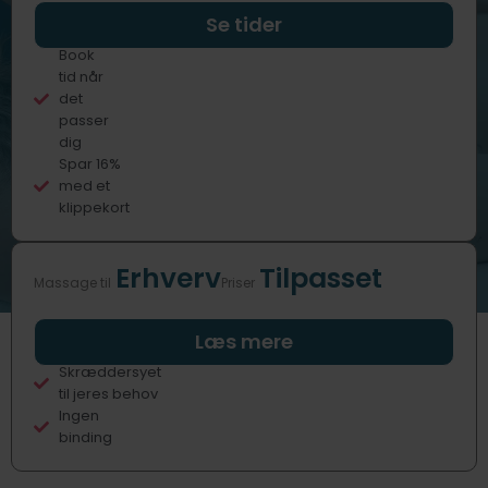
Professionelle
Se tider
behandlere
Book
tid når
det
passer
dig
Spar 16%
med et
klippekort
Erhverv
Tilpasset
Massage til
Priser
Fast eller
Læs mere
sporadisk
Skræddersyet
til jeres behov
Ingen
binding