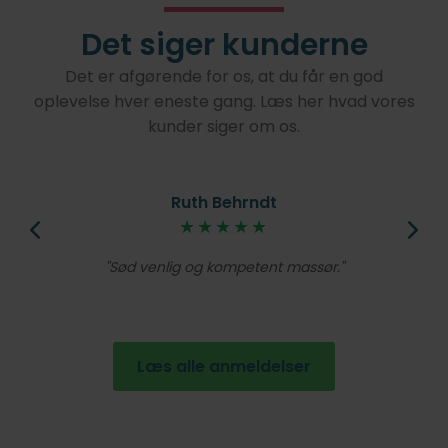
Det siger kunderne
Det er afgørende for os, at du får en god
oplevelse hver eneste gang. Læs her hvad vores
kunder siger om os.
Ruth Behrndt
øjt
★★★★★
V
lig
Et
Sød venlig og kompetent massør.
de
en
Læs alle anmeldelser