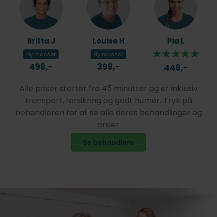
Britta J
Louise H
Pia L
Ny massør
Ny massør
498,-
398,-
448,-
Alle priser starter fra 45 minutter og er inklusiv
transport, forsikring og godt humør. Tryk på
behandleren for at se alle deres behandlinger og
priser.
Se behandlere