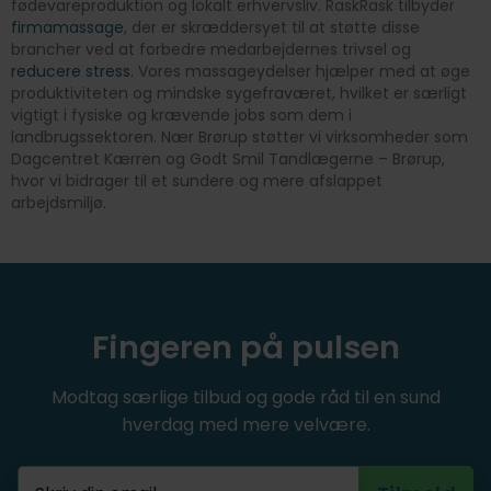
fødevareproduktion og lokalt erhvervsliv. RaskRask tilbyder
firmamassage
, der er skræddersyet til at støtte disse
brancher ved at forbedre medarbejdernes trivsel og
reducere stress
. Vores massageydelser hjælper med at øge
produktiviteten og mindske sygefraværet, hvilket er særligt
vigtigt i fysiske og krævende jobs som dem i
landbrugssektoren. Nær Brørup støtter vi virksomheder som
Dagcentret Kærren og Godt Smil Tandlægerne – Brørup,
hvor vi bidrager til et sundere og mere afslappet
arbejdsmiljø.
Fingeren på pulsen
Modtag særlige tilbud og gode råd til en sund
hverdag med mere velvære.