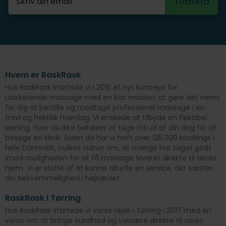
Hvem er RaskRask
Hos RaskRask startede vi i 2015 et nyt koncept for
udekørende massage med en klar mission: at gøre det nemt
for dig at bestille og modtage professionel massage i en
travl og hektisk hverdag. Vi ønskede at tilbyde en fleksibel
løsning, hvor du ikke behøver at tage tid ud af din dag for at
besøge en klinik. Siden da har vi haft over 125.000 bookings i
hele Danmark, hvilket vidner om, at mange har taget godt
imod muligheden for at få massage leveret direkte til deres
hjem. Vi er stolte af at kunne tilbyde en service, der sætter
din bekvemmelighed i højsædet.
RaskRask i Tørring
Hos RaskRask startede vi vores rejse i Tørring i 2017 med en
vision om at bringe sundhed og velvære direkte til vores