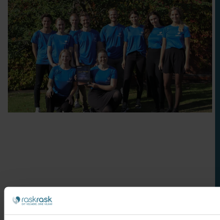
Nakkesmerter
Bensmerter
Stress
Forebyggelse
Søvnkvalitet