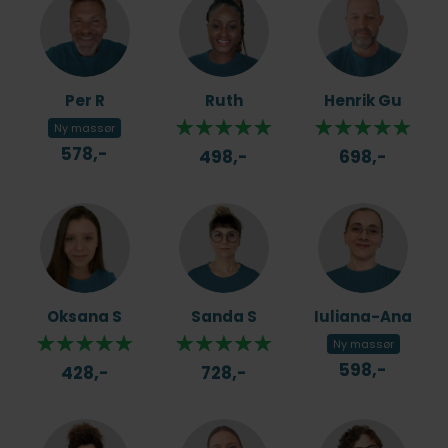
Per R
Ruth
Henrik Gu
Ny massør
578,-
498,-
698,-
Oksana S
Sanda S
Iuliana-Ana
Ny massør
598,-
428,-
728,-