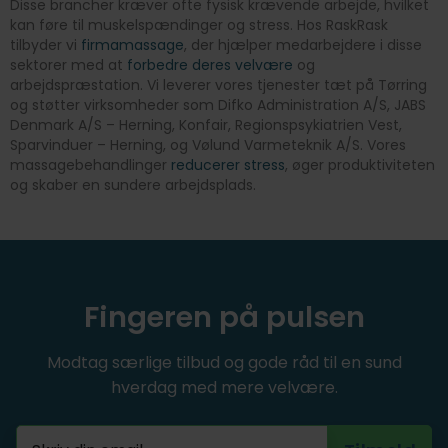
Disse brancher kræver ofte fysisk krævende arbejde, hvilket
kan føre til muskelspændinger og stress. Hos RaskRask
tilbyder vi
firmamassage
, der hjælper medarbejdere i disse
sektorer med at
forbedre deres velvære
og
arbejdspræstation. Vi leverer vores tjenester tæt på Tørring
og støtter virksomheder som Difko Administration A/S, JABS
Denmark A/S – Herning, Konfair, Regionspsykiatrien Vest,
Sparvinduer – Herning, og Vølund Varmeteknik A/S. Vores
massagebehandlinger
reducerer stress
, øger produktiviteten
og skaber en sundere arbejdsplads.
Fingeren på pulsen
Modtag særlige tilbud og gode råd til en sund
hverdag med mere velvære.