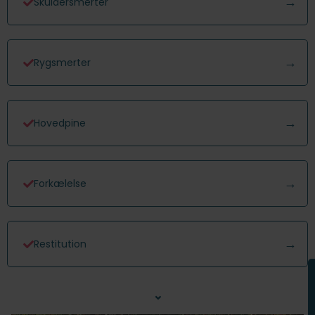
Skuldersmerter
Rygsmerter
Hovedpine
Forkælelse
Restitution
⌄