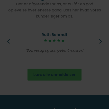
Det er afgørende for os, at du får en god
oplevelse hver eneste gang. Læs her hvad vores
kunder siger om os.
Ruth Behrndt
øjt
★★★★★
V
lig
Et
Sød venlig og kompetent massør.
de
en
Læs alle anmeldelser