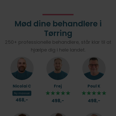
Mød dine behandlere i
Tørring
250+ professionelle behandlere, står klar til at
hjælpe dig i hele landet.
Nicolai C
Frej
Poul K
Ny massør
468,-
498,-
498,-