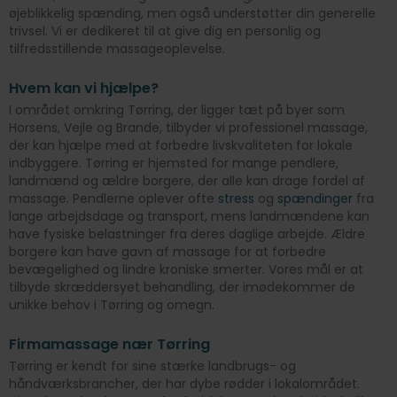
øjeblikkelig spænding, men også understøtter din generelle
trivsel. Vi er dedikeret til at give dig en personlig og
tilfredsstillende massageoplevelse.
Hvem kan vi hjælpe?
I området omkring Tørring, der ligger tæt på byer som
Horsens, Vejle og Brande, tilbyder vi professionel massage,
der kan hjælpe med at forbedre livskvaliteten for lokale
indbyggere. Tørring er hjemsted for mange pendlere,
landmænd og ældre borgere, der alle kan drage fordel af
massage. Pendlerne oplever ofte
stress
og
spændinger
fra
lange arbejdsdage og transport, mens landmændene kan
have fysiske belastninger fra deres daglige arbejde. Ældre
borgere kan have gavn af massage for at forbedre
bevægelighed og lindre kroniske smerter. Vores mål er at
tilbyde skræddersyet behandling, der imødekommer de
unikke behov i Tørring og omegn.
Firmamassage nær Tørring
Tørring er kendt for sine stærke landbrugs- og
håndværksbrancher, der har dybe rødder i lokalområdet.