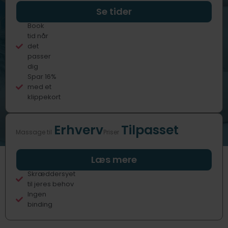
Professionelle
Se tider
behandlere
Book
tid når
det
passer
dig
Spar 16%
med et
klippekort
Erhverv
Tilpasset
Massage til
Priser
Fast eller
Læs mere
sporadisk
Skræddersyet
til jeres behov
Ingen
binding