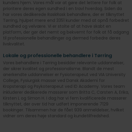
kunders hjem. Vores mål var at gøre det lettere for folk at
prioritere deres egen sundhed i en travl hverdag. Siden da
har vores dedikerede RaskRask behandlere, der er tilknyttet
Tørring, hjulpet mere end 3351 kunder med at opnå forbedret
sundhed og velvære. Vi er stolte af at have skabt en
platform, der gør det nemt og bekvemt for folk at få adgang
til professionelle behandlinger og dermed forbedre deres
livskvalitet.
Lokale og professionelle behandlere i Tørring
Vores behandlere i Tørring besidder relevante uddannelser,
der sikrer kvalitet og professionalisme. Blandt de mest
anerkendte uddannelser er Fysioterapeut ved VIA University
College, Fysiurgisk massør ved Dansk Akademi for
Kropsterapi og Psykoterapeut ved ID Academy. Vores team
inkluderer dedikerede massører som Britta C, Carsten A, Erika,
Kirsten L og Simon H. I dag har vi fem kvalificerede massører
tilknyttet, der over tid har udført imponerende 7129
bookinger. Tilsammen har de fået 939 anmeldelser, hvilket
vidner om deres høje standard og kundetilfredshed.