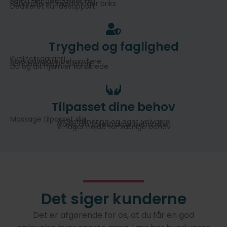
Få tid når det passer dig
Behandleren medbringer briks
Dedikeret kundesupport
Tryghed og faglighed
Kvalitetsgaranti
Nøje udvalgte behandlere
Sundhedsfaglig tilgang
Du og dit hjem er forsikrede
Tilpasset dine behov
Massage tilpasset dig
Smertelindring og øget velvære
Vælg din forettrukne behandler
Vi tager højde for særlige behov
Det siger kunderne
Det er afgørende for os, at du får en god