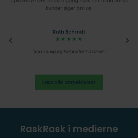
oplevelse hver eneste gang. Læs her hvad vores
kunder siger om os.
Ruth Behrndt
øjt
★★★★★
V
lig
Et
Sød venlig og kompetent massør.
de
en
Læs alle anmeldelser
RaskRask i medierne