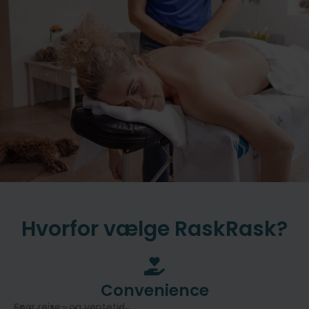
Hvorfor vælge RaskRask?
Convenience
Spar rejse- og ventetid