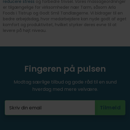
reducere stress
og forbedre trivsel. Vores massageordninger
er tilgængelige for virksomheder nær Tarm, såsom Arla
Foods i Tistrup og Godt Smil Tandlægerne. Vi bidrager til en
bedre arbejdsdag, hvor medarbejdere kan nyde godt af øget
komfort og produktivitet, hvilket styrker deres evne til at
levere på højt niveau.
Fingeren på pulsen
Modtag særlige tilbud og gode råd til en sund
hverdag med mere velvære.