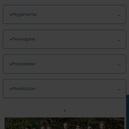
Rygsmerter
Hovedpine
Forkælelse
Restitution
⌄
Nakkesmerter