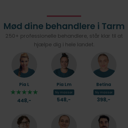
Mød dine behandlere i Tarm
250+ professionelle behandlere, står klar til at
hjælpe dig i hele landet.
Pia L
Pia Lm
Betina
Ny massør
Ny massør
548,-
398,-
448,-