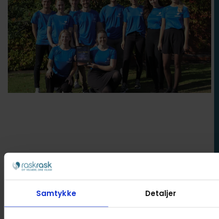
Bensmerter
Stress
Forebyggelse
Søvnkvalitet
Samtykke
Detaljer