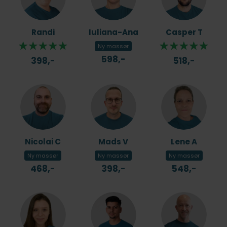
Randi
Iuliana-Ana
Casper T
Ny massør
598,-
398,-
518,-
Nicolai C
Mads V
Lene A
Ny massør
Ny massør
Ny massør
468,-
398,-
548,-