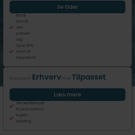
Professionelle
Se tider
behandlere
Book
tid når
det
passer
dig
Spar 16%
med et
klippekort
Erhverv
Tilpasset
Massage til
Priser
Fast eller
Læs mere
sporadisk
Skræddersyet
til jeres behov
Ingen
binding