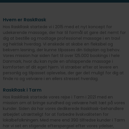
Hvem er RaskRask
Hos RaskRask startede vi i 2015 med et nyt koncept for
udekørende massage, der har til formål at gøre det nemt for
dig at bestille og modtage professionel massage i en travl
og hektisk hverdag. Vi ønskede at skabe en fleksibel og
bekvem løsning, der kunne tilpasses din tidsplan og behov.
Vores mission har siden ført til over 125.000 bookings i hele
Danmark, hvor du kan nyde en afslappende massage i
komforten af dit eget hjem. Vi stræber efter at levere en
personlig og tilpasset oplevelse, der gør det muligt for dig at
finde ro og velvære i en ellers stresset hverdag.
RaskRask i Tarm
Hos RaskRask startede vores rejse i Tarm i 2021 med en
mission om at bringe sundhed og velvære helt tæt på vores
kunder. Siden da har vores dedikerede RaskRask-behandlere
arbejdet utrætteligt for at forbedre livskvaliteten for
lokalbefolkningen. Med mere end 390 tilfredse kunder i Tarm
har vi set en stigende efterspørgsel efter vores ydelser,