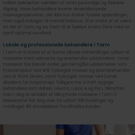
hvilket bekræfter værdien af vores personlige og fleksible
tilgang. Vores behandlere leverer skræddersyede
massageoplevelser, der ikke kun lindrer fysiske spændinger,
men også bidrager til mental balance. Vi er stolte af at være
en del af Tarm og ser frem til at hjælpe endnu flere med at
opnå optimal sundhed.
Lokale og professionelle behandlere i Tarm
I Tarm er vi stolte af at kunne tilbyde behandlinger udført af
massører med relevante og anerkendte uddannelser. Vores
massører har blandt andet gennemgået uddannelser som
Fysioterapeut ved AFB, Fysiurgisk massør og sportsbehandler
ved At Work Skolen, samt Fysiurgisk massør ved Dansk
Akademi for Kropsterapi. Tidligere har vi haft dygtige
behandlere som Adrian, Laura K, Lukas A og Pia L tilknyttet,
men i dag er antallet af tilknyttede massører i Tarm 0.
Massørerne har dog over tid udført 891 bookinger og
modtaget 86 anmeldelser fra tilfredse kunder.