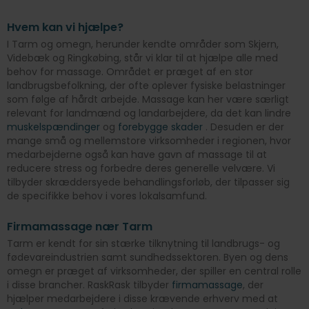
Hvem kan vi hjælpe?
I Tarm og omegn, herunder kendte områder som Skjern,
Videbæk og Ringkøbing, står vi klar til at hjælpe alle med
behov for massage. Området er præget af en stor
landbrugsbefolkning, der ofte oplever fysiske belastninger
som følge af hårdt arbejde. Massage kan her være særligt
relevant for landmænd og landarbejdere, da det kan lindre
muskelspændinger
og
forebygge skader
. Desuden er der
mange små og mellemstore virksomheder i regionen, hvor
medarbejderne også kan have gavn af massage til at
reducere stress og forbedre deres generelle velvære. Vi
tilbyder skræddersyede behandlingsforløb, der tilpasser sig
de specifikke behov i vores lokalsamfund.
Firmamassage nær Tarm
Tarm er kendt for sin stærke tilknytning til landbrugs- og
fødevareindustrien samt sundhedssektoren. Byen og dens
omegn er præget af virksomheder, der spiller en central rolle
i disse brancher. RaskRask tilbyder
firmamassage
, der
hjælper medarbejdere i disse krævende erhverv med at