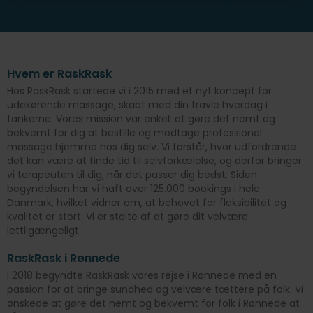
Hvem er RaskRask
Hos RaskRask startede vi i 2015 med et nyt koncept for
udekørende massage, skabt med din travle hverdag i
tankerne. Vores mission var enkel: at gøre det nemt og
bekvemt for dig at bestille og modtage professionel
massage hjemme hos dig selv. Vi forstår, hvor udfordrende
det kan være at finde tid til selvforkælelse, og derfor bringer
vi terapeuten til dig, når det passer dig bedst. Siden
begyndelsen har vi haft over 125.000 bookings i hele
Danmark, hvilket vidner om, at behovet for fleksibilitet og
kvalitet er stort. Vi er stolte af at gøre dit velvære
lettilgængeligt.
RaskRask i Rønnede
I 2018 begyndte RaskRask vores rejse i Rønnede med en
passion for at bringe sundhed og velvære tættere på folk. Vi
ønskede at gøre det nemt og bekvemt for folk i Rønnede at