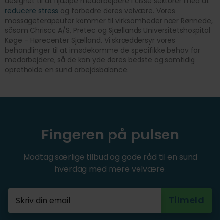
designet til at hjælpe medarbejdere i disse sektorer med at
reducere stress
og forbedre deres velvære. Vores
massageterapeuter kommer til virksomheder nær Rønnede,
såsom Chrisco A/S, Pretec og Sjællands Universitetshospital
Køge – Hørecenter Sjælland. Vi skræddersyr vores
behandlinger til at imødekomme de specifikke behov for
medarbejdere, så de kan yde deres bedste og samtidig
opretholde en sund arbejdsbalance.
Fingeren på pulsen
Modtag særlige tilbud og gode råd til en sund
hverdag med mere velvære.