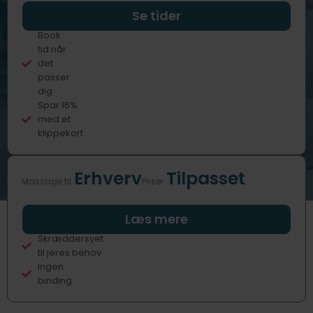
Professionelle
Se tider
behandlere
Book
tid når
det
passer
dig
Spar 16%
med et
klippekort
Erhverv
Tilpasset
Massage til
Priser
Fast eller
Læs mere
sporadisk
Skræddersyet
til jeres behov
Ingen
binding