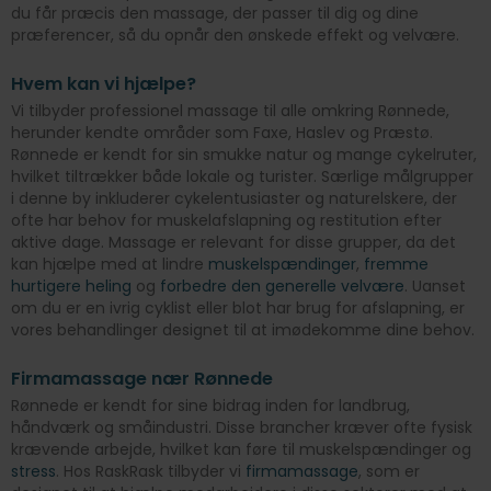
du får præcis den massage, der passer til dig og dine
præferencer, så du opnår den ønskede effekt og velvære.
Hvem kan vi hjælpe?
Vi tilbyder professionel massage til alle omkring Rønnede,
herunder kendte områder som Faxe, Haslev og Præstø.
Rønnede er kendt for sin smukke natur og mange cykelruter,
hvilket tiltrækker både lokale og turister. Særlige målgrupper
i denne by inkluderer cykelentusiaster og naturelskere, der
ofte har behov for muskelafslapning og restitution efter
aktive dage. Massage er relevant for disse grupper, da det
kan hjælpe med at lindre
muskelspændinger
,
fremme
hurtigere heling
og
forbedre den generelle velvære
. Uanset
om du er en ivrig cyklist eller blot har brug for afslapning, er
vores behandlinger designet til at imødekomme dine behov.
Firmamassage nær Rønnede
Rønnede er kendt for sine bidrag inden for landbrug,
håndværk og småindustri. Disse brancher kræver ofte fysisk
krævende arbejde, hvilket kan føre til muskelspændinger og
stress
. Hos RaskRask tilbyder vi
firmamassage
, som er