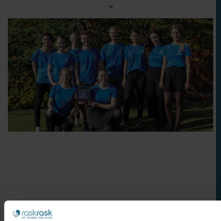
⌄
Nakkesmerter
Bensmerter
Stress
Forebyggelse
Søvnkvalitet