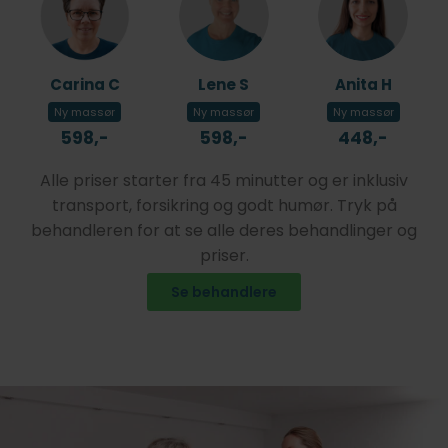
Carina C
Lene S
Anita H
Ny massør
Ny massør
Ny massør
598,-
598,-
448,-
Alle priser starter fra 45 minutter og er inklusiv
transport, forsikring og godt humør. Tryk på
behandleren for at se alle deres behandlinger og
priser.
Se behandlere