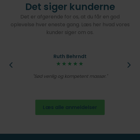
Det siger kunderne
Det er afgørende for os, at du får en god
oplevelse hver eneste gang. Læs her hvad vores
kunder siger om os.
Ruth Behrndt
øjt
★★★★★
V
lig
Et
Sød venlig og kompetent massør.
de
en
Læs alle anmeldelser