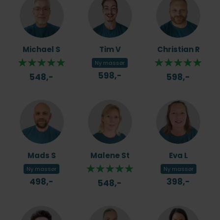
Michael S
Tim V
Christian R
Ny massør
598,-
548,-
598,-
Mads S
Malene St
Eva L
Ny massør
Ny massør
498,-
398,-
548,-