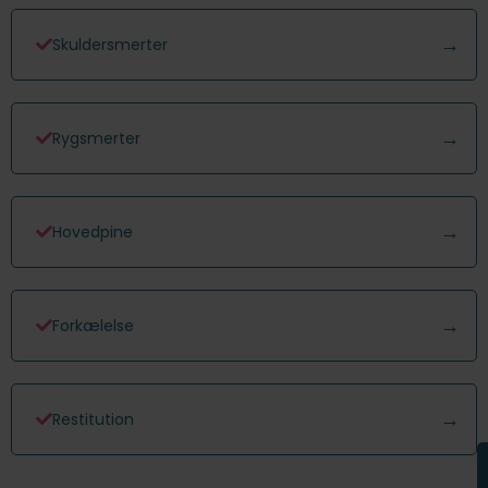
Skuldersmerter
Rygsmerter
Hovedpine
Forkælelse
Restitution