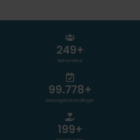
250
+
Behandlere
100.000
+
Massagebehandlinger
200
+
Firmakunder