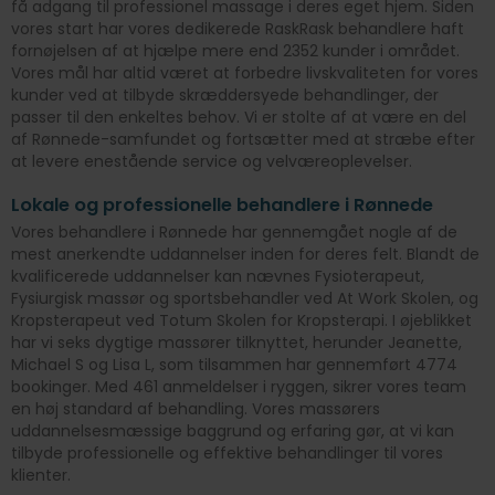
få adgang til professionel massage i deres eget hjem. Siden
vores start har vores dedikerede RaskRask behandlere haft
fornøjelsen af at hjælpe mere end 2352 kunder i området.
Vores mål har altid været at forbedre livskvaliteten for vores
kunder ved at tilbyde skræddersyede behandlinger, der
passer til den enkeltes behov. Vi er stolte af at være en del
af Rønnede-samfundet og fortsætter med at stræbe efter
at levere enestående service og velværeoplevelser.
Lokale og professionelle behandlere i Rønnede
Vores behandlere i Rønnede har gennemgået nogle af de
mest anerkendte uddannelser inden for deres felt. Blandt de
kvalificerede uddannelser kan nævnes Fysioterapeut,
Fysiurgisk massør og sportsbehandler ved At Work Skolen, og
Kropsterapeut ved Totum Skolen for Kropsterapi. I øjeblikket
har vi seks dygtige massører tilknyttet, herunder Jeanette,
Michael S og Lisa L, som tilsammen har gennemført 4774
bookinger. Med 461 anmeldelser i ryggen, sikrer vores team
en høj standard af behandling. Vores massørers
uddannelsesmæssige baggrund og erfaring gør, at vi kan
tilbyde professionelle og effektive behandlinger til vores
klienter.