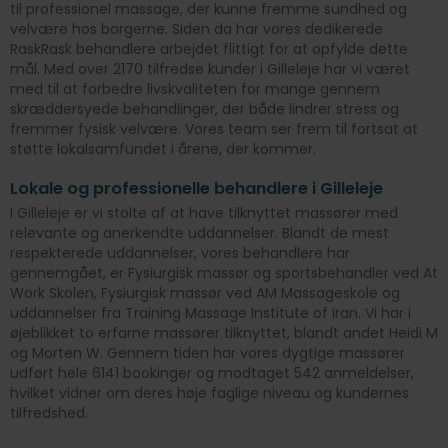
til professionel massage, der kunne fremme sundhed og
velvære hos borgerne. Siden da har vores dedikerede
RaskRask behandlere arbejdet flittigt for at opfylde dette
mål. Med over 2170 tilfredse kunder i Gilleleje har vi været
med til at forbedre livskvaliteten for mange gennem
skræddersyede behandlinger, der både lindrer stress og
fremmer fysisk velvære. Vores team ser frem til fortsat at
støtte lokalsamfundet i årene, der kommer.
Lokale og professionelle behandlere i Gilleleje
I Gilleleje er vi stolte af at have tilknyttet massører med
relevante og anerkendte uddannelser. Blandt de mest
respekterede uddannelser, vores behandlere har
gennemgået, er Fysiurgisk massør og sportsbehandler ved At
Work Skolen, Fysiurgisk massør ved AM Massageskole og
uddannelser fra Training Massage Institute of Iran. Vi har i
øjeblikket to erfarne massører tilknyttet, blandt andet Heidi M
og Morten W. Gennem tiden har vores dygtige massører
udført hele 6141 bookinger og modtaget 542 anmeldelser,
hvilket vidner om deres høje faglige niveau og kundernes
tilfredshed.