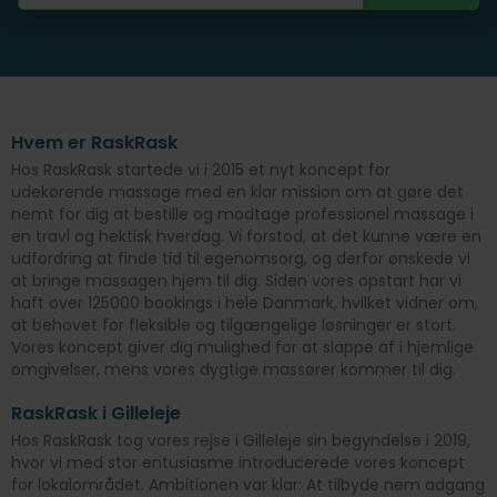
Hvem er RaskRask
Hos RaskRask startede vi i 2015 et nyt koncept for
udekørende massage med en klar mission om at gøre det
nemt for dig at bestille og modtage professionel massage i
en travl og hektisk hverdag. Vi forstod, at det kunne være en
udfordring at finde tid til egenomsorg, og derfor ønskede vi
at bringe massagen hjem til dig. Siden vores opstart har vi
haft over 125000 bookings i hele Danmark, hvilket vidner om,
at behovet for fleksible og tilgængelige løsninger er stort.
Vores koncept giver dig mulighed for at slappe af i hjemlige
omgivelser, mens vores dygtige massører kommer til dig.
RaskRask i Gilleleje
Hos RaskRask tog vores rejse i Gilleleje sin begyndelse i 2019,
hvor vi med stor entusiasme introducerede vores koncept
for lokalområdet. Ambitionen var klar: At tilbyde nem adgang