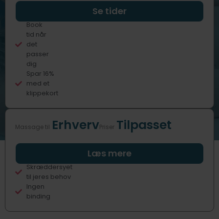
Professionelle
Se tider
behandlere
Book
tid når
det
passer
dig
Spar 16%
med et
klippekort
Erhverv
Tilpasset
Massage til
Priser
Fast eller
Læs mere
sporadisk
Skræddersyet
til jeres behov
Ingen
binding