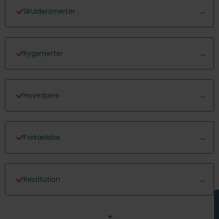
Skuldersmerter
Rygsmerter
Hovedpine
Forkælelse
Restitution
⌄