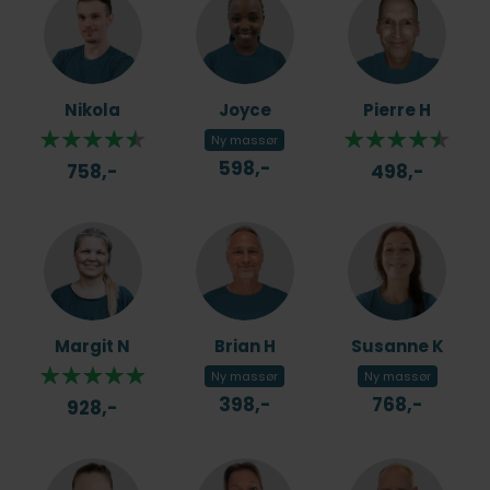
Nikola
Joyce
Pierre H
Ny massør
598,-
758,-
498,-
Margit N
Brian H
Susanne K
Ny massør
Ny massør
398,-
768,-
928,-