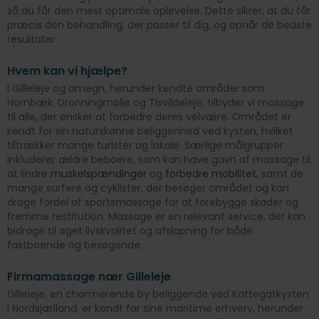
så du får den mest optimale oplevelse. Dette sikrer, at du får
præcis den behandling, der passer til dig, og opnår de bedste
resultater.
Hvem kan vi hjælpe?
I Gilleleje og omegn, herunder kendte områder som
Hornbæk, Dronningmølle og Tisvildeleje, tilbyder vi massage
til alle, der ønsker at forbedre deres velvære. Området er
kendt for sin naturskønne beliggenhed ved kysten, hvilket
tiltrækker mange turister og lokale. Særlige målgrupper
inkluderer ældre beboere, som kan have gavn af massage til
at lindre
muskelspændinger
og
forbedre mobilitet
, samt de
mange surfere og cyklister, der besøger området og kan
drage fordel af sportsmassage for at forebygge skader og
fremme restitution. Massage er en relevant service, der kan
bidrage til øget livskvalitet og afslapning for både
fastboende og besøgende.
Firmamassage nær Gilleleje
Gilleleje, en charmerende by beliggende ved Kattegatkysten
i Nordsjælland, er kendt for sine maritime erhverv, herunder