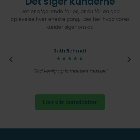
Det siger kunderne
Det er afgørende for os, at du får en god
oplevelse hver eneste gang. Læs her hvad vores
kunder siger om os.
Ruth Behrndt
øjt
★★★★★
V
lig
Et
Sød venlig og kompetent massør.
de
en
Læs alle anmeldelser