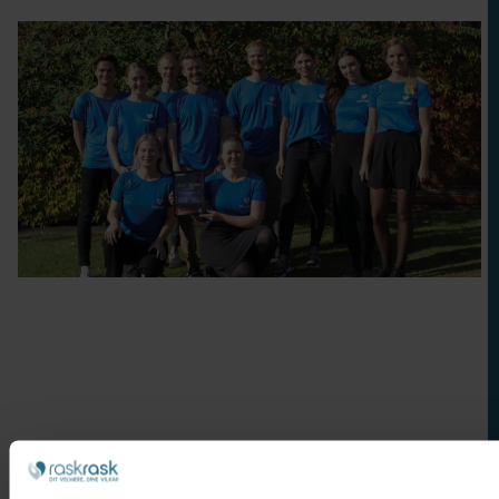
Nakkesmerter
Bensmerter
Stress
Forebyggelse
Søvnkvalitet