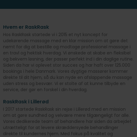
Hvem er RaskRask
Hos RaskRask startede vi i 2015 et nyt koncept for
udekørende massage med en klar mission om at gøre det
nemt for dig at bestille og modtage professionel massage i
en travl og hektisk hverdag. Vi ønskede at skabe en fleksibel
og bekvem løsning, der passer perfekt ind i din daglige rutine.
Siden da har vi oplevet stor succes og har haft over 125.000
bookings i hele Danmark. Vores dygtige massører kommer
direkte til dit hjem, så du kan nyde en afslappende massage
uden stress og besvær. Vi er stolte af at kunne tilbyde en
service, der gør en forskel i din hverdag.
RaskRask i Lillerød
I 2017 startede RaskRask sin rejse i Lillerød med en mission
om at gøre sundhed og velvære mere tilgængeligt for alle.
Vores dedikerede team af behandlere har siden da arbejdet
utrætteligt for at levere skræddersyede behandlinger
direkte til kundernes hjem. Med fokus på kvalitet og