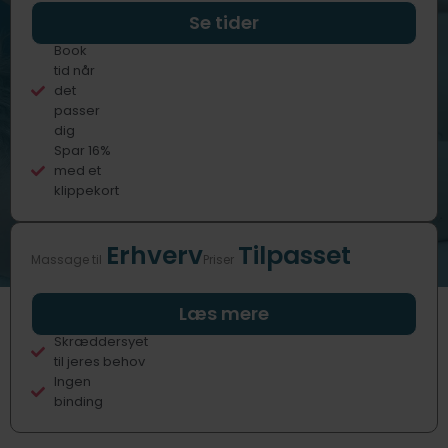
Professionelle
Se tider
behandlere
Book
tid når
det
passer
dig
Spar 16%
med et
klippekort
Erhverv
Tilpasset
Massage til
Priser
Fast eller
Læs mere
sporadisk
Skræddersyet
til jeres behov
Ingen
binding