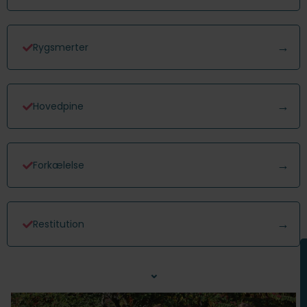
Rygsmerter
Hovedpine
Forkælelse
Restitution
⌄
Nakkesmerter