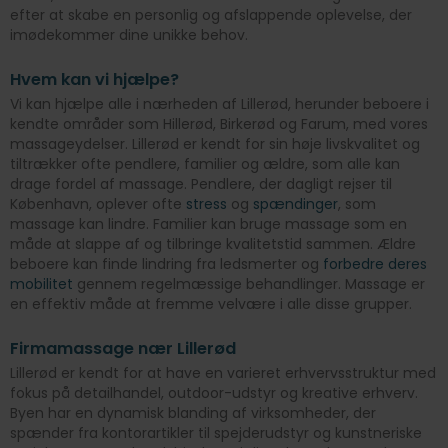
efter at skabe en personlig og afslappende oplevelse, der
imødekommer dine unikke behov.
Hvem kan vi hjælpe?
Vi kan hjælpe alle i nærheden af Lillerød, herunder beboere i
kendte områder som Hillerød, Birkerød og Farum, med vores
massageydelser. Lillerød er kendt for sin høje livskvalitet og
tiltrækker ofte pendlere, familier og ældre, som alle kan
drage fordel af massage. Pendlere, der dagligt rejser til
København, oplever ofte
stress
og
spændinger
, som
massage kan lindre. Familier kan bruge massage som en
måde at slappe af og tilbringe kvalitetstid sammen. Ældre
beboere kan finde lindring fra ledsmerter og
forbedre deres
mobilitet
gennem regelmæssige behandlinger. Massage er
en effektiv måde at fremme velvære i alle disse grupper.
Firmamassage nær Lillerød
Lillerød er kendt for at have en varieret erhvervsstruktur med
fokus på detailhandel, outdoor-udstyr og kreative erhverv.
Byen har en dynamisk blanding af virksomheder, der
spænder fra kontorartikler til spejderudstyr og kunstneriske