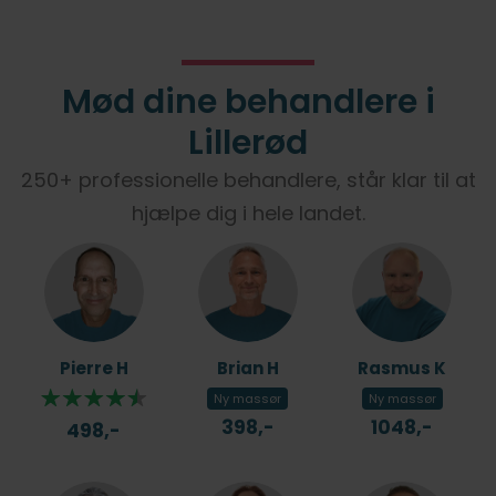
Mød dine behandlere i
Lillerød
250+ professionelle behandlere, står klar til at
hjælpe dig i hele landet.
Pierre H
Brian H
Rasmus K
Ny massør
Ny massør
398,-
1048,-
498,-