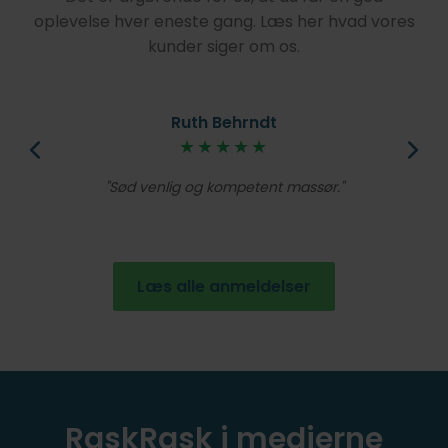
oplevelse hver eneste gang. Læs her hvad vores
kunder siger om os.
Ruth Behrndt
øjt
★★★★★
V
lig
Et
Sød venlig og kompetent massør.
de
en
Læs alle anmeldelser
RaskRask i medierne