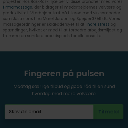
projekter. Hos RaskRask hjælper vi disse brancher med vores
firmamassage
, der bidrager til medarbejdernes velvære og
produktivitet. Vi arbejder tæt på Lillerød med virksomheder
som Justmore, Lina Murel Jardorf og SpejderGEAR.dk. Vores
massageordninger er skræddersyet til at
lindre stress
og
spændinger, hvilket er med til at forbedre arbejdsmiljøet og
fremme en sundere arbejdsplads for alle ansatte.
Fingeren på pulsen
Modtag særlige tilbud og gode råd til en sund
hverdag med mere velvære.