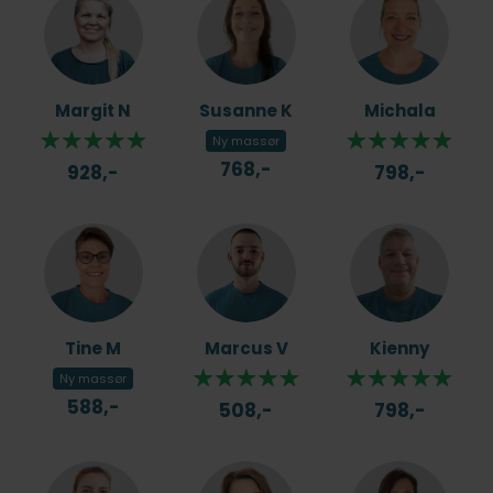
Margit N
Susanne K
Michala
Ny massør
768,-
928,-
798,-
Tine M
Marcus V
Kienny
Ny massør
588,-
508,-
798,-