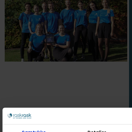
Bensmerter
Stress
Forebyggelse
Søvnkvalitet