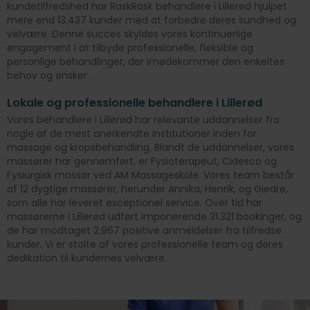
kundetilfredshed har RaskRask behandlere i Lillerød hjulpet
mere end 13.437 kunder med at forbedre deres sundhed og
velvære. Denne succes skyldes vores kontinuerlige
engagement i at tilbyde professionelle, fleksible og
personlige behandlinger, der imødekommer den enkeltes
behov og ønsker.
Lokale og professionelle behandlere i Lillerød
Vores behandlere i Lillerød har relevante uddannelser fra
nogle af de mest anerkendte institutioner inden for
massage og kropsbehandling. Blandt de uddannelser, vores
massører har gennemført, er Fysioterapeut, Cidesco og
Fysiurgisk massør ved AM Massageskole. Vores team består
af 12 dygtige massører, herunder Annika, Henrik, og Giedre,
som alle har leveret exceptionel service. Over tid har
massørerne i Lillerød udført imponerende 31.321 bookinger, og
de har modtaget 2.967 positive anmeldelser fra tilfredse
kunder. Vi er stolte af vores professionelle team og deres
dedikation til kundernes velvære.