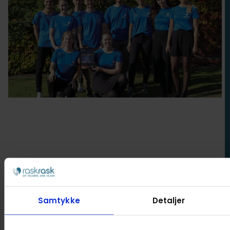
Bensmerter
Stress
Forebyggelse
Søvnkvalitet
Samtykke
Detaljer