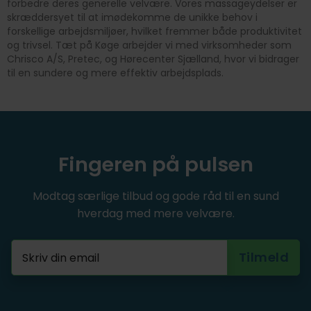
forbedre deres generelle velvære. Vores massageydelser er
skræddersyet til at imødekomme de unikke behov i
forskellige arbejdsmiljøer, hvilket fremmer både produktivitet
og trivsel. Tæt på Køge arbejder vi med virksomheder som
Chrisco A/S, Pretec, og Hørecenter Sjælland, hvor vi bidrager
til en sundere og mere effektiv arbejdsplads.
Fingeren på pulsen
Modtag særlige tilbud og gode råd til en sund
hverdag med mere velvære.