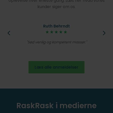
oplevelse hver eneste gang. Læs her hvad vores
kunder siger om os.
Ruth Behrndt
øjt
★★★★★
V
lig
Et
Sød venlig og kompetent massør.
de
en
Læs alle anmeldelser
RaskRask i medierne