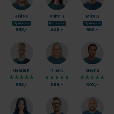
Helle H
Anita H
Mike A
Ny massør
Ny massør
Ny massør
598,-
448,-
558,-
Henrik K
Tine K
Mesha
898,-
598,-
808,-