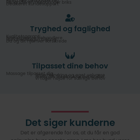
Få tid når det passer dig
Behandleren medbringer briks
Dedikeret kundesupport
Tryghed og faglighed
Kvalitetsgaranti
Nøje udvalgte behandlere
Sundhedsfaglig tilgang
Du og dit hjem er forsikrede
Tilpasset dine behov
Massage tilpasset dig
Smertelindring og øget velvære
Vælg din forettrukne behandler
Vi tager højde for særlige behov
Det siger kunderne
Det er afgørende for os, at du får en god