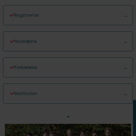
Rygsmerter
Hovedpine
Forkælelse
Restitution
⌄
Nakkesmerter