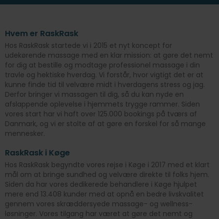
Hvem er RaskRask
Hos RaskRask startede vi i 2015 et nyt koncept for
udekørende massage med en klar mission: at gøre det nemt
for dig at bestille og modtage professionel massage i din
travle og hektiske hverdag. Vi forstår, hvor vigtigt det er at
kunne finde tid til velvære midt i hverdagens stress og jag.
Derfor bringer vi massagen til dig, så du kan nyde en
afslappende oplevelse i hjemmets trygge rammer. Siden
vores start har vi haft over 125.000 bookings på tværs af
Danmark, og vi er stolte af at gøre en forskel for så mange
mennesker.
RaskRask i Køge
Hos RaskRask begyndte vores rejse i Køge i 2017 med et klart
mål om at bringe sundhed og velvære direkte til folks hjem.
Siden da har vores dedikerede behandlere i Køge hjulpet
mere end 13.408 kunder med at opnå en bedre livskvalitet
gennem vores skræddersyede massage- og wellness-
løsninger. Vores tilgang har været at gøre det nemt og