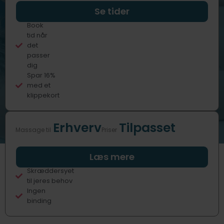
Professionelle
Se tider
behandlere
Book
tid når
det
passer
dig
Spar 16%
med et
klippekort
Erhverv
Tilpasset
Massage til
Priser
Fast eller
Læs mere
sporadisk
Skræddersyet
til jeres behov
Ingen
binding