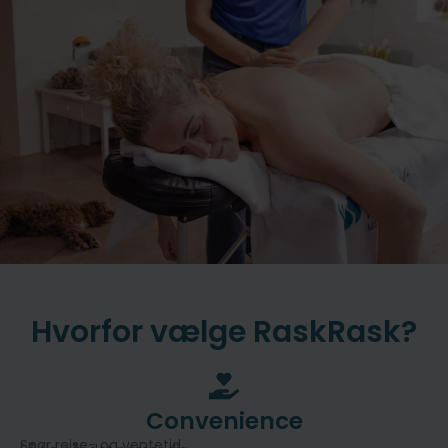
Hvorfor vælge RaskRask?
Convenience
Spar rejse- og ventetid