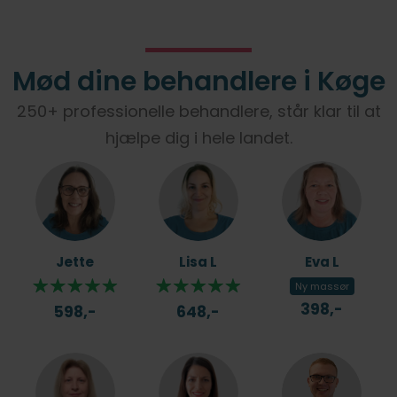
Mød dine behandlere i Køge
250+ professionelle behandlere, står klar til at
hjælpe dig i hele landet.
Jette
Lisa L
Eva L
Ny massør
398,-
598,-
648,-