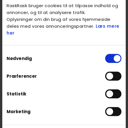
Den forbedrede blodgennemstrømning og
RaskRask bruger cookies til at tilpasse indhold og
afslapning bidrager samtidig til en
annoncer, og til at analysere trafik.
fornemmelse af indre ro og mentalt overskud.
Oplysninger om din brug af vores hjemmeside
deles med vores annonceringspartner.
Læs mere
Dette gør massagen særlig effektiv for
her
personer, der ønsker at styrke deres mentale
balance. Du kan læse mere om, hvordan
massage generelt kan forbedre mental ro.
Samtykkevalg
Nødvendig
Regelmæssige behandlinger kan yderligere
forstærke disse effekter, så du både fysisk og
Præferencer
mentalt opnår en større balance i hverdagen.
Hvordan foregår en
Statistik
behandling?
En behandling med fysiologisk massage hos
Marketing
RaskRask er altid individuelt tilpasset og
starter med en grundig vurdering.