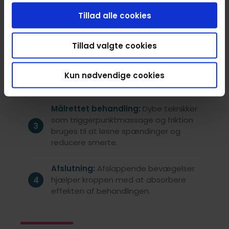
Indledende konsultation:
Tillad alle cookies
Behandleren gennemgår dine behov
1
og mål, fx lindring af iskias-smerter
eller forbedring af mobilitet.
Tillad valgte cookies
Opvarmning:
Strygninger og blide
Kun nødvendige cookies
2
teknikker forbereder musklerne.
Målrettet behandling:
Dybe teknikker
som triggerpunktmassage og friktion
3
bruges til at løsne spændinger og
reducere smerte.
Afslutning:
Afslappende bevægelser
4
hjælper kroppen med at absorbere
effekten af behandlingen.