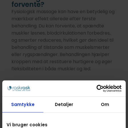
forvente?
Fysiologisk massage kan have en betydelig og
mærkbar effekt allerede efter første
behandling. Du kan forvente, at spændte
muskler løsnes, blodcirkulationen forbedres,
og smerter reduceres, hvilket gør den ideel til
behandling af tilstande som muskelsmerter
eller rygspændinger. Behandlingen hjælper
kroppen med at restituere hurtigere og øger
fleksibiliteten i både muskler og led.
For mange kunder vil massagen også have en
positiv indvirkning på det mentale velvære.
Ved at reducere stress gennem aktivering af
det parasympatiske nervesystem skaber
Samtykke
Detaljer
Om
fysiologisk massage en følelse af dyb
afslapning.
Læs mere om, hvordan massage
Vi bruger cookies
kan
reducere stress
.