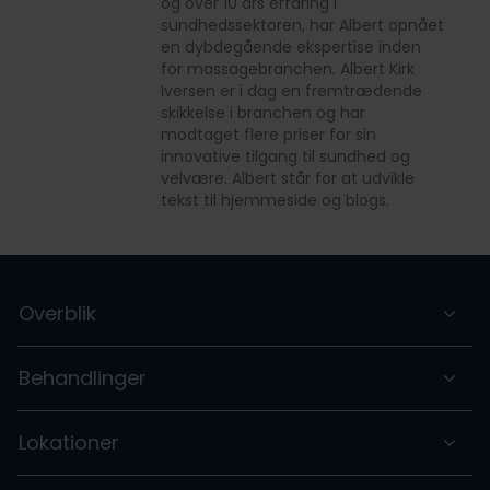
og over 10 års erfaring i
sundhedssektoren, har Albert opnået
en dybdegående ekspertise inden
for massagebranchen. Albert Kirk
Iversen er i dag en fremtrædende
skikkelse i branchen og har
modtaget flere priser for sin
innovative tilgang til sundhed og
velvære. Albert står for at udvikle
tekst til hjemmeside og blogs.
Overblik
Behandlinger
Lokationer