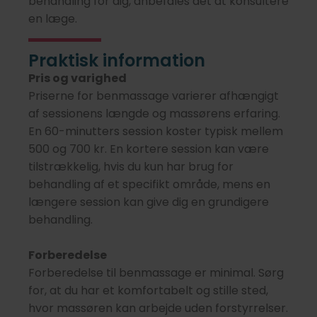
behandling for dig, anbefales det at konsultere
en læge.
Praktisk information
Pris og varighed
Priserne for benmassage varierer afhængigt
af sessionens længde og massørens erfaring.
En 60-minutters session koster typisk mellem
500 og 700 kr. En kortere session kan være
tilstrækkelig, hvis du kun har brug for
behandling af et specifikt område, mens en
længere session kan give dig en grundigere
behandling.
Forberedelse
Forberedelse til benmassage er minimal. Sørg
for, at du har et komfortabelt og stille sted,
hvor massøren kan arbejde uden forstyrrelser.