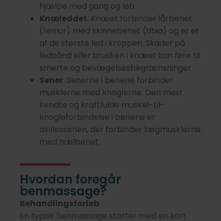
hjælpe med gang og løb.
Knæleddet
: Knæet forbinder lårbenet
(femur) med skinnebenet (tibia) og er et
af de største led i kroppen. Skader på
ledbånd eller brusken i knæet kan føre til
smerte og bevægelsesbegrænsninger.
Sener
: Senerne i benene forbinder
musklerne med knoglerne. Den mest
kendte og kraftfulde muskel-til-
knogleforbindelse i benene er
akillessenen, der forbinder lægmusklerne
med hælbenet.
Hvordan foregår
benmassage?
Behandlingsforløb
En typisk benmassage starter med en kort