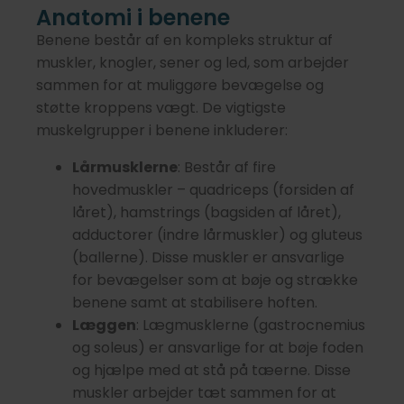
Anatomi i benene
Benene består af en kompleks struktur af
muskler, knogler, sener og led, som arbejder
sammen for at muliggøre bevægelse og
støtte kroppens vægt. De vigtigste
muskelgrupper i benene inkluderer:
Lårmusklerne
: Består af fire
hovedmuskler – quadriceps (forsiden af
låret), hamstrings (bagsiden af låret),
adductorer (indre lårmuskler) og gluteus
(ballerne). Disse muskler er ansvarlige
for bevægelser som at bøje og strække
benene samt at stabilisere hoften.
Læggen
: Lægmusklerne (gastrocnemius
og soleus) er ansvarlige for at bøje foden
og hjælpe med at stå på tæerne. Disse
muskler arbejder tæt sammen for at