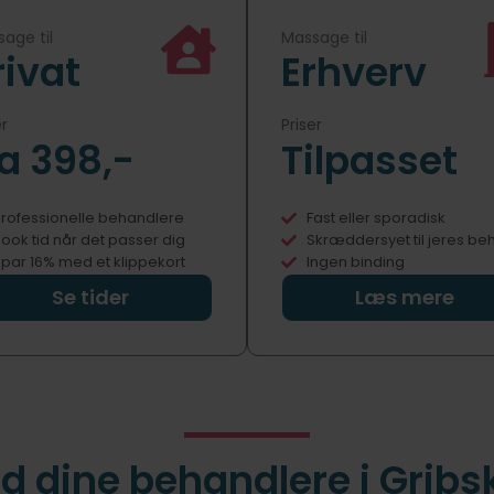
age til
Massage til
rivat
Erhverv
er
Priser
ra 398,-
Tilpasset
rofessionelle behandlere
Fast eller sporadisk
ook tid når det passer dig
Skræddersyet til jeres be
par 16% med et klippekort
Ingen binding
Se tider
Læs mere
d dine behandlere i Gribs