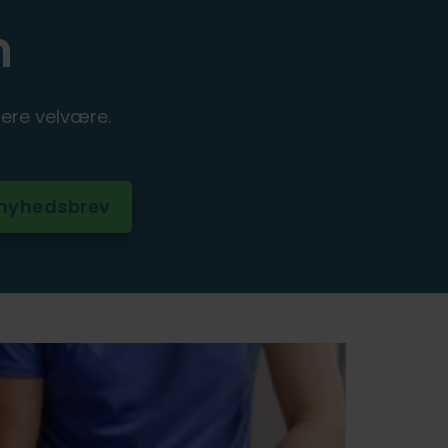
n
ere velvære.