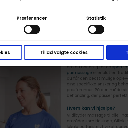
r og er inklusiv transport, forsikring og godt humør. Tryk 
behandlinger og priser.
Præferencer
Statistik
Se behandlere
kies
Tillad valgte cookies
T
RaskRask tilbyder
Hos RaskRask går vi op i at ti
om du har brug for en
sports
parmassage
eller blot en tradi
du får den bedst mulige oplev
dine specifikke ønsker og behov,
præferencer. På den måde sikre
behandling, der passer perfekt 
Hvem kan vi hjælpe?
Vi tilbyder massage til alle i
områder som Helsinge, Gilleleje
lokale og turister, hvilket gør 