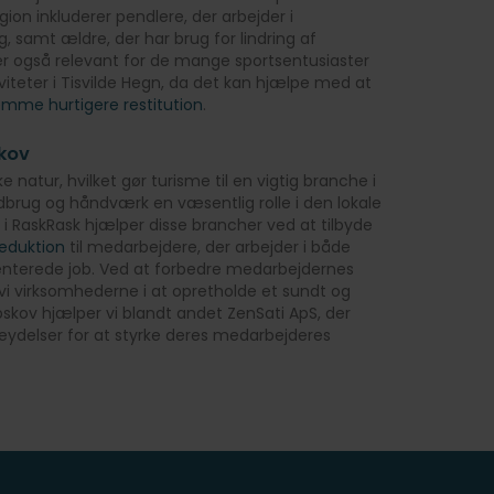
ion inkluderer pendlere, der arbejder i
 samt ældre, der har brug for lindring af
er også relevant for de mange sportsentusiaster
viteter i Tisvilde Hegn, da det kan hjælpe med at
emme hurtigere restitution
.
kov
 natur, hvilket gør turisme til en vigtig branche i
dbrug og håndværk en væsentlig rolle i den lokale
i RaskRask hjælper disse brancher ved at tilbyde
reduktion
til medarbejdere, der arbejder i både
enterede job. Ved at forbedre medarbejdernes
r vi virksomhederne i at opretholde et sundt og
ibskov hjælper vi blandt andet ZenSati ApS, der
eydelser for at styrke deres medarbejderes