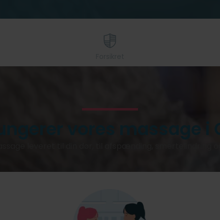
Forsikret
ungerer vores massage i 
ssage leveret til din dør, til afspænding, smertelindring 