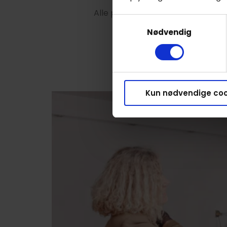
Alle priser starter fra 45 minutte
Samtykkevalg
Nødvendig
Kun nødvendige coo