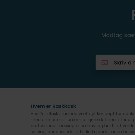
Modtag særl
Hvem er RaskRask
Hos RaskRask startede vi et nyt koncept for udek
med en klar mission om at gøre det nemt for dig
professionel massage i en travl og hektisk hverda
løsning, der passede ind i din kalender uden besv