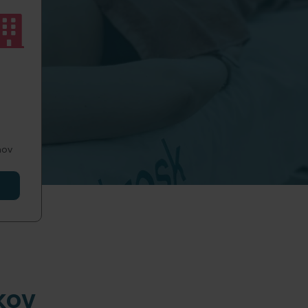
hov
kov