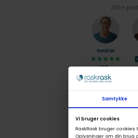
250+ profe
Heidi M
488,-
Samtykke
Pierre H
Vi bruger cookies
RaskRask bruger cookies ti
498,-
Oplysninger om din brug