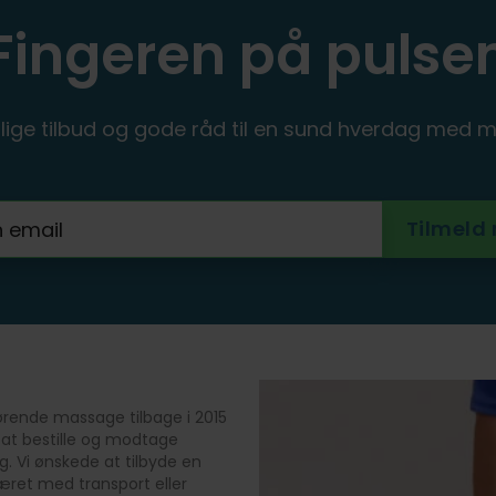
Fingeren på pulse
ige tilbud og gode råd til en sund hverdag med m
ørende massage tilbage i 2015
 at bestille og modtage
g. Vi ønskede at tilbyde en
æret med transport eller