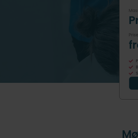
Mass
P
Pris
f
P
B
S
Mø