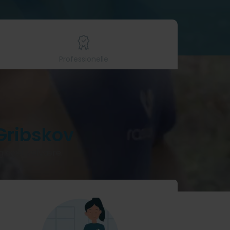
Professionelle
Gribskov
og øget velvære.