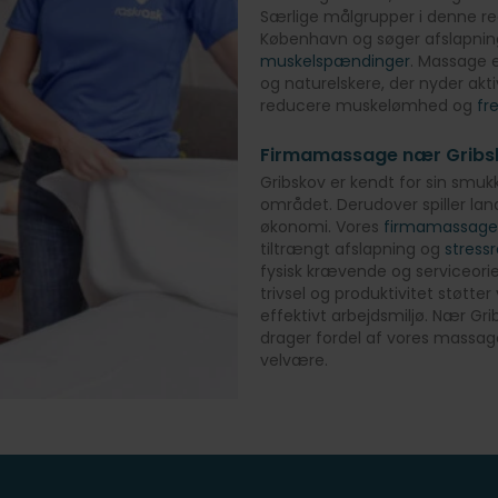
Særlige målgrupper i denne reg
København og søger afslapning,
muskelspændinger
. Massage 
og naturelskere, der nyder akti
reducere muskelømhed og
fr
Firmamassage nær Gribs
Gribskov er kendt for sin smukke
området. Derudover spiller lan
økonomi. Vores
firmamassage
tiltrængt afslapning og
stress
fysisk krævende og serviceori
trivsel og produktivitet støtte
effektivt arbejdsmiljø. Nær Gr
drager fordel af vores massag
velvære.