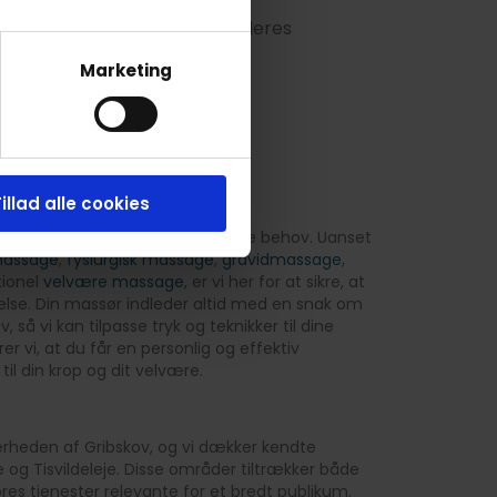
på behandleren for at se alle deres
Marketing
illad alle cookies
lpasse vores massage til netop dine behov. Uanset
massage
,
fysiurgisk massage
,
gravidmassage
,
tionel
velvære massage
, er vi her for at sikre, at
else. Din massør indleder altid med en snak om
 så vi kan tilpasse tryk og teknikker til dine
r vi, at du får en personlig og effektiv
til din krop og dit velvære.
 nærheden af Gribskov, og vi dækker kendte
 og Tisvildeleje. Disse områder tiltrækker både
vores tjenester relevante for et bredt publikum.