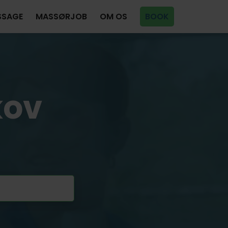
SSAGE
MASSØRJOB
OM OS
BOOK
kov