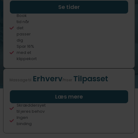
Professionelle
Se tider
behandlere
Book
tid når
det
passer
dig
Spar 16%
med et
klippekort
Erhverv
Tilpasset
Massage til
Priser
Fast eller
Læs mere
sporadisk
Skræddersyet
til jeres behov
Ingen
binding