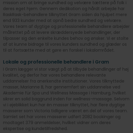
mission om at bringe sundhed og velvære tættere på folk i
deres eget hjem. Gennem dedikation og hårdt arbejde har
RaskRask-behandlere tilknyttet Gram siden da hjulpet mere
end 933 kunder med at opnå bedre sundhed og velvære.
Vores team af dygtige og professionelle behandlere arbejder
målrettet på at levere skræddersyede behandlinger, der
tilpasser sig den enkelte kundes behov og ønsker. Vi er stolte
af at kunne bidrage til vores kunders sundhed og glæder os
til at fortsætte med at gøre en forskel i lokalområdet.
Lokale og professionelle behandlere i Gram
I Gram lægger vi stor vægt på at tilbyde behandlinger af høj
kvalitet, og derfor har vores behandlere relevante
uddannelser fra anerkendte institutioner. Vores tilknyttede
massør, Marianne B, har gennemført sin uddannelse ved
Akademie für Spa und Wellness Massage i Hamburg, hvilket
sikrer en solid baggrund inden for wellness-massage. Selvom
vi i øjeblikket kun har én massør tilknyttet, har flere dygtige
massører som Victoria tidligere været en del af vores team.
Samlet set har vores massører udført 2082 bookinger og
modtaget 379 anmeldelser, hvilket vidner om deres
ekspertise og kundetilfredshed.