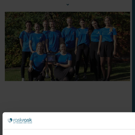
⌄
Nakkesmerter
Bensmerter
Stress
Forebyggelse
Søvnkvalitet