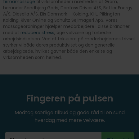
firmamassage
til virksomheder i nærheden af Gram,
herunder Sandbjerg Gods, Danfoss Drives A/S, Better Energy
A/S, Diesella A/S, Elis Danmark – Kolding, KHL, Pilkington
Kolding, River Online og Schultz Sejlmageri ApS. Vores
massageordninger hjælper medarbejdere i disse brancher
med at
reducere stress
, øge velvære og forbedre
arbejdsindsatsen. Ved at fokusere på medarbejdernes trivsel
styrker vi både deres produktivitet og den generelle
arbejdsglæde, hvilket gavner både den enkelte og
virksomheden som helhed.
Fingeren på pulsen
Modtag særlige tilbud og gode råd til en sund
hverdag med mere velvære.