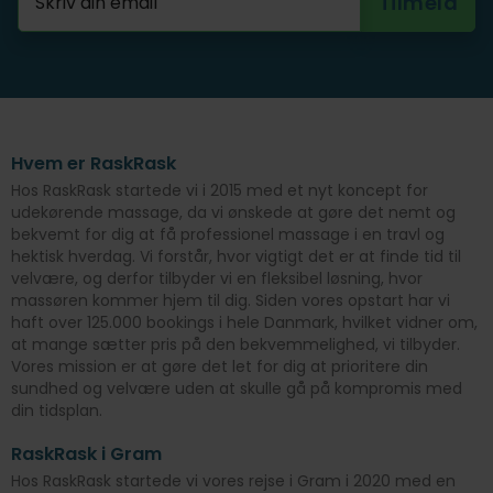
Hvem er RaskRask
Hos RaskRask startede vi i 2015 med et nyt koncept for
udekørende massage, da vi ønskede at gøre det nemt og
bekvemt for dig at få professionel massage i en travl og
hektisk hverdag. Vi forstår, hvor vigtigt det er at finde tid til
velvære, og derfor tilbyder vi en fleksibel løsning, hvor
massøren kommer hjem til dig. Siden vores opstart har vi
haft over 125.000 bookings i hele Danmark, hvilket vidner om,
at mange sætter pris på den bekvemmelighed, vi tilbyder.
Vores mission er at gøre det let for dig at prioritere din
sundhed og velvære uden at skulle gå på kompromis med
din tidsplan.
RaskRask i Gram
Hos RaskRask startede vi vores rejse i Gram i 2020 med en