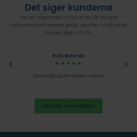
Det siger kunderne
Det er afgørende for os, at du får en god
oplevelse hver eneste gang. Læs her hvad vores
kunder siger om os.
Ruth Behrndt
øjt
★★★★★
V
lig
Et
Sød venlig og kompetent massør.
de
en
Læs alle anmeldelser