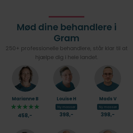
Mød dine behandlere i
Gram
250+ professionelle behandlere, står klar til at
hjælpe dig i hele landet.
Marianne B
Louise H
Mads V
Ny massør
Ny massør
398,-
398,-
458,-