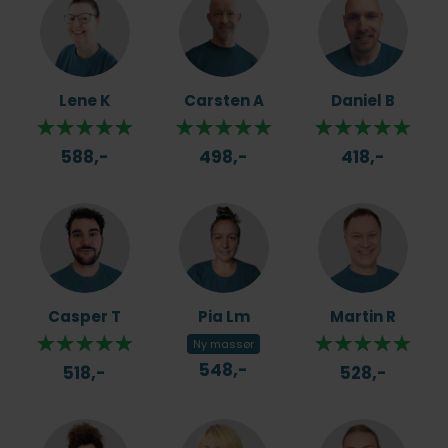
Lene K
Carsten A
Daniel B
588,-
498,-
418,-
Casper T
Pia Lm
Martin R
Ny massør
548,-
518,-
528,-