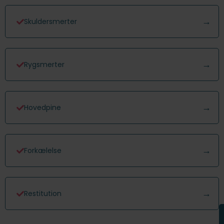
Skuldersmerter
Rygsmerter
Hovedpine
Forkælelse
Restitution