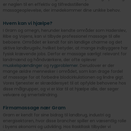
er nøglen til en effektiv og tilfredsstillende
massageoplevelse, der imødekommer dine unikke behov.
Hvem kan vi hjælpe?
I Gram og omegn, herunder kendte områder som Haderslev,
Ribe og Vojens, kan vi tilbyde professionel massage til alle
beboere. Området er kendt for sin landlige charme og det
aktive landbrugsliv, hvilket betyder, at mange indbyggere har
fysisk krævende jobs. Derfor er massage særligt relevant for
landmænd og håndværkere, der ofte oplever
muskelspændinger
og
rygproblemer
. Derudover er der
mange ældre mennesker i området, som kan drage fordel
af massage for at forbedre blodcirkulationen og lindre gigt.
Vores tjenester er skræddersyet til at opfylde behovene hos
disse målgrupper, og vi er klar til at hjælpe alle, der søger
velvære og smertelindring.
Firmamassage nær Gram
Gram er kendt for sine bidrag til landbrug, industri og
energisektoren, hvor disse brancher spiller en væsentlig rolle
i byens økonomi og udvikling. Hos RaskRask tilbyder vi