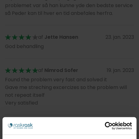
problemet var så han kunne yde den bedste service
så Peder kan til hver en tid anbefales herfra.
af
Jette Hansen
23. jan. 2023
God behandling
af
Nimrod Sofer
19. jan. 2023
Found the problem very fast and solved it
Gave me streching excercizes so the problem will
not repeat itself
Very satisfied
af
Mats
06. jan. 2023
Great sports massage with a mix of acupressure!