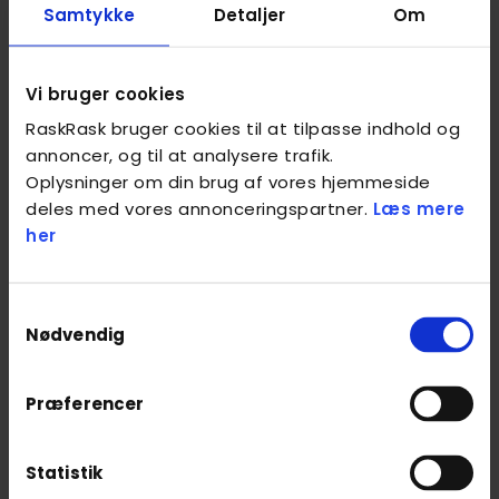
Samtykke
Detaljer
Om
Just what I needed. Peder is friendly, competent and
also managed to handle my dog that came home
early. Can definitely recommend!
Vi bruger cookies
RaskRask bruger cookies til at tilpasse indhold og
annoncer, og til at analysere trafik.
af
Søren
29. dec. 2022
Oplysninger om din brug af vores hjemmeside
Rigtig god massage - helt igennem god oplevelse!
deles med vores annonceringspartner.
Læs mere
her
af
Jørgen Koch
15. dec. 2022
Fantastisk personlighed og faglighed. Stor 5-stjernet
Samtykkevalg
Nødvendig
anmeldelse herfra.
Præferencer
af
Eskilda Joensen
06. dec. 2022
Fantastiske behagelig, sympatisk, frisk og aldeles en
Statistik
god massør. Tog godt fat hvor der var behov for. Vil