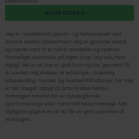
København Ø
BOOK PEDER V
Jeg er nyuddannet sports- og helsemassør ved
Atwork skolen i København. Jeg er gammel soldat
og været vant til et hårdt arbejdsliv og oplevet
forskellige skavanker på egen krop. Jeg ved, hvor
vigtigt det er at være i god form og har gennem 30
år samlet mig masser af erfaringer i træning,
udspænding, myoser og muskelinfiltrationer. For mig
er det meget vigtigt at lytte til dine behov i
massagen omend det er dybdegående
sportsmassage eller mere blid helsemassage. Min
vigtigste opgave er, at du får en god oplevelse af
massagen.