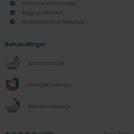
Eksamineret behandler
Baggrundstjekket
Kvalitetssikret af RaskRask
Behandlinger
Sportsmassage
Fysiurgisk massage
Wellness massage
af
Mille
12. jul. 2024