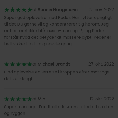
af
Bonnie Haagensen
02. nov. 2022
Super god oplevelse med Peder. Han lytter oprigtigt
til det DU gerne vil og koncentrerer sig herom. Jeg
er bestemt ikke til \"nusse-massage\" og Peder
forstår hvad det betyder at massere dybt. Peder er
helt sikkert mit valg næste gang.
af
Michael Brandt
27. okt. 2022
God oplevelse en lettelse i kroppen efter massage
det var dejligt
af
Mia
12. okt. 2022
Super massage! Fandt alle de ømme steder i nakken
og ryggen