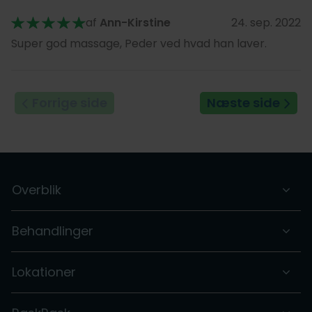
af
Ann-Kirstine
24. sep. 2022
Super god massage, Peder ved hvad han laver.
Forrige side
Næste side
Overblik
Behandlinger
Lokationer