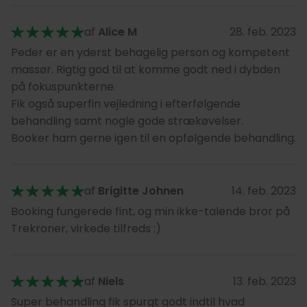
af
Alice M
28. feb. 2023
Peder er en yderst behagelig person og kompetent
massør. Rigtig god til at komme godt ned i dybden
på fokuspunkterne.
Fik også superfin vejledning i efterfølgende
behandling samt nogle gode strækøvelser.
Booker ham gerne igen til en opfølgende behandling.
af
Brigitte Johnen
14. feb. 2023
Booking fungerede fint, og min ikke-talende bror på
Trekroner, virkede tilfreds :)
af
Niels
13. feb. 2023
Super behandling fik spurgt godt indtil hvad