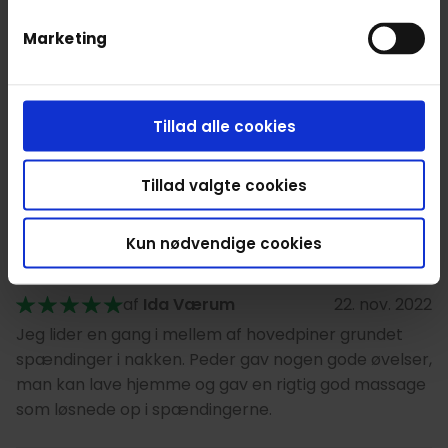
give ham de bedste anbefalinger herfra 😊
Marketing
af
HR. Hansen
25. nov. 2022
Som de andre gange - perfekt.
Tillad alle cookies
Tillad valgte cookies
af
Dorthe
23. nov. 2022
Fantastisk dybdegående massage.
Kun nødvendige cookies
af
Ida Værum
22. nov. 2022
Jeg lider en gang i mellem af hovedpiner grundet
spændinger i nakken. Peder gav nogen gode øvelser,
man kan lave hjemme og gav en rigtig god massage
som løsnede op i spændingerne.