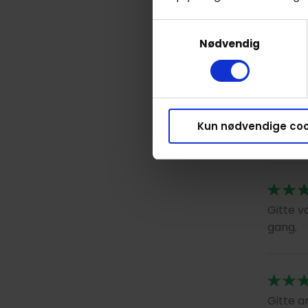
Samtykkevalg
Nødvendig
Fantast
Kun nødvendige coo
Super g
Gitte v
gang.
Gitte a