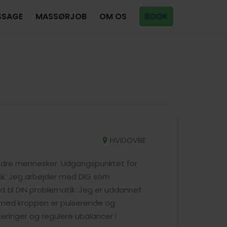
SSAGE
MASSØRJOB
OM OS
BOOK
HVIDOVRE
andre mennesker. Udgangspunktet for
sk. Jeg arbejder med DIG som
d til DIN problematik. Jeg er uddannet
 med kroppen er pulserende og
eringer og regulere ubalancer i