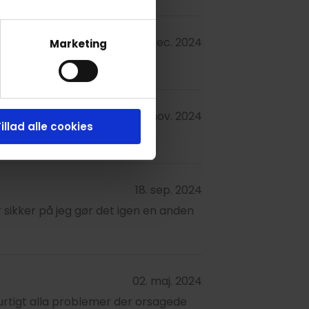
18. dec. 2024
Marketing
08. nov. 2024
illad alle cookies
18. sep. 2024
 sikker på jeg gør det igen en anden
02. maj. 2024
hurtigt alla problemer der orsagede