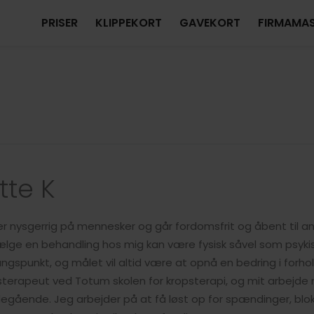
PRISER
KLIPPEKORT
GAVEKORT
FIRMAMA
tte K
er nysgerrig på mennesker og går fordomsfrit og åbent til 
ælge en behandling hos mig kan være fysisk såvel som psyki
gspunkt, og målet vil altid være at opnå en bedring i forhol
sterapeut ved Totum skolen for kropsterapi, og mit arbejde
egående. Jeg arbejder på at få løst op for spændinger, blok