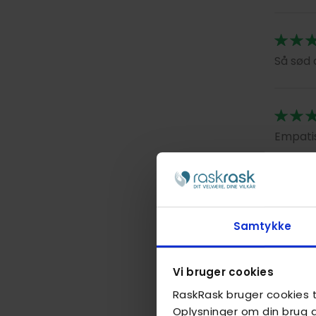
Så sød 
Empatis
Meget 
Samtykke
Hun hav
Vi bruger cookies
RaskRask bruger cookies ti
God dy
Oplysninger om din brug