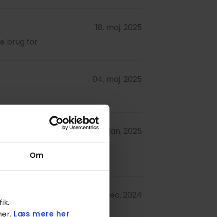
18. maj. 2025
e brug for
04. maj. 2025
05. jan. 2025
Om
19. dec. 2024
ik.
ner.
Læs mere her