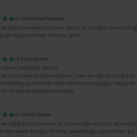
af
Christina Poulsen
 en god oplevelse.Gitte var god til af fortælle hvad hun gjo
ode ting.hvad man selv kan gøre.
af
Eva Larsen
 varmt anbefale Gitte K.
de haft spændingshovedpine i over en uge, som jeg ikke se
ehandling og samtale med Gitte kunne jeg igen begynde 
 en utrolig behagelig oplevelse.
af
Livets Gave
 en rigtig god oplevelse at få massage af Gitte. Mine spæn
r kan være årsager til mine spændinger og hvordan jeg 