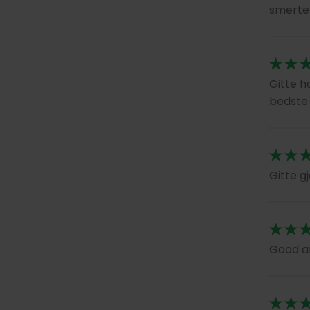
smerter!
Gitte 
bedste 
Gitte g
Good a