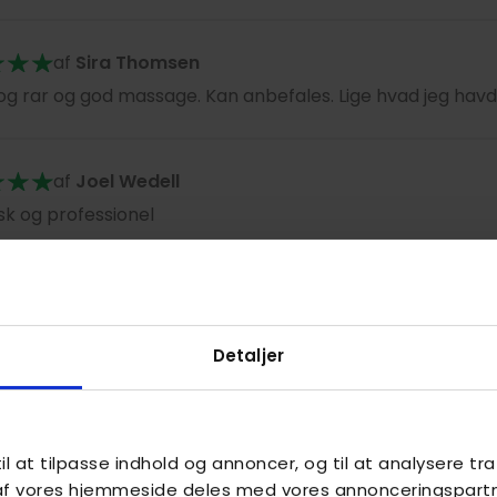
af
Sira Thomsen
og rar og god massage. Kan anbefales. Lige hvad jeg havd
af
Joel Wedell
k og professionel
af
Tina
behageligt møde med Gitte.
Detaljer
de helt styr på hvad hun lavede.
af
Tina Djursing
l at tilpasse indhold og annoncer, og til at analysere traf
bdegående massage
 af vores hjemmeside deles med vores annonceringspart