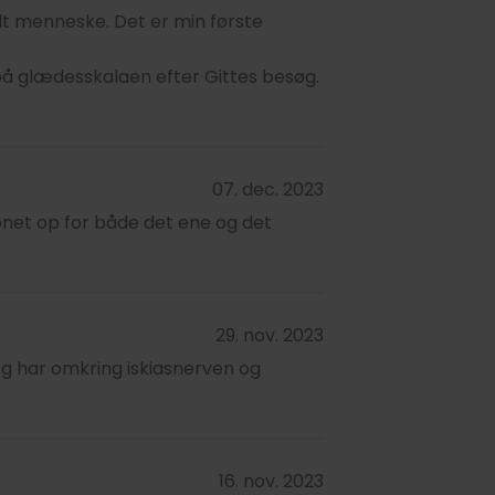
dt menneske. Det er min første
0 på glædesskalaen efter Gittes besøg.
07. dec. 2023
bnet op for både det ene og det
29. nov. 2023
jeg har omkring iskiasnerven og
16. nov. 2023