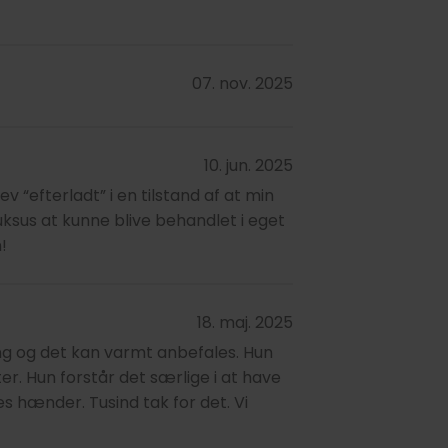
07. nov. 2025
10. jun. 2025
 “efterladt” i en tilstand af at min
 luksus at kunne blive behandlet i eget
!
18. maj. 2025
ng og det kan varmt anbefales. Hun
er. Hun forstår det særlige i at have
es hænder. Tusind tak for det. Vi