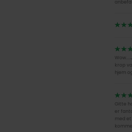
anbefal
Wow…..J
krop va
hjem og
Gitte h
er fant
med et 
kommer