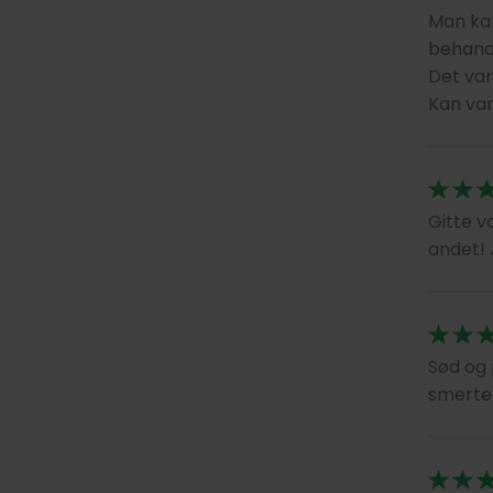
Man kan
behandl
Det var
Kan va
Gitte v
andet! J
Sød og 
smerter