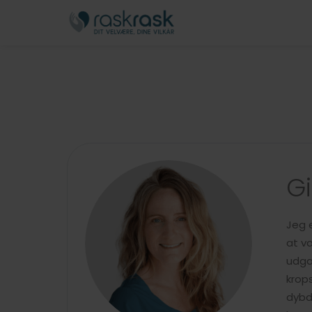
Gi
Jeg 
at v
udgan
krop
dybd