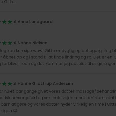
e Gitte.
af
Anne Lundgaard
af
Nanna Nielsen
eg kan kun sige wow! Gitte er dygtig og behagelig. Jeg blev
r åbnet op og i stand til at finde lindring og ro. Det er en
 forblive i roen og det kommer jeg absolut til at gøre igen
af
Hanne Glibstrup Andersen
ar nu et par gange givet vores datter massage/behandli
astisk omsorgsfuld og ser ‘hele vejen rundt om’ vores datt
barn at gøre og vores datter nyder virkelig en time i Gitt
 igen 😊