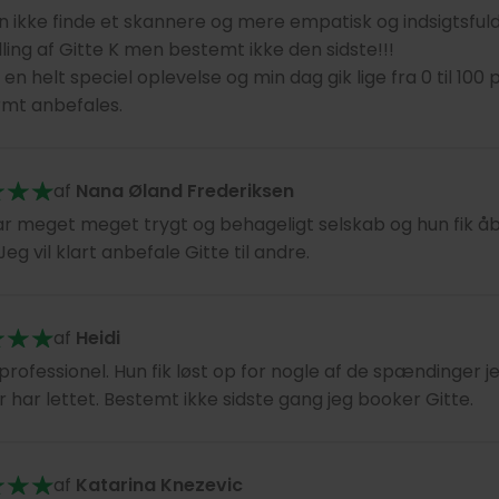
 ikke finde et skannere og mere empatisk og indsigtsful
ing af Gitte K men bestemt ikke den sidste!!!
 en helt speciel oplevelse og min dag gik lige fra 0 til 10
rmt anbefales.
af
Nana Øland Frederiksen
ar meget meget trygt og behageligt selskab og hun fik å
eg vil klart anbefale Gitte til andre.
af
Heidi
professionel. Hun fik løst op for nogle af de spændinger 
 har lettet. Bestemt ikke sidste gang jeg booker Gitte.
af
Katarina Knezevic