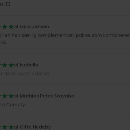
 👍🏻
af
Laila Jensen
har en helt særlig komplementær pakke, som kombinerer
vis.
af
Isabella
jorde et super arbejde!
af
Mathias Peter Stavnbo
nd Compfy
af
Gitte Hedeby