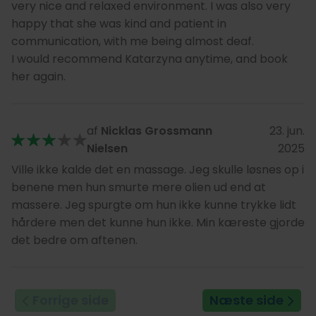
very nice and relaxed environment. I was also very
happy that she was kind and patient in
communication, with me being almost deaf.
I would recommend Katarzyna anytime, and book
her again.
af
Nicklas Grossmann
23. jun.
Nielsen
2025
Ville ikke kalde det en massage. Jeg skulle løsnes op i
benene men hun smurte mere olien ud end at
massere. Jeg spurgte om hun ikke kunne trykke lidt
hårdere men det kunne hun ikke. Min kæreste gjorde
det bedre om aftenen.
Forrige side
Næste side