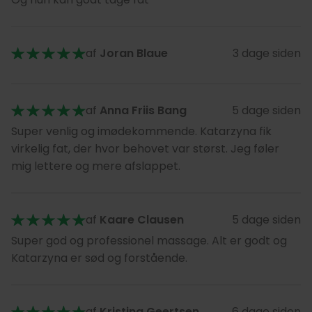
af
Joran Blaue
3 dage siden
af
Anna Friis Bang
5 dage siden
Super venlig og imødekommende. Katarzyna fik
virkelig fat, der hvor behovet var størst. Jeg føler
mig lettere og mere afslappet.
af
Kaare Clausen
5 dage siden
Super god og professionel massage. Alt er godt og
Katarzyna er sød og forstående.
af
Kristina Geertsen
6 dage siden