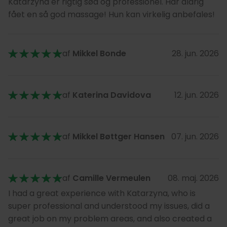
Katarzyna er rigtig sød og professionel. Har aldrig
fået en så god massage! Hun kan virkelig anbefales!
af
Mikkel Bonde
28. jun. 2026
af
Katerina Davidova
12. jun. 2026
af
Mikkel Bøttger Hansen
07. jun. 2026
af
Camille Vermeulen
08. maj. 2026
I had a great experience with Katarzyna, who is
super professional and understood my issues, did a
great job on my problem areas, and also created a