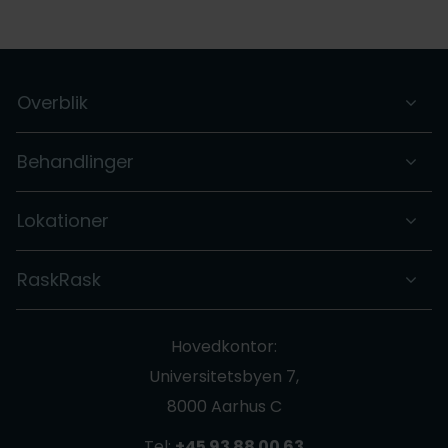
Overblik
Behandlinger
Lokationer
RaskRask
Hovedkontor:
Universitetsbyen 7,
8000 Aarhus C
Tel:
+45 93 88 00 63