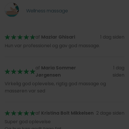
Wellness massage
af
Maziar Ghisari
1 dag siden
Hun var professionel og gav god massage.
af
Maria Sommer
1 dag
Jørgensen
siden
Virkelig god oplevelse, rigtig god massage og
massøren var sød
af
Kristina Bolt Mikkelsen
2 dage siden
Super god oplevelse
Og hun kan godt tage fat