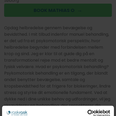
Søborg
BOOK MATHIAS O
Opdag helbredelse gennem bevægelse og
bevidsthed. I mit tilbud indenfor manuel behandling,
er det ud fra et psykomotorisk perspektiv, hvor
helbredelse begynder med forbindelsen mellem
krop og sind. Jeg er klar til at guide dig på en
transformationel rejse mod et bedre mentalt og
fysisk velvære. Hvad er psykomotorisk behandling?
Psykomotorisk behandling er en tilgang, der blandt
andet benytter bevægelse, samtale og
kropsbevidsthed for at frigøre for blokeringer, lindre
stress og styrke dit emotionelle fundament. Ved at
dykke ned i dine unikke behov og udfordringer, vil jeg
skræddersy en behandling, der respekterer din
krops visdom og dine mentale ressourcer og arbejde