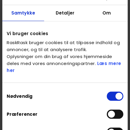
mod velvære. Jeg kan tilbyde manuel behandling og
afspænding - og hjælpe dig til at opnå større
Samtykke
Detaljer
Om
bevidsthed om egen krop, lindre spændinger,
fremme afslapning, forbedre blodcirkulationen, øge
bevægelsesfriheden og styrke forbindelsen mellem
Vi bruger cookies
krop og sind.\ Jeg glæder mig til at høre fra dig :)
RaskRask bruger cookies til at tilpasse indhold og
annoncer, og til at analysere trafik.
Oplysninger om din brug af vores hjemmeside
Eksamineret behandler
deles med vores annonceringspartner.
Læs mere
Baggrundstjekket
her
Kvalitetssikret af RaskRask
Samtykkevalg
Nødvendig
Behandlinger
Præferencer
Sportsmassage