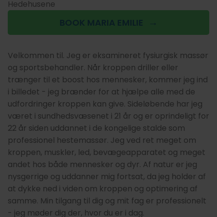
Hedehusene
BOOK MARIA EMILIE
Velkommen til. Jeg er eksamineret fysiurgisk massør
og sportsbehandler. Når kroppen driller eller
trænger til et boost hos mennesker, kommer jeg ind
i billedet - jeg brænder for at hjælpe alle med de
udfordringer kroppen kan give. Sideløbende har jeg
været i sundhedsvæsenet i 21 år og er oprindeligt for
22 år siden uddannet i de kongelige stalde som
professionel hestemassør. Jeg ved ret meget om
kroppen, muskler, led, bevægeapparatet og meget
andet hos både mennesker og dyr. Af natur er jeg
nysgerrige og uddanner mig fortsat, da jeg holder af
at dykke ned i viden om kroppen og optimering af
samme. Min tilgang til dig og mit fag er professionelt
- jeg møder dig der, hvor du er i dag.