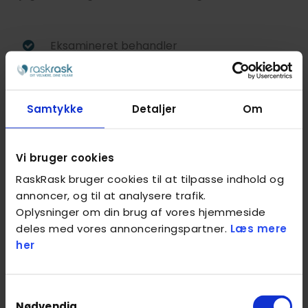
Eksamineret behandler
Baggrundstjekket
Kvalitetssikret af RaskRask
Samtykke
Detaljer
Om
Behandlinger
Vi bruger cookies
RaskRask bruger cookies til at tilpasse indhold og
Sportsmassage
annoncer, og til at analysere trafik.
Oplysninger om din brug af vores hjemmeside
deles med vores annonceringspartner.
Læs mere
Fysiurgisk massage
her
Wellness massage
Samtykkevalg
Nødvendig