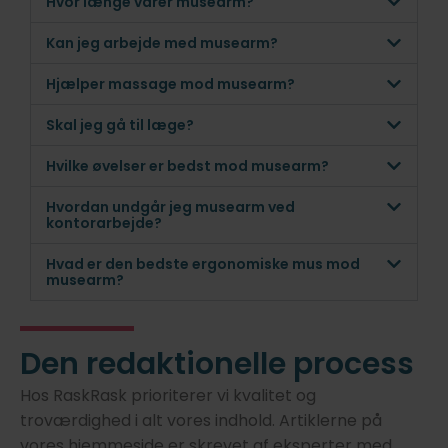
Hvor længe varer musearm?
Kan jeg arbejde med musearm?
Hjælper massage mod musearm?
Skal jeg gå til læge?
Hvilke øvelser er bedst mod musearm?
Hvordan undgår jeg musearm ved
kontorarbejde?
Hvad er den bedste ergonomiske mus mod
musearm?
Den redaktionelle process
Hos RaskRask prioriterer vi kvalitet og
troværdighed i alt vores indhold. Artiklerne på
vores hjemmeside er skrevet af eksperter med