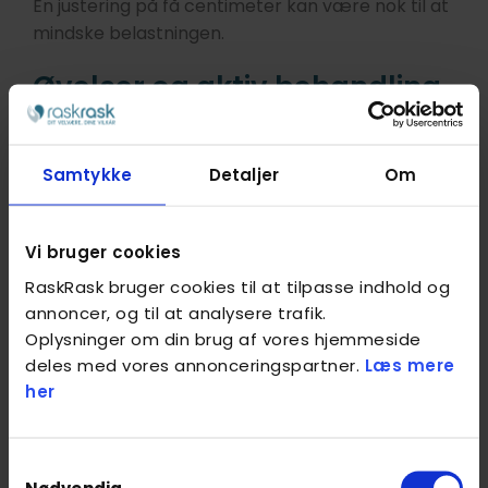
En justering på få centimeter kan være nok til at
mindske belastningen.
Øvelser og aktiv behandling
Bevægelse er en vigtig del af genoptræningen.
Du bør:
Samtykke
Detaljer
Om
Strække underarm og håndled dagligt.
Lave cirkelbevægelser med skuldre og
Vi bruger cookies
håndled.
RaskRask bruger cookies til at tilpasse indhold og
annoncer, og til at analysere trafik.
Træne musklerne med en elastik.
Oplysninger om din brug af vores hjemmeside
deles med vores annonceringspartner.
Læs mere
Du kan også prøve nerveglidningsøvelser, især
her
hvis du mærker snurren i fingrene.
Supplerende tiltag
Ved behov kan det være relevant med:
Samtykkevalg
Nødvendig