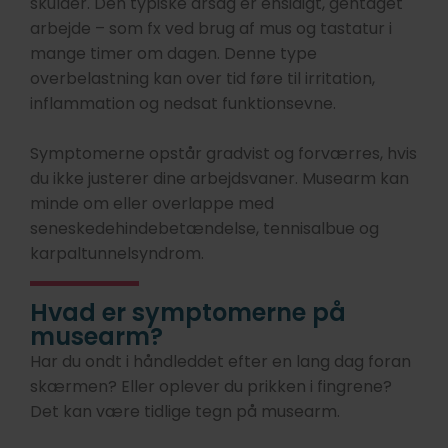
skulder. Den typiske årsag er ensidigt, gentaget
arbejde – som fx ved brug af mus og tastatur i
mange timer om dagen. Denne type
overbelastning kan over tid føre til irritation,
inflammation og nedsat funktionsevne.
Symptomerne opstår gradvist og forværres, hvis
du ikke justerer dine arbejdsvaner. Musearm kan
minde om eller overlappe med
seneskedehindebetændelse, tennisalbue og
karpaltunnelsyndrom.
Hvad er symptomerne på
musearm?
Har du ondt i håndleddet efter en lang dag foran
skærmen? Eller oplever du prikken i fingrene?
Det kan være tidlige tegn på musearm.