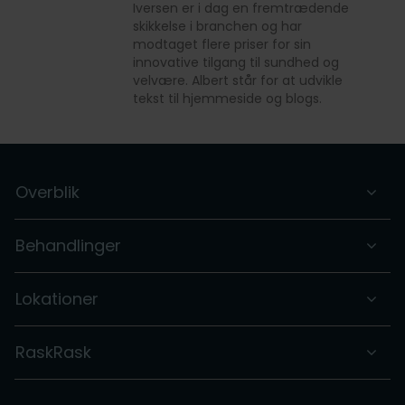
Iversen er i dag en fremtrædende
skikkelse i branchen og har
modtaget flere priser for sin
innovative tilgang til sundhed og
velvære. Albert står for at udvikle
tekst til hjemmeside og blogs.
Overblik
Behandlinger
Lokationer
RaskRask