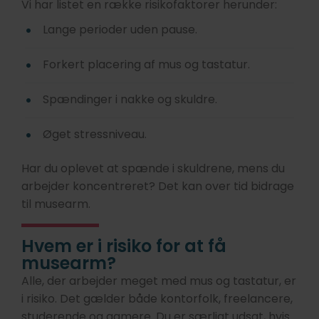
Vi har listet en række risikofaktorer herunder:
Lange perioder uden pause.
Forkert placering af mus og tastatur.
Spændinger i nakke og skuldre.
Øget stressniveau.
Har du oplevet at spænde i skuldrene, mens du
arbejder koncentreret? Det kan over tid bidrage
til musearm.
Hvem er i risiko for at få
musearm?
Alle, der arbejder meget med mus og tastatur, er
i risiko. Det gælder både kontorfolk, freelancere,
studerende og gamere. Du er særligt udsat, hvis