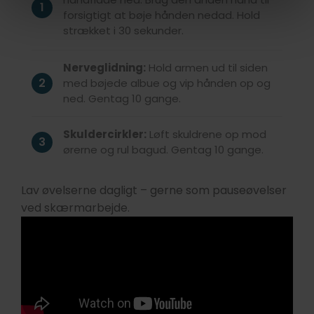
1
forsigtigt at bøje hånden nedad. Hold
strækket i 30 sekunder.
Nerveglidning:
Hold armen ud til siden
2
med bøjede albue og vip hånden op og
ned. Gentag 10 gange.
Skuldercirkler:
Løft skuldrene op mod
3
ørerne og rul bagud. Gentag 10 gange.
Lav øvelserne dagligt – gerne som pauseøvelser
ved skærmarbejde.