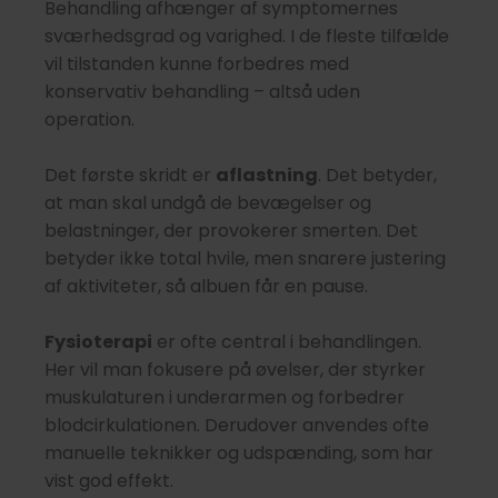
Behandling afhænger af symptomernes
sværhedsgrad og varighed. I de fleste tilfælde
vil tilstanden kunne forbedres med
konservativ behandling – altså uden
operation.
Det første skridt er
aflastning
. Det betyder,
at man skal undgå de bevægelser og
belastninger, der provokerer smerten. Det
betyder ikke total hvile, men snarere justering
af aktiviteter, så albuen får en pause.
Fysioterapi
er ofte central i behandlingen.
Her vil man fokusere på øvelser, der styrker
muskulaturen i underarmen og forbedrer
blodcirkulationen. Derudover anvendes ofte
manuelle teknikker og udspænding, som har
vist god effekt.