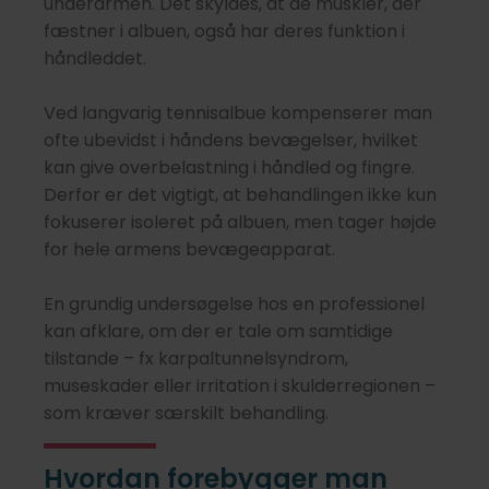
underarmen. Det skyldes, at de muskler, der
fæstner i albuen, også har deres funktion i
håndleddet.
Ved langvarig tennisalbue kompenserer man
ofte ubevidst i håndens bevægelser, hvilket
kan give overbelastning i håndled og fingre.
Derfor er det vigtigt, at behandlingen ikke kun
fokuserer isoleret på albuen, men tager højde
for hele armens bevægeapparat.
En grundig undersøgelse hos en professionel
kan afklare, om der er tale om samtidige
tilstande – fx karpaltunnelsyndrom,
museskader eller irritation i skulderregionen –
som kræver særskilt behandling.
Hvordan forebygger man