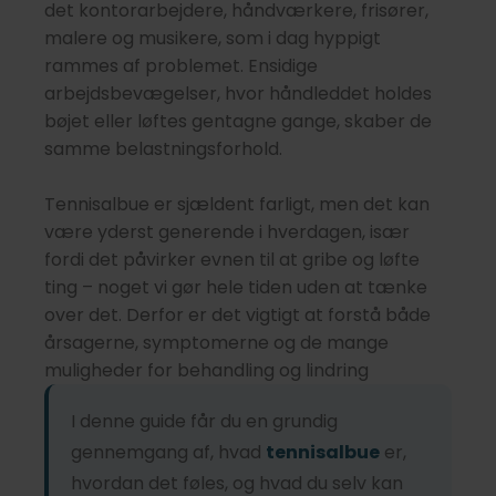
det kontorarbejdere, håndværkere, frisører,
malere og musikere, som i dag hyppigt
rammes af problemet. Ensidige
arbejdsbevægelser, hvor håndleddet holdes
bøjet eller løftes gentagne gange, skaber de
samme belastningsforhold.
Tennisalbue er sjældent farligt, men det kan
være yderst generende i hverdagen, især
fordi det påvirker evnen til at gribe og løfte
ting – noget vi gør hele tiden uden at tænke
over det. Derfor er det vigtigt at forstå både
årsagerne, symptomerne og de mange
muligheder for behandling og lindring
I denne guide får du en grundig
gennemgang af, hvad
tennisalbue
er,
hvordan det føles, og hvad du selv kan