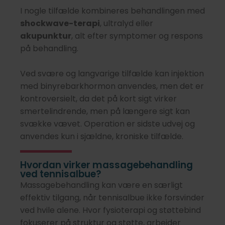
I nogle tilfælde kombineres behandlingen med
shockwave-terapi
, ultralyd eller
akupunktur
, alt efter symptomer og respons
på behandling.
Ved svære og langvarige tilfælde kan injektion
med binyrebarkhormon anvendes, men det er
kontroversielt, da det på kort sigt virker
smertelindrende, men på længere sigt kan
svække vævet. Operation er sidste udvej og
anvendes kun i sjældne, kroniske tilfælde.
Hvordan virker massagebehandling
ved tennisalbue?
Massagebehandling kan være en særligt
effektiv tilgang, når tennisalbue ikke forsvinder
ved hvile alene. Hvor fysioterapi og støttebind
fokuserer på struktur og støtte, arbejder