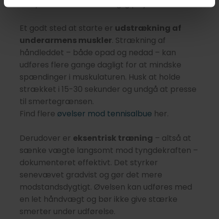
benytte som en del af daglig pleje.
Et godt sted at starte er
udstrækning af
underarmens muskler
. Strækning af
håndleddet – både opad og nedad – kan
udføres flere gange dagligt for at mindske
spændinger i muskulaturen. Husk at holde
strækket i 15-30 sekunder og undgå at presse
til smertegrænsen.
Find flere
øvelser mod tennisalbue
her.
Derudover er
eksentrisk træning
– altså at
sænke vægte langsomt mod tyngdekraften –
dokumenteret effektivt. Det styrker
senevævet gradvist og gør det mere
modstandsdygtigt. Øvelsen kan udføres med
en let håndvægt og bør ikke give stærke
smerter under udførelse.