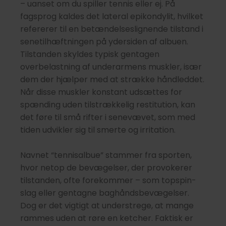
– uanset om du spiller tennis eller ej. På
fagsprog kaldes det lateral epikondylit, hvilket
refererer til en betændelseslignende tilstand i
senetilhæftningen på ydersiden af albuen.
Tilstanden skyldes typisk gentagen
overbelastning af underarmens muskler, især
dem der hjælper med at strække håndleddet.
Når disse muskler konstant udsættes for
spænding uden tilstrækkelig restitution, kan
det føre til små rifter i senevævet, som med
tiden udvikler sig til smerte og irritation.
Navnet “tennisalbue” stammer fra sporten,
hvor netop de bevægelser, der provokerer
tilstanden, ofte forekommer – som topspin-
slag eller gentagne baghåndsbevægelser.
Dog er det vigtigt at understrege, at mange
rammes uden at røre en ketcher. Faktisk er