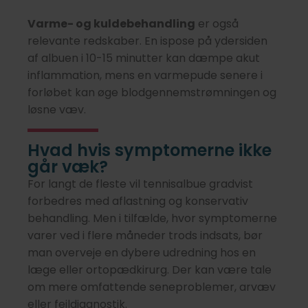
Varme- og kuldebehandling
er også
relevante redskaber. En ispose på ydersiden
af albuen i 10-15 minutter kan dæmpe akut
inflammation, mens en varmepude senere i
forløbet kan øge blodgennemstrømningen og
løsne væv.
Hvad hvis symptomerne ikke
går væk?
For langt de fleste vil tennisalbue gradvist
forbedres med aflastning og konservativ
behandling. Men i tilfælde, hvor symptomerne
varer ved i flere måneder trods indsats, bør
man overveje en dybere udredning hos en
læge eller ortopædkirurg. Der kan være tale
om mere omfattende seneproblemer, arvæv
eller fejldiagnostik.