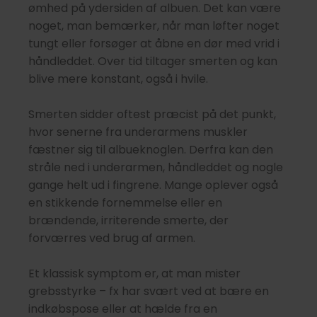
ømhed på ydersiden af albuen. Det kan være
noget, man bemærker, når man løfter noget
tungt eller forsøger at åbne en dør med vrid i
håndleddet. Over tid tiltager smerten og kan
blive mere konstant, også i hvile.
Smerten sidder oftest præcist på det punkt,
hvor senerne fra underarmens muskler
fæstner sig til albueknoglen. Derfra kan den
stråle ned i underarmen, håndleddet og nogle
gange helt ud i fingrene. Mange oplever også
en stikkende fornemmelse eller en
brændende, irriterende smerte, der
forværres ved brug af armen.
Et klassisk symptom er, at man mister
grebsstyrke – fx har svært ved at bære en
indkøbspose eller at hælde fra en