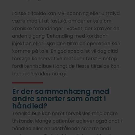
I disse tilfælde kan MR-scanning eller ultralyd
være med til at fastslå, om der er tale om
kroniske forandringer i vævet, der kræver en
anden tilgang. Behandling med kortison-
injektion eller i sjældne tilfælde operation kan
komme på tale. En god specialist vil dog altid
forsøge konservative metoder først – netop
fordi tennisalbue i langt de fleste tilfælde kan
behandles uden kirurgi.
Er der sammenhæng med
andre smerter som ondt i
håndled?
Tennisalbue kan nemt forveksles med andre
tilstande. Mange patienter oplever også ondt i
håndled eller en udstrålende smerte ned i