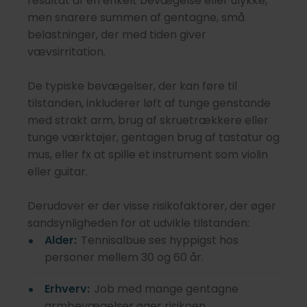
resultat af én enkelt bevægelse eller ulykke,
men snarere summen af gentagne, små
belastninger, der med tiden giver
vævsirritation.
De typiske bevægelser, der kan føre til
tilstanden, inkluderer løft af tunge genstande
med strakt arm, brug af skruetrækkere eller
tunge værktøjer, gentagen brug af tastatur og
mus, eller fx at spille et instrument som violin
eller guitar.
Derudover er der visse risikofaktorer, der øger
sandsynligheden for at udvikle tilstanden:
Alder:
Tennisalbue ses hyppigst hos
personer mellem 30 og 60 år.
Erhverv:
Job med mange gentagne
armbevægelser øger risikoen.