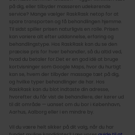
på dig, eller tilbyder massøren udekørende
service? Mange vælger RaskRask netop for at
spare transporten og få behandlingen hjemme.
Til sidst spiller prisen naturligvis en rolle. Prisen
kan variere alt efter uddannelse, erfaring og
behandlingstype. Hos RaskRask kan du se den
præcise pris for hver behandler, så du altid ved,
hvad du betaler for.Det er en god idé at bruge
kortvisninger som Google Maps, hvor du hurtigt
kan se, hvem der tilbyder massage tæt på dig,
og hvilke typer behandlinger de har. Hos
RaskRask kan du blot indtaste din adresse,
hvorefter du får vist de behandlere, der kører ud
til dit område — uanset om du bor i København,
Aarhus, Aalborg eller i en mindre by.
Vil du være helt sikker på dit valg, når du har
fundet mulige kandidater? Læs vores
guide til at