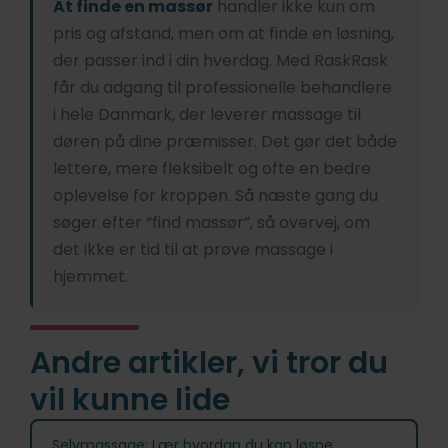
At finde en massør
handler ikke kun om
pris og afstand, men om at finde en løsning,
der passer ind i din hverdag. Med RaskRask
får du adgang til professionelle behandlere
i hele Danmark, der leverer massage til
døren på dine præmisser. Det gør det både
lettere, mere fleksibelt og ofte en bedre
oplevelse for kroppen. Så næste gang du
søger efter “find massør”, så overvej, om
det ikke er tid til at prøve massage i
hjemmet.
Andre artikler, vi tror du
vil kunne lide
Selvmassage: Lær hvordan du kan løsne