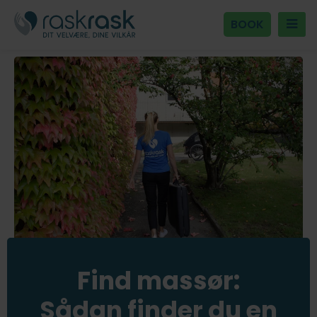
BOOK
Find massør:
Sådan finder du en