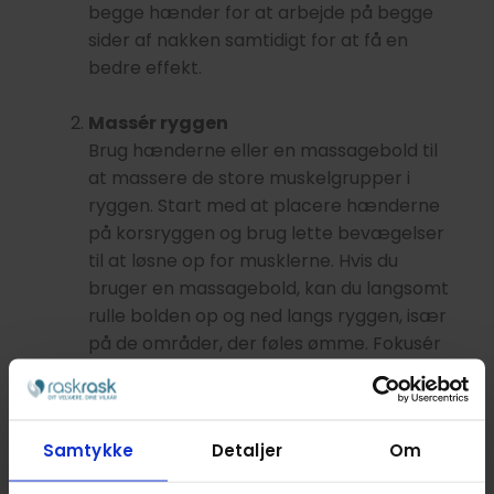
begge hænder for at arbejde på begge
sider af nakken samtidigt for at få en
bedre effekt.
Massér ryggen
Brug hænderne eller en massagebold til
at massere de store muskelgrupper i
ryggen. Start med at placere hænderne
på korsryggen og brug lette bevægelser
til at løsne op for musklerne. Hvis du
bruger en massagebold, kan du langsomt
rulle bolden op og ned langs ryggen, især
på de områder, der føles ømme. Fokusér
på at arbejde på de steder, hvor du føler
mest spænding, som ofte er langs
rygsøjlen eller i området mellem
Samtykke
Detaljer
Om
skulderbladene. For at få dybere tryk kan
du læne dig op mod en væg og bruge