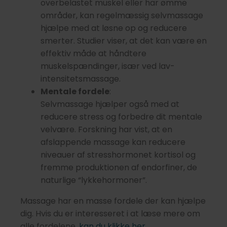
overbelastet muskel eller har ømme
områder, kan regelmæssig selvmassage
hjælpe med at løsne op og reducere
smerter. Studier viser, at det kan være en
effektiv måde at håndtere
muskelspændinger, især ved lav-
intensitetsmassage.
Mentale fordele
:
Selvmassage hjælper også med at
reducere stress og forbedre dit mentale
velvære. Forskning har vist, at en
afslappende massage kan reducere
niveauer af stresshormonet kortisol og
fremme produktionen af endorfiner, de
naturlige “lykkehormoner”.
Massage har en masse fordele der kan hjælpe
dig. Hvis du er interesseret i at læse mere om
alle fordelene,
kan du klikke her.