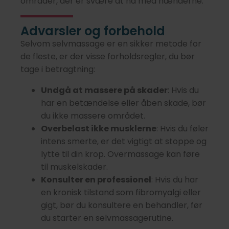
områder, der er svære at nå med hænderne.
Advarsler og forbehold
Selvom selvmassage er en sikker metode for
de fleste, er der visse forholdsregler, du bør
tage i betragtning:
Undgå at massere på skader
: Hvis du
har en betændelse eller åben skade, bør
du ikke massere området.
Overbelast ikke musklerne
: Hvis du føler
intens smerte, er det vigtigt at stoppe og
lytte til din krop. Overmassage kan føre
til muskelskader.
Konsulter en professionel
: Hvis du har
en kronisk tilstand som fibromyalgi eller
gigt, bør du konsultere en behandler, før
du starter en selvmassagerutine.