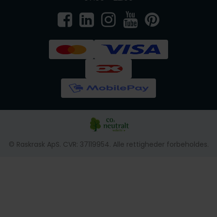
© Raskrask ApS. CVR: 37119954. Alle rettigheder forbeholdes.