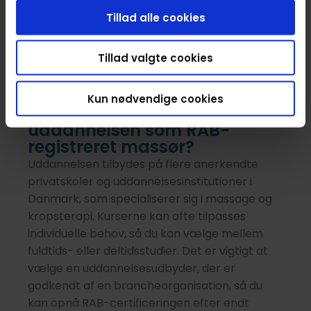
ofte undervisningsmaterialer,
Tillad alle cookies
eksamensgebyrer og adgang til
praktikfaciliteter. Det kan være en god idé at
undersøge muligheden for fleksible
Tillad valgte cookies
betalingsordninger eller støtte via fonde.
Kun nødvendige cookies
Hvor kan jeg tage
uddannelsen som RAB-
registreret massør?
Uddannelsen tilbydes på flere anerkendte
privatskoler og uddannelsesinstitutioner i
Danmark, som specialiserer sig i massage og
kropsterapi. Kurserne kan ofte tilpasses
individuelle behov, så du kan vælge mellem
fuldtids- eller deltidsstudier. Det er vigtigt at
vælge en uddannelsesudbyder, der er
godkendt af en brancheorganisation, så du
kan opnå RAB-certificeringen efter endt