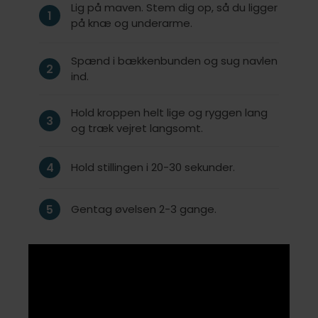
Lig på maven. Stem dig op, så du ligger
1
på knæ og underarme.
Spænd i bækkenbunden og sug navlen
2
ind.
Hold kroppen helt lige og ryggen lang
3
og træk vejret langsomt.
4
Hold stillingen i 20-30 sekunder.
5
Gentag øvelsen 2-3 gange.