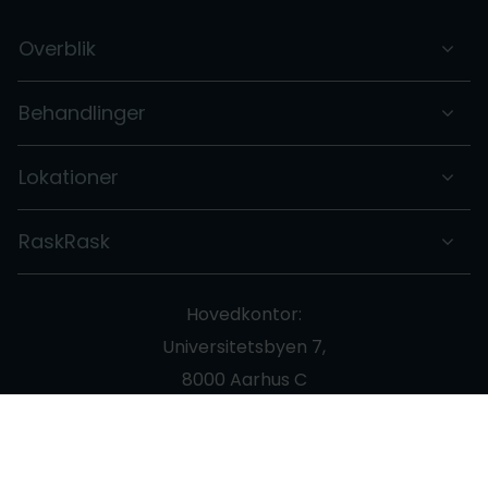
Overblik
Behandlinger
Lokationer
RaskRask
Hovedkontor:
Universitetsbyen 7,
8000 Aarhus C
Tel:
+45 93 88 00 63
Email:
info@raskrask.dk