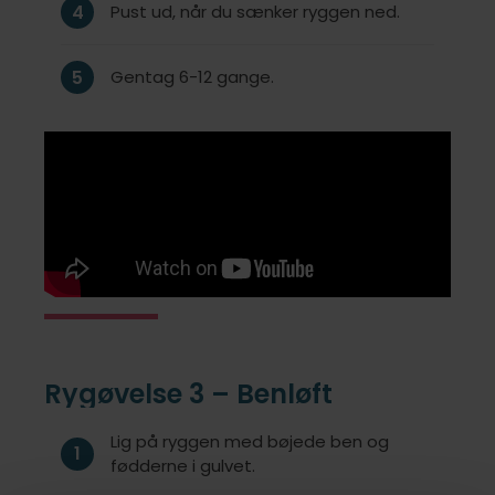
4
Pust ud, når du sænker ryggen ned.
5
Gentag 6-12 gange.
Rygøvelse 3 – Benløft
Lig på ryggen med bøjede ben og
1
fødderne i gulvet.