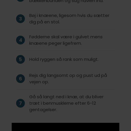
bækkenbunden og sug navlen ind.
Bøj i knæene, ligesom hvis du sætter
3
dig på en stol.
Fødderne skal være i gulvet mens
4
knæene peger ligefrem.
5
Hold ryggen så rank som muligt.
Rejs dig langsomt op og pust ud på
6
vejen op.
Gå så langt ned i knæ, at du bliver
7
træt i benmusklerne efter 6-12
gentagelser.