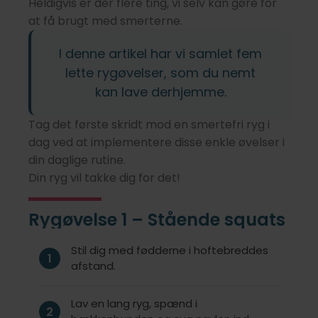
Heldigvis er der flere ting, vi selv kan gøre for
at få brugt med smerterne.
I denne artikel har vi samlet fem
lette rygøvelser, som du nemt
kan lave derhjemme.
Tag det første skridt mod en smertefri ryg i
dag ved at implementere disse enkle øvelser i
din daglige rutine.
Din ryg vil takke dig for det!
Rygøvelse 1 – Stående squats
Stil dig med fødderne i hoftebreddes
1
afstand.
Lav en lang ryg, spænd i
2