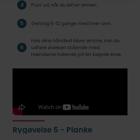
4
Pust ud, når du løfter armen.
5
Gentag 6-12 gange med hver arm.
Hvis dine håndled bliver ømme, kan du
6
udføre øvelsen stående med
hænderne hvilende på let bøjede knæ.
Rygøvelse 5 - Planke