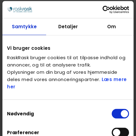
Spænd i bækkenbunden og sug navlen
2
ind.
Samtykke
Detaljer
Om
Løft det ene ben, indtil knæet er over
3
hoften.
Vi bruger cookies
4
Hold ryggen i ro.
RaskRask bruger cookies til at tilpasse indhold og
annoncer, og til at analysere trafik.
5
Pust ud, når du sænker benet.
Oplysninger om din brug af vores hjemmeside
deles med vores annonceringspartner.
Læs mere
her
6
Lav 10-15 løft med hvert ben.
7
Gentag øvelsen to til tre gange.
Samtykkevalg
Nødvendig
Præferencer