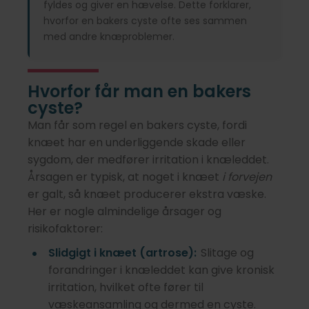
fyldes og giver en hævelse. Dette forklarer,
hvorfor en bakers cyste ofte ses sammen
med andre knæproblemer.
Hvorfor får man en bakers
cyste?
Man får som regel en bakers cyste, fordi
knæet har en underliggende skade eller
sygdom, der medfører irritation i knæleddet.
Årsagen er typisk, at noget i knæet
i forvejen
er galt, så knæet producerer ekstra væske.
Her er nogle almindelige årsager og
risikofaktorer:
Slidgigt i knæet (artrose):
Slitage og
forandringer i knæleddet kan give kronisk
irritation, hvilket ofte fører til
væskeansamling og dermed en cyste.