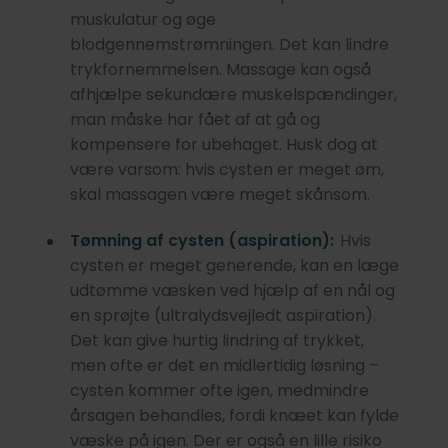
muskulatur og øge
blodgennemstrømningen. Det kan lindre
trykfornemmelsen. Massage kan også
afhjælpe sekundære muskelspændinger,
man måske har fået af at gå og
kompensere for ubehaget. Husk dog at
være varsom: hvis cysten er meget øm,
skal massagen være meget skånsom.
Tømning af cysten (aspiration):
Hvis
cysten er meget generende, kan en læge
udtømme væsken ved hjælp af en nål og
en sprøjte (ultralydsvejledt aspiration).
Det kan give hurtig lindring af trykket,
men ofte er det en midlertidig løsning –
cysten kommer ofte igen, medmindre
årsagen behandles, fordi knæet kan fylde
væske på igen. Der er også en lille risiko