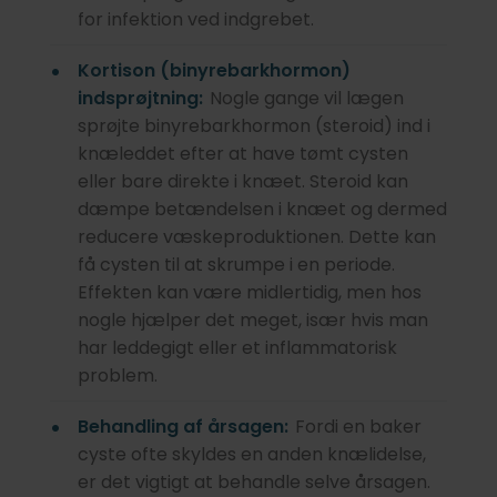
for infektion ved indgrebet.
Kortison (binyrebarkhormon)
indsprøjtning:
Nogle gange vil lægen
sprøjte binyrebarkhormon (steroid) ind i
knæleddet efter at have tømt cysten
eller bare direkte i knæet. Steroid kan
dæmpe betændelsen i knæet og dermed
reducere væskeproduktionen. Dette kan
få cysten til at skrumpe i en periode.
Effekten kan være midlertidig, men hos
nogle hjælper det meget, især hvis man
har leddegigt eller et inflammatorisk
problem.
Behandling af årsagen:
Fordi en baker
cyste ofte skyldes en anden knælidelse,
er det vigtigt at behandle selve årsagen.