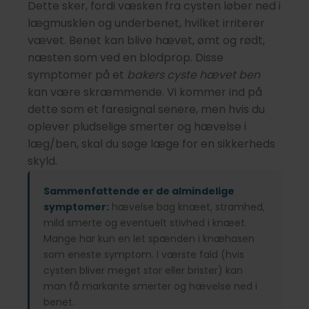
Dette sker, fordi væsken fra cysten løber ned i
lægmusklen og underbenet, hvilket irriterer
vævet. Benet kan blive hævet, ømt og rødt,
næsten som ved en blodprop. Disse
symptomer på et
bakers cyste hævet ben
kan være skræmmende. Vi kommer ind på
dette som et faresignal senere, men hvis du
oplever pludselige smerter og hævelse i
læg/ben, skal du søge læge for en sikkerheds
skyld.
Sammenfattende er de almindelige
symptomer:
hævelse bag knæet, stramhed,
mild smerte og eventuelt stivhed i knæet.
Mange har kun en let spænden i knæhasen
som eneste symptom. I værste fald (hvis
cysten bliver meget stor eller brister) kan
man få markante smerter og hævelse ned i
benet.