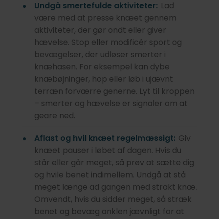
Undgå smertefulde aktiviteter:
Lad
være med at presse knæet gennem
aktiviteter, der gør ondt eller giver
hævelse. Stop eller modificér sport og
bevægelser, der udløser smerter i
knæhasen. For eksempel kan dybe
knæbøjninger, hop eller løb i ujævnt
terræn forværre generne. Lyt til kroppen
– smerter og hævelse er signaler om at
geare ned.
Aflast og hvil knæet regelmæssigt:
Giv
knæet pauser i løbet af dagen. Hvis du
står eller går meget, så prøv at sætte dig
og hvile benet indimellem. Undgå at stå
meget længe ad gangen med strakt knæ.
Omvendt, hvis du sidder meget, så stræk
benet og bevæg anklen jævnligt for at