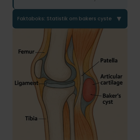
▼
Faktaboks: Statistik om bakers cyste
Forekomst hos personer med knæsmerter
Ca. 25,8% af patienter med knæsmerter har en
bakers cyste (ultralydsbaseret studie).
Kilde: Reumatismo Journal
Sammenhæng med slidgigt
20-40% af patienter med knæslidgigt har en
bakers cyste, og risikoen stiger med alderen
og graden af slidgigt.
Kilde: Medical Principles and Practice
Forekomst i den generelle befolkning
Ca. 19% af voksne uden symptomer (særligt