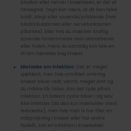
blodkar eller nerver i knæhasen, er det et
faresignal. Tegn kan være, at dit ben føles
koldt, blegt eller sovende/prikkende (hvis
blodcirkulationen eller nervefunktionen
påvirkes). Eller hvis du mærker kraftig
sovende fornemmelse ned i skinnebenet
eller foden, mens du samtidig kan føle en
stram hævelse bag knæet.
Mistanke om infektion:
Det er meget
sjældent, men hvis området omkring
knæet bliver rødt, varmt, meget ømt og
du måske får feber, kan det tyde på en
infektion. En bakers cyste bliver i sig selv
ikke infektiøs (da den kun indeholder steril
ledvæske), men hvis man fx har fået en
indsprøjtning i knæet eller har andre
hudsår, kan en infektion i knæleddet