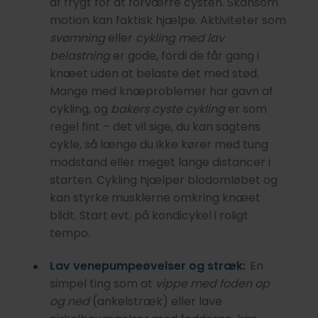
af frygt for at forværre cysten. Skånsom
motion kan faktisk hjælpe. Aktiviteter som
svømning
eller
cykling med lav
belastning
er gode, fordi de får gang i
knæet uden at belaste det med stød.
Mange med knæproblemer har gavn af
cykling, og
bakers cyste cykling
er som
regel fint – det vil sige, du kan sagtens
cykle, så længe du ikke kører med tung
modstand eller meget lange distancer i
starten. Cykling hjælper blodomløbet og
kan styrke musklerne omkring knæet
blidt. Start evt. på kondicykel i roligt
tempo.
Lav venepumpeøvelser og stræk:
En
simpel ting som at
vippe med foden op
og ned
(ankelstræk) eller lave