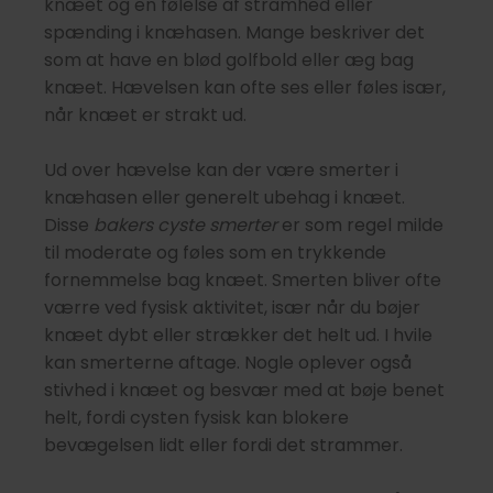
knæet og en følelse af stramhed eller
spænding i knæhasen. Mange beskriver det
som at have en blød golfbold eller æg bag
knæet. Hævelsen kan ofte ses eller føles især,
når knæet er strakt ud.
Ud over hævelse kan der være smerter i
knæhasen eller generelt ubehag i knæet.
Disse
bakers cyste smerter
er som regel milde
til moderate og føles som en trykkende
fornemmelse bag knæet. Smerten bliver ofte
værre ved fysisk aktivitet, især når du bøjer
knæet dybt eller strækker det helt ud. I hvile
kan smerterne aftage. Nogle oplever også
stivhed i knæet og besvær med at bøje benet
helt, fordi cysten fysisk kan blokere
bevægelsen lidt eller fordi det strammer.