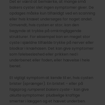
Det er værd at bemærke, at mange små
bakers cyster slet ingen symptomer giver. De
opdages måske kun tilfældigt ved en scanning
eller hvis knæet undersøges for noget andet.
Omvendt, hvis cysten er stor, kan den
begynde at trykke på omkringliggende
strukturer. For eksempel kan en meget stor
cyste i sjældne tilfælde trykke på nerver eller
blodkar i knæhasen. Det kan give symptomer
som følelsesløshed eller prikken ned i
underbenet eller foden, eller hævelse i hele
benet.
Et vigtigt symptom at kende til er, hvis cysten
brister (sprænger). En bristet – eller på
fagsprog
rumperet bakers cyste
– kan give
akutte
symptomer: pludselige kraftige
smerter i læggen og et hævet underben.