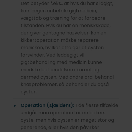
Det betyder f.eks., at hvis du har slidgigt,
kan lægen anbefale gigtmedicin,
vægttab og træning for at forbedre
tilstanden. Hvis du har en meniskskade,
der giver gentagne hævelser, kan en
kikkertoperation måske reparere
menisken, hvilket ofte gør at cysten
forsvinder. Ved leddegigt vil
gigtbehandling med medicin kunne
mindske betændelsen i knæet og
dermed cysten. Med andre ord: behandl
knæproblemet, så behandler du også
cysten.
Operation (sjældent):
I de fleste tilfælde
undgår man operation for en bakers
cyste, men hvis cysten er meget stor og
generende, eller hvis den påvirker