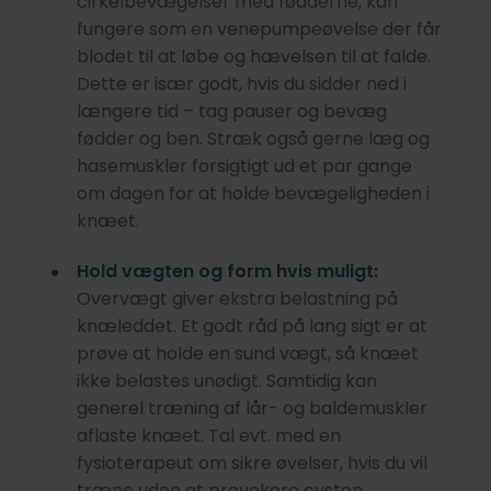
cirkelbevægelser med fødderne, kan
fungere som en venepumpeøvelse der får
blodet til at løbe og hævelsen til at falde.
Dette er især godt, hvis du sidder ned i
længere tid – tag pauser og bevæg
fødder og ben. Stræk også gerne læg og
hasemuskler forsigtigt ud et par gange
om dagen for at holde bevægeligheden i
knæet.
Hold vægten og form hvis muligt:
Overvægt giver ekstra belastning på
knæleddet. Et godt råd på lang sigt er at
prøve at holde en sund vægt, så knæet
ikke belastes unødigt. Samtidig kan
generel træning af lår- og baldemuskler
aflaste knæet. Tal evt. med en
fysioterapeut om sikre øvelser, hvis du vil
træne uden at provokere cysten.