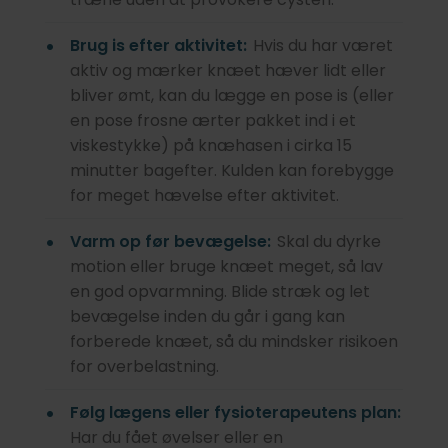
Brug is efter aktivitet:
Hvis du har været
aktiv og mærker knæet hæver lidt eller
bliver ømt, kan du lægge en pose is (eller
en pose frosne ærter pakket ind i et
viskestykke) på knæhasen i cirka 15
minutter bagefter. Kulden kan forebygge
for meget hævelse efter aktivitet.
Varm op før bevægelse:
Skal du dyrke
motion eller bruge knæet meget, så lav
en god opvarmning. Blide stræk og let
bevægelse inden du går i gang kan
forberede knæet, så du mindsker risikoen
for overbelastning.
Følg lægens eller fysioterapeutens plan:
Har du fået øvelser eller en