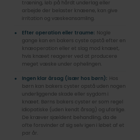
træning, løb på hårdt underlag eller
arbejde der belaster knæene, kan give
irritation og væskeansamling.
Efter operation eller traume:
Nogle
gange kan en bakers cyste opstå efter en
knæoperation eller et slag mod knæet,
hvis knæet reagerer ved at producere
meget væske under ophelingen.
Ingen klar årsag (især hos børn):
Hos
børn kan bakers cyster opstå uden nogen
underliggende skade eller sygdom i
knæet. Børns bakers cyster er som regel
idiopatiske (uden kendt årsag) og ufarlige.
De kræver sjældent behandling, da de
ofte forsvinder af sig selv igen i løbet af et
par år.