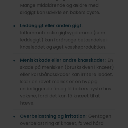
Mange midaldrende og ældre med
slidgigt kan udvikle en bakers cyste.
Leddegigt eller anden gigt:
Inflammatoriske gigtsygdomme (som
leddegigt) kan forårsage betændelse i
knæleddet og øget væskeproduktion.
Meniskskade eller andre knæskader:
En
skade på menisken (bruskskiven i knæet)
eller korsbåndsskader kan irritere leddet.
Især en revet menisk er en hyppig
underliggende årsag til bakers cyste hos
voksne, fordi det kan få knæet til at
hæve.
Overbelastning og irritation:
Gentagen
overbelastning af knæet, fx ved hård