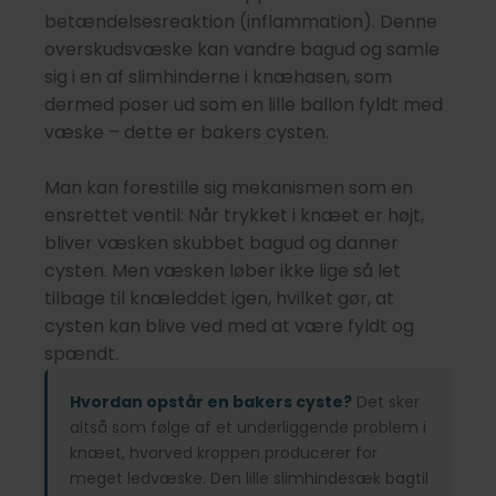
betændelsesreaktion (inflammation). Denne
overskudsvæske kan vandre bagud og samle
sig i en af slimhinderne i knæhasen, som
dermed poser ud som en lille ballon fyldt med
væske – dette er bakers cysten.
Man kan forestille sig mekanismen som en
ensrettet ventil: Når trykket i knæet er højt,
bliver væsken skubbet bagud og danner
cysten. Men væsken løber ikke lige så let
tilbage til knæleddet igen, hvilket gør, at
cysten kan blive ved med at være fyldt og
spændt.
Hvordan opstår en bakers cyste?
Det sker
altså som følge af et underliggende problem i
knæet, hvorved kroppen producerer for
meget ledvæske. Den lille slimhindesæk bagtil