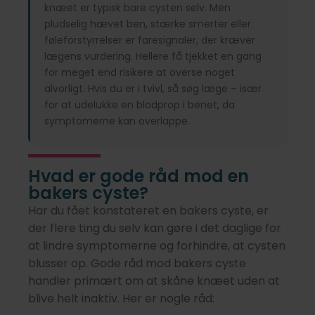
knæet er typisk bare cysten selv. Men
pludselig hævet ben, stærke smerter eller
føleforstyrrelser er faresignaler, der kræver
lægens vurdering. Hellere få tjekket en gang
for meget end risikere at overse noget
alvorligt. Hvis du er i tvivl, så søg læge – især
for at udelukke en blodprop i benet, da
symptomerne kan overlappe.
Hvad er gode råd mod en
bakers cyste?
Har du fået konstateret en bakers cyste, er
der flere ting du selv kan gøre i det daglige for
at lindre symptomerne og forhindre, at cysten
blusser op. Gode råd mod bakers cyste
handler primært om at skåne knæet uden at
blive helt inaktiv. Her er nogle råd: