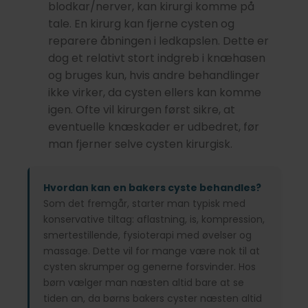
blodkar/nerver, kan kirurgi komme på
tale. En kirurg kan fjerne cysten og
reparere åbningen i ledkapslen. Dette er
dog et relativt stort indgreb i knæhasen
og bruges kun, hvis andre behandlinger
ikke virker, da cysten ellers kan komme
igen. Ofte vil kirurgen først sikre, at
eventuelle knæskader er udbedret, før
man fjerner selve cysten kirurgisk.
Hvordan kan en bakers cyste behandles?
Som det fremgår, starter man typisk med
konservative tiltag: aflastning, is, kompression,
smertestillende, fysioterapi med øvelser og
massage. Dette vil for mange være nok til at
cysten skrumper og generne forsvinder. Hos
børn vælger man næsten altid bare at se
tiden an, da børns bakers cyster næsten altid