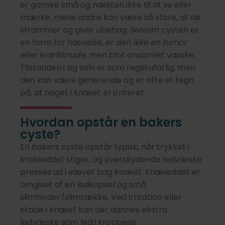
er ganske små og næsten ikke til at se eller
mærke, mens andre kan være så store, at de
strammer og giver ubehag. Selvom cysten er
en form for hævelse, er den
ikke en tumor
eller kræftknude
, men blot ansamlet væske.
Tilstanden i sig selv er som regel ufarlig, men
den kan være generende og er ofte et tegn
på, at noget i knæet er irriteret.
Hvordan opstår en bakers
cyste?
En bakers cyste opstår typisk, når trykket i
knæleddet stiger, og overskydende ledvæske
presses ud i vævet bag knæet. Knæleddet er
omgivet af en ledkapsel og små
slimhinder/slimsække. Ved irritation eller
skade i knæet kan der dannes ekstra
ledvæske som led i kroppens