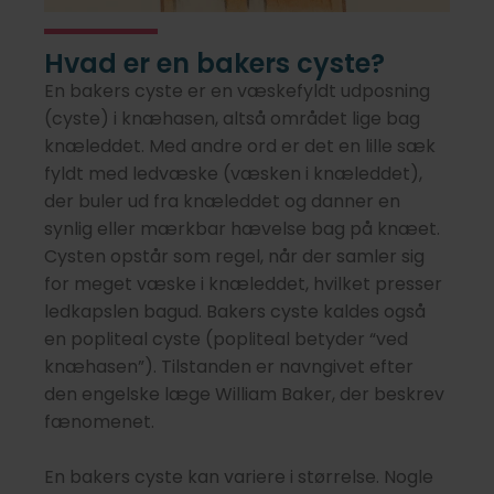
over 50 år) har en bakers cyste.
Kilde: ScienceDirect
Hvad er en bakers cyste?
En bakers cyste er en væskefyldt udposning
Forekomst hos børn
(cyste) i knæhasen, altså området lige bag
Ca. 2,4% af asymptomatiske børn har en
knæleddet. Med andre ord er det en lille sæk
bakers cyste. De er ofte ufarlige og forsvinder
fyldt med ledvæske (væsken i knæleddet),
af sig selv.
der buler ud fra knæleddet og danner en
Kilde: Annals of Pediatric Surgery
synlig eller mærkbar hævelse bag på knæet.
Cysten opstår som regel, når der samler sig
Hyppighed blandt kvinder
for meget væske i knæleddet, hvilket presser
Studier viser, at bakers cyster er hyppigere hos
ledkapslen bagud. Bakers cyste kaldes også
kvinder – især over 50 år.
en popliteal cyste (popliteal betyder “ved
Kilde: Journal of Clinical Medicine
knæhasen”). Tilstanden er navngivet efter
den engelske læge William Baker, der beskrev
fænomenet.
En bakers cyste kan variere i størrelse. Nogle