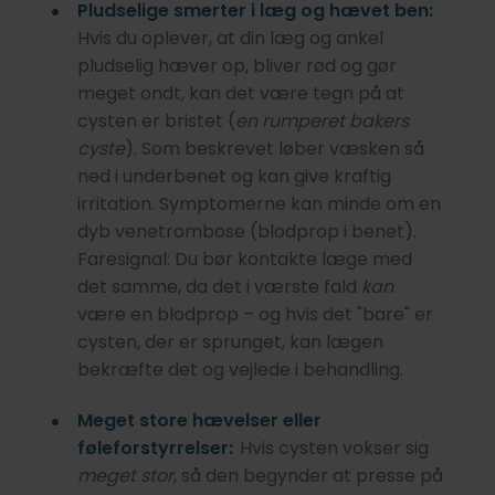
Pludselige smerter i læg og hævet ben:
Hvis du oplever, at din læg og ankel
pludselig hæver op, bliver rød og gør
meget ondt, kan det være tegn på at
cysten er bristet (
en rumperet bakers
cyste
). Som beskrevet løber væsken så
ned i underbenet og kan give kraftig
irritation. Symptomerne kan minde om en
dyb venetrombose (blodprop i benet).
Faresignal: Du bør kontakte læge med
det samme, da det i værste fald
kan
være en blodprop – og hvis det "bare" er
cysten, der er sprunget, kan lægen
bekræfte det og vejlede i behandling.
Meget store hævelser eller
føleforstyrrelser:
Hvis cysten vokser sig
meget stor
, så den begynder at presse på