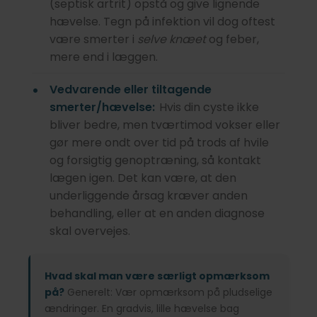
(septisk artrit) opstå og give lignende
hævelse. Tegn på infektion vil dog oftest
være smerter i
selve knæet
og feber,
mere end i læggen.
Vedvarende eller tiltagende
smerter/hævelse:
Hvis din cyste ikke
bliver bedre, men tværtimod vokser eller
gør mere ondt over tid på trods af hvile
og forsigtig genoptræning, så kontakt
lægen igen. Det kan være, at den
underliggende årsag kræver anden
behandling, eller at en anden diagnose
skal overvejes.
Hvad skal man være særligt opmærksom
på?
Generelt: Vær opmærksom på pludselige
ændringer. En gradvis, lille hævelse bag