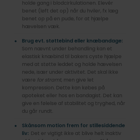
holde gang i blodcirkulationen. Elevér
benet (løft det op) når du hviler, fx læg
benet op på en pude, for at hjælpe
hævelsen væk.
Brug evt. støttebind eller knæbandage:
Som nævnt under behandling kan et
elastisk knæbind til bakers cyste hjælpe
med at støtte leddet og holde hævelsen
nede, især under aktivitet. Det skal ikke
være
for stramt
, men give let
kompression. Dette kan købes på
apoteket eller hos en bandagist. Det kan
give en følelse af stabilitet og tryghed, når
du går rundt.
Skånsom motion frem for stillesiddende
liv:
Det er vigtigt ikke at blive helt inaktiv