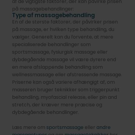
af de vigtigste faktorer, der kan påvirke prisen
på massagebehandlinger:
Type af massagebehandling
En af de største faktorer, der påvirker prisen
på massage, er hvilken type behandling, du
vælger. Generelt kan du forvente, at mere
specialiserede behandlinger som
sportsmassage
,
fysiurgisk massage
eller
dybdegående massage
vil være dyrere end
en mere afslappende behandling som
wellnessmassage
eller
afstressende massage
.
Priserne kan også variere afhængigt af, om
massøren bruger teknikker som
triggerpunkt
behandling
,
myofascial release
, eller
pin and
stretch
, der kræver mere præcise og
dybdegående behandlinger.
Læs mere om
sportsmassage
eller
andre
massagetyper
og om
massageteknikker
her.