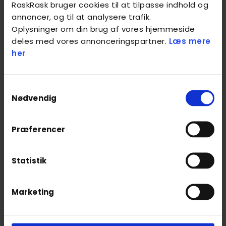
RaskRask bruger cookies til at tilpasse indhold og
som kan hjælpe med at reducere
annoncer, og til at analysere trafik.
omkostningerne ved regelmæssig
Oplysninger om din brug af vores hjemmeside
massagebehandling.
deles med vores annonceringspartner.
Læs mere
her
RaskRask priser: Hvad koster
massage hos os?
Samtykkevalg
Hos RaskRask tilbyder vi
Nødvendig
massagebehandlinger til konkurrencedygtige
priser, der passer til dine behov og dit budget.
Vi gør det nemt og bekvemt at få massage, da
Præferencer
vi tilbyder mobil massage direkte til din
adresse, uanset hvor du er i Danmark.
Statistik
Vores behandlere bestemmer selv deres pris
og den kan derfor varierer alt afhængig af
Marketing
hvilke behandlere der er i dit område. Vores
priser starter på 398,- for 45 minutters