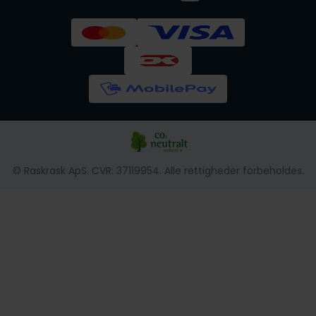
© Raskrask ApS. CVR: 37119954. Alle rettigheder forbeholdes.