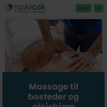
BOOK
Massage til
bosteder og
plejehjem