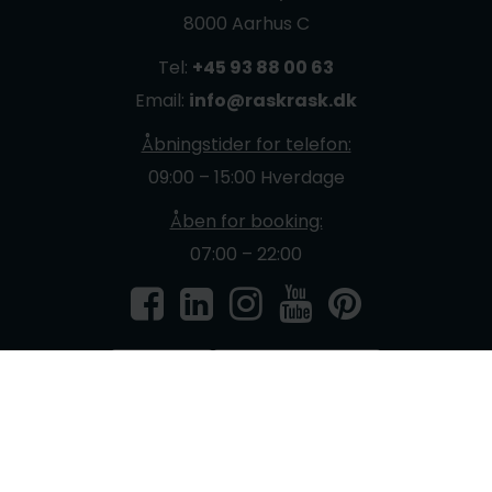
8000 Aarhus C
Tel:
+45 93 88 00 63
Email:
info@raskrask.dk
Åbningstider for telefon:
09:00 – 15:00 Hverdage
Åben for booking:
07:00 – 22:00