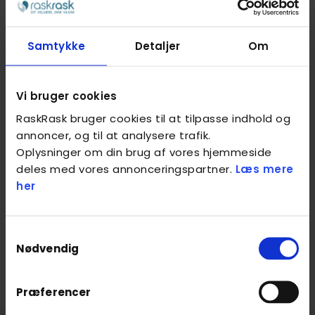
Samtykke
Detaljer
Om
Vi bruger cookies
RaskRask bruger cookies til at tilpasse indhold og
annoncer, og til at analysere trafik.
3. Din kvittering
Oplysninger om din brug af vores hjemmeside
deles med vores annonceringspartner.
Læs mere
Efter din massage modtager du en faktura fra
her
RaskRask på mail.Denne fungerer som en kvittering,
da du allerede har betalt med gavekortet – dette
fremgår også i din faktura.
Samtykkevalg
Nødvendig
Præferencer