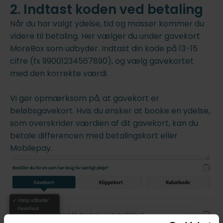
2. Indtast koden ved betaling
Når du har valgt ydelse, tid og massør kommer du
videre til betaling. Her vælger du under gavekort
MoreBox som udbyder. Indtast din kode på 13-15
cifre (fx 99001234567890), og vælg gavekortet
med den korrekte værdi.
Vi gør opmærksom på, at gavekort er
beløbsgavekort. Hvis du ønsker at booke en ydelse,
som overskrider værdien af dit gavekort, kan du
betale differencen med betalingskort eller
Mobilepay.