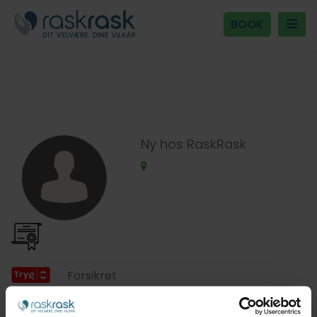
BOOK
Ny hos RaskRask
Forsikret