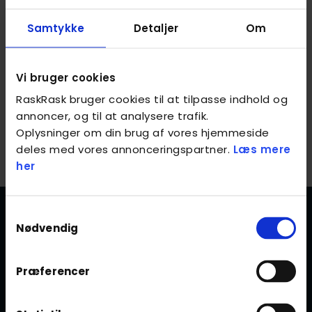
Samtykke
Detaljer
Om
Eksamineret behandler
Baggrundstjekket
Vi bruger cookies
Kvalitetssikret af RaskRask
RaskRask bruger cookies til at tilpasse indhold og
annoncer, og til at analysere trafik.
Oplysninger om din brug af vores hjemmeside
Forrige side
Næste side
deles med vores annonceringspartner.
Læs mere
her
Samtykkevalg
Overblik
Nødvendig
Behandlinger
Præferencer
Lokationer