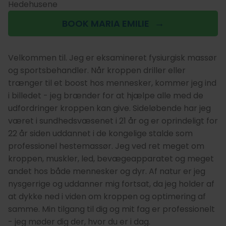
Hedehusene
BOOK MARIA EMILIE
Velkommen til. Jeg er eksamineret fysiurgisk massør
og sportsbehandler. Når kroppen driller eller
trænger til et boost hos mennesker, kommer jeg ind
i billedet - jeg brænder for at hjælpe alle med de
udfordringer kroppen kan give. Sideløbende har jeg
været i sundhedsvæsenet i 21 år og er oprindeligt for
22 år siden uddannet i de kongelige stalde som
professionel hestemassør. Jeg ved ret meget om
kroppen, muskler, led, bevægeapparatet og meget
andet hos både mennesker og dyr. Af natur er jeg
nysgerrige og uddanner mig fortsat, da jeg holder af
at dykke ned i viden om kroppen og optimering af
samme. Min tilgang til dig og mit fag er professionelt
- jeg møder dig der, hvor du er i dag.