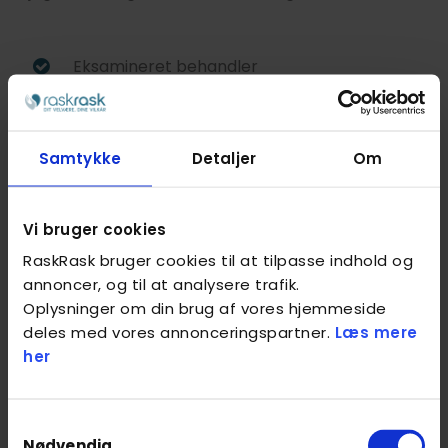
Eksamineret behandler
Baggrundstjekket
Kvalitetssikret af RaskRask
Samtykke
Detaljer
Om
Behandlinger
Vi bruger cookies
RaskRask bruger cookies til at tilpasse indhold og
Sportsmassage
annoncer, og til at analysere trafik.
Oplysninger om din brug af vores hjemmeside
deles med vores annonceringspartner.
Læs mere
Fysiurgisk massage
her
Wellness massage
Samtykkevalg
Nødvendig